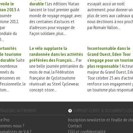
voile le
durable !
Les éditions Viatao
essayait aussi un noël
tion 2013
A
lancent le tout premier guide
autrement, pour donner un
Journée
monde de voyage engagé, avec
plus de sens aux cadeaux 
risme 2012,
des centaines d'astuces et
nous destinons à nos proc
par
d'adresses pour voyager de
par Romain Vallon...
ondiale du
façon solidaire, plus...
...
ortunités
Le vélo supplante la
Incontournable dans le
 le tourisme
randonnée dans les activités
Grand Ouest, Eden Tour
 durable
Suite
préférées des Français…
Par
s’engage pour un touris
e nombreux
une belle journée printanière du
plus responsable !
Acteur
nnels du
mois de mai, la Fédération
majeur du Grand Ouest, Ed
personnes en
française de Cyclotourisme
Tour celebre 25 ans d'activ
fessionnelle, le
réunissait au Steel Cyclewear,
renforce son engagement 
ism...
concept-store...
un tourisme plus responsabl
YAGEONS-AUTREMENT
SUPPORT CLIENT & DOCUMENTS LÉ
ce Pro
Inscription newsletter et feuille de c
sommes-nous ?
Contact
ournalistes de V-A ?
CGU et confidentialité