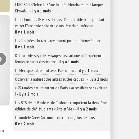
L’UNESCO célèbre la 5ème Journée Mondiale de la langue
Kiswahili
-
il y a 1 mois
Label Emmaüs fête ses dix ans : l’improbable pari qui a fait
entrer l’économie solidaire dans l’ère du numérique
-
il y a 1 mois
Les Trophées Horizons reviennent pour une 5ème édition
-
il y a 1 mois
›
Detour Odyssey : des voyages bas carbone où l’expérience
l’emporte sur la destination
-
il y a 1 mois
Le Mexique autrement avec Paseo Tours
-
il y a 1 mois
Observer la nature : des arbres et des orques !
-
il y a 2 mois
« 45 randos nature autour de Paris » accessibles sans voiture
!
-
il y a 2 mois
Les BTS de La Baule et de Toulouse remportent la deuxième
édition du défi étudiants « Arts et Vie »
-
il y a 2 mois
Le modèle GreenGo : moins de carbone, plus de plaisir !
-
il y a 2 mois
un