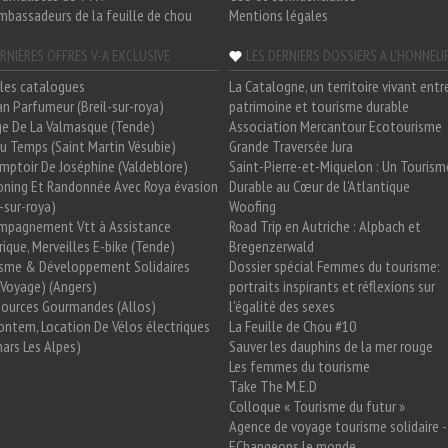
mbassadeurs de la feuille de chou
Mentions légales
RNIÈRES OFFRES V-A EXCLUSIVE
LES DERNIERS DOSSIERS A L'HONNEU
les catalogues
La Catalogne, un territoire vivant entr
n Parfumeur (Breil-sur-roya)
patrimoine et tourisme durable
e De La Valmasque (Tende)
Association Mercantour Ecotourisme
 Du Temps (Saint Martin Vésubie)
Grande Traversée Jura
mptoir De Joséphine (Valdeblore)
Saint-Pierre-et-Miquelon : Un Tourism
oning Et Randonnée Avec Roya évasion
Durable au Cœur de l'Atlantique
l-sur-roya)
Woofing
mpagnement Vtt à Assistance
Road Trip en Autriche : Alpbach et
rique, Merveilles E-bike (Tende)
Bregenzerwald
isme & Développement Solidaires
Dossier spécial Femmes du tourisme:
Voyage) (Angers)
portraits inspirants et réflexions sur
Sources Gourmandes (Allos)
l'égalité des sexes
ntem, Location De Vélos électriques
La Feuille de Chou #10
ars Les Alpes)
Sauver les dauphins de la mer rouge
Les femmes du tourisme
Take The M.E.D
Colloque « Tourisme du futur »
Agence de voyage tourisme solidaire -
EChangeons le monde