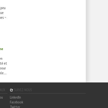
 peu
que
hes ~
me
en
ité et
pour
e....
GAUX
SUIVEZ-NOUS
hou
LinkedIn
Facebook
Twitter