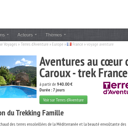
ons
Acteurs
Thèmes
ue Voyages
»
Terres d'Aventure
»
Europe
»
France
»
voyage aventure
Aventures au cœur 
Caroux - trek France
à partir de
940.00 €
Durée : 7 jours
Voir sur Terres d'Aventure
on du Trekking Famille
chaud des terres ensoleillées de la Méditerranée et la beauté envoûtante des