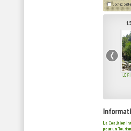
Cochez cette
15
‹
LE P
Informati
La Coalition I
pour un Touris