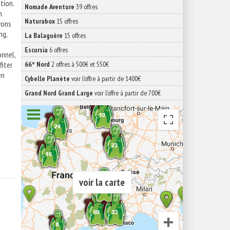
tion.
Nomade Aventure
39 offres
n
Naturabox
15 offres
avons
ng,
La Balaguère
15 offres
Escursia
6 offres
onnel,
fiter
66° Nord
2 offres à 500€ et 550€
en
Cybelle Planète
voir l'offre à partir de 1400€
Grand Nord Grand Large
voir l'offre à partir de 700€
voir la carte