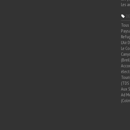
Les a
DE
Tous 
Paysa
Refug
L'Air
Le Co
Cany
(Brei
Acco
élect
Tour
(TDS 
Aux 
Ad Mo
(Colm