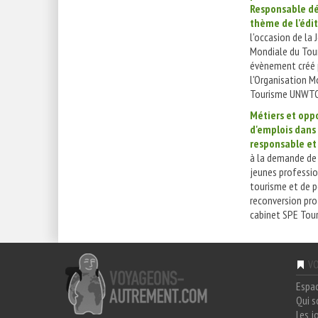
Responsable dé
thème de l’édi
l'occasion de la 
Mondiale du Tou
évènement créé 
l'Organisation M
Tourisme UNWTO
Métiers et opp
d'emplois dans
responsable et
à la demande d
jeunes professio
tourisme et de 
reconversion pro
cabinet SPE Tour
VO
Espa
Qui 
Les j