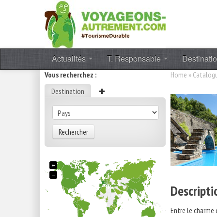
Actualités
T. Responsable
Destinati
Vous recherchez :
Home
»
Catalog
Destination
Rechercher
+
−
Descripti
Entre le charme 