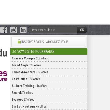
OK
INSCRIVEZ-VOUS | ABONNEZ-VOUS
du
LES VOYAGISTES POUR FRANCE
Chamina Voyages
318 offres
Grand Angle
237 offres
Terres d'Aventure
202 offres
La Pèlerine
170 offres
Allibert Trekking
116 offres
Amarok
76 offres
Evaneos
67 offres
Sur Les Hauteurs
45 offres