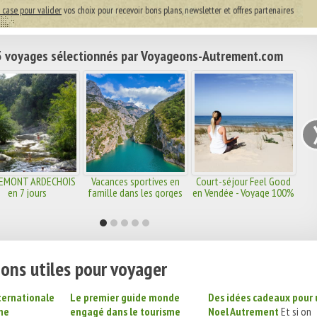
 case pour valider
vos choix pour recevoir bons plans, newsletter et offres partenaires
 voyages sélectionnés par Voyageons-Autrement.com
IEMONT ARDECHOIS
Vacances sportives en
Court-séjour Feel Good
en 7 jours
famille dans les gorges
en Vendée - Voyage 100%
du Verdon
bien être sur la côte de
lumière
ons utiles pour voyager
nternationale
Le premier guide monde
Des idées cadeaux pour 
me
engagé dans le tourisme
Noel Autrement
Et si on