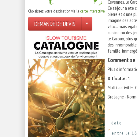
Cévennes, le Car
Ce séjour a été 
Choisissez votre destination via la
carte interactive
pierre et d'une p
imaginé des acti
DEMANDE DE DEVIS
vélo... mais éga
cuisine ou des j
le Caroux, plus 
des innombrables
famille, immergé
Comment se d
Plus d'informati
Difficulté
: 1
Multi-activités,
Bretagne - Norma
date
entre le 1