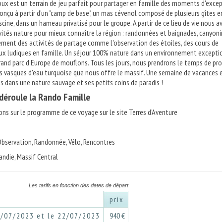
oux est un terrain de jeu parfait pour partager en famille des moments d'excep
conçu à partir d'un "camp de base", un mas cévenol composé de plusieurs gîtes e
iscine, dans un hameau privatisé pour le groupe. A partir de ce lieu de vie nous 
vités nature pour mieux connaître la région : randonnées et baignades, canyoni
lement des activités de partage comme l'observation des étoiles, des cours de
eux ludiques en famille. Un séjour 100% nature dans un environnement excepti
grand parc d'Europe de mouflons. Tous les jours, nous prendrons le temps de pro
 vasques d'eau turquoise que nous offre le massif. Une semaine de vacances 
s dans une nature sauvage et ses petits coins de paradis !
éroule la Rando Famille
ons sur le programme de ce voyage sur le site Terres d'Aventure
 Observation, Randonnée, Vélo, Rencontres
ndie, Massif Central
Les tarifs en fonction des dates de départ
prix
6/07/2023 et le 22/07/2023
940 €