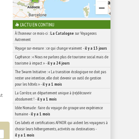
L'ACTU EN CONTINU
À l'honneur ce mois-ci :
La Catalogne
sur Voyageons
Autrement
Voyage sur-mesure : ce qui change vraiment
-
il y a 13 jours
Capfrance : « Nous ne parlons plus de tourisme social mais de
tourisme à impact »
-
il y a 24 jours
The Swarm Initiative : « La transition écologique ne doit pas
rester une intention, elle doit devenir un outil de gestion
pour les hôtels »
-
il y a 1 mois
La Corrèze, un département unique à (re)découvrir
st
absolument !
-
il y a 1 mois
Idée Nomade : faire du voyage de groupe une expérience
humaine
-
il y a 1 mois
Ces labels et certifications AFNOR qui aident les voyageurs à
choisir leurs hébergements, activités ou destinations
-
il y a 1 mois