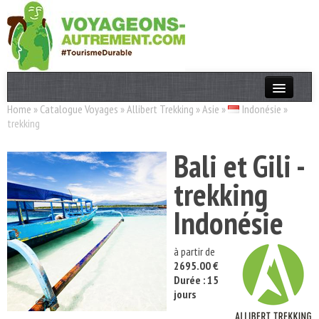
Home
»
Catalogue Voyages
»
Allibert Trekking
»
Asie
»
Indonésie
»
Actualités
trekking
T. Responsable
Bali et Gili -
Destinations
trekking
Acteurs
Indonésie
Thèmes
à partir de
OK
2695.00 €
Durée : 15
jours