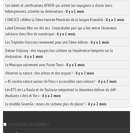
Ces labels et certifications AFNOR qui aident les voyageurs à choisir leurs
hébergements, activités ou destinations
-
il y a 1 mois
L’UNESCO célèbre la 5ème Journée Mondiale de la langue Kiswahili
-
il y a 1 mois
Label Emmaüs fête ses dix ans : l’improbable pari qui a fait entrer l’économie
solidaire dans l’ère du numérique
-
il y a 1 mois
Les Trophées Horizons reviennent pour une 5ème édition
-
il y a 1 mois
Detour Odyssey : des voyages bas carbone où l’expérience l’emporte sur la
destination
-
il y a 1 mois
Le Mexique autrement avec Paseo Tours
-
il y a 1 mois
Observer la nature : des arbres et des orques !
-
il y a 2 mois
« 45 randos nature autour de Paris » accessibles sans voiture !
-
il y a 2 mois
Les BTS de La Baule et de Toulouse remportent la deuxième édition du défi
étudiants « Arts et Vie »
-
il y a 2 mois
Le modèle GreenGo : moins de carbone, plus de plaisir !
-
il y a 2 mois
VOYAGEONS-AUTREMENT