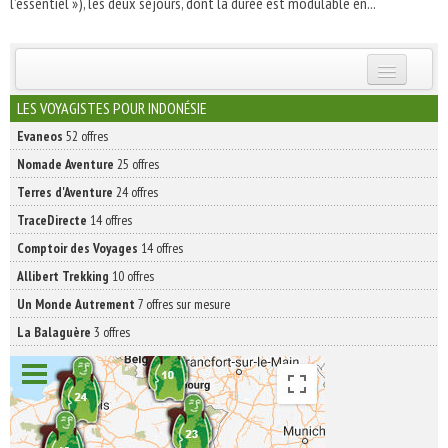
l’essentiel »), les deux séjours, dont la durée est modulable en...
INSCRIVEZ-VOUS | ABONNEZ-VOUS
LES VOYAGISTES POUR INDONÉSIE
Evaneos
52 offres
Nomade Aventure
25 offres
Terres d'Aventure
24 offres
TraceDirecte
14 offres
Comptoir des Voyages
14 offres
Allibert Trekking
10 offres
Un Monde Autrement
7 offres sur mesure
La Balaguère
3 offres