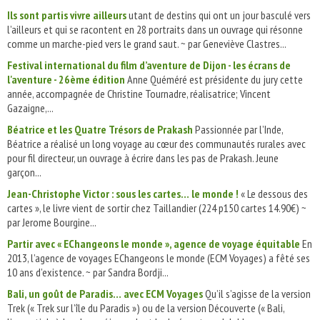
Ils sont partis vivre ailleurs
utant de destins qui ont un jour basculé vers
l’ailleurs et qui se racontent en 28 portraits dans un ouvrage qui résonne
comme un marche-pied vers le grand saut. ~ par Geneviève Clastres...
Festival international du film d’aventure de Dijon - les écrans de
l'aventure - 26ème édition
Anne Quéméré est présidente du jury cette
année, accompagnée de Christine Tournadre, réalisatrice; Vincent
Gazaigne,...
Béatrice et les Quatre Trésors de Prakash
Passionnée par l’Inde,
Béatrice a réalisé un long voyage au cœur des communautés rurales avec
pour fil directeur, un ouvrage à écrire dans les pas de Prakash. Jeune
garçon...
Jean-Christophe Victor : sous les cartes… le monde !
« Le dessous des
cartes », le livre vient de sortir chez Taillandier (224 p150 cartes 14.90€) ~
par Jerome Bourgine...
Partir avec « EChangeons le monde », agence de voyage équitable
En
2013, l’agence de voyages EChangeons le monde (ECM Voyages) a fêté ses
10 ans d’existence. ~ par Sandra Bordji...
Bali, un goût de Paradis… avec ECM Voyages
Qu’il s’agisse de la version
Trek (« Trek sur l’île du Paradis ») ou de la version Découverte (« Bali,