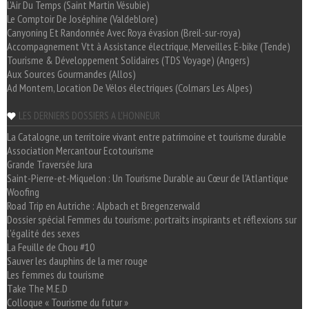
L'Air Du Temps (Saint Martin Vésubie)
Le Comptoir De Joséphine (Valdeblore)
Canyoning Et Randonnée Avec Roya évasion (Breil-sur-roya)
Accompagnement Vtt à Assistance électrique, Merveilles E-bike (Tende)
Tourisme & Développement Solidaires (TDS Voyage) (Angers)
Aux Sources Gourmandes (Allos)
Ad Montem, Location De Vélos électriques (Colmars Les Alpes)
LES DERNIERS DOSSIERS A L'HONNEUR
La Catalogne, un territoire vivant entre patrimoine et tourisme durable
Association Mercantour Ecotourisme
Grande Traversée Jura
Saint-Pierre-et-Miquelon : Un Tourisme Durable au Cœur de l'Atlantique
Woofing
Road Trip en Autriche : Alpbach et Bregenzerwald
Dossier spécial Femmes du tourisme: portraits inspirants et réflexions sur
l'égalité des sexes
La Feuille de Chou #10
Sauver les dauphins de la mer rouge
Les femmes du tourisme
Take The M.E.D
Colloque « Tourisme du futur »