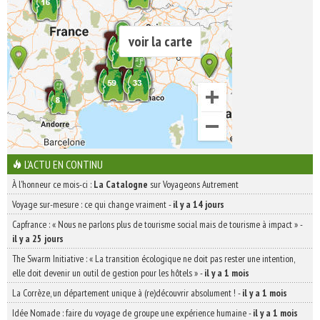
voir la carte
L'ACTU EN CONTINU
À l'honneur ce mois-ci :
La Catalogne
sur Voyageons Autrement
Voyage sur-mesure : ce qui change vraiment
-
il y a 14 jours
Capfrance : « Nous ne parlons plus de tourisme social mais de tourisme à impact »
-
il y a 25 jours
The Swarm Initiative : « La transition écologique ne doit pas rester une intention,
elle doit devenir un outil de gestion pour les hôtels »
-
il y a 1 mois
La Corrèze, un département unique à (re)découvrir absolument !
-
il y a 1 mois
Idée Nomade : faire du voyage de groupe une expérience humaine
-
il y a 1 mois