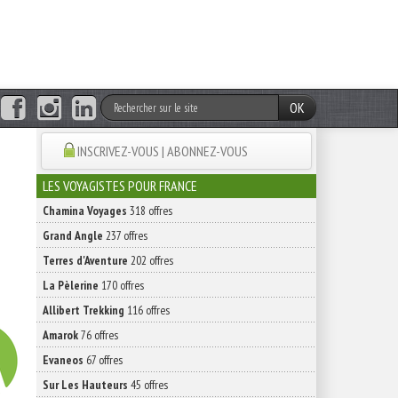
OK
INSCRIVEZ-VOUS | ABONNEZ-VOUS
LES VOYAGISTES POUR FRANCE
Chamina Voyages
318 offres
Grand Angle
237 offres
Terres d'Aventure
202 offres
La Pèlerine
170 offres
Allibert Trekking
116 offres
Amarok
76 offres
Evaneos
67 offres
Sur Les Hauteurs
45 offres