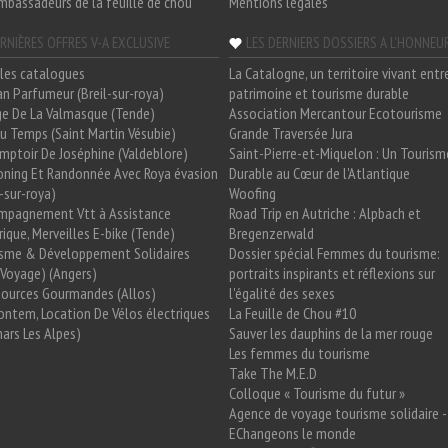
mbassadeurs de la feuille de chou
Mentions légales
RNIÈRES OFFRES V-A EXCLUSIVE
LES DERNIERS DOSSIERS A L'HONNEU
les catalogues
La Catalogne, un territoire vivant entr
n Parfumeur (Breil-sur-roya)
patrimoine et tourisme durable
e De La Valmasque (Tende)
Association Mercantour Ecotourisme
 Du Temps (Saint Martin Vésubie)
Grande Traversée Jura
mptoir De Joséphine (Valdeblore)
Saint-Pierre-et-Miquelon : Un Tourism
oning Et Randonnée Avec Roya évasion
Durable au Cœur de l'Atlantique
l-sur-roya)
Woofing
mpagnement Vtt à Assistance
Road Trip en Autriche : Alpbach et
rique, Merveilles E-bike (Tende)
Bregenzerwald
isme & Développement Solidaires
Dossier spécial Femmes du tourisme:
Voyage) (Angers)
portraits inspirants et réflexions sur
Sources Gourmandes (Allos)
l'égalité des sexes
ntem, Location De Vélos électriques
La Feuille de Chou #10
ars Les Alpes)
Sauver les dauphins de la mer rouge
Les femmes du tourisme
Take The M.E.D
Colloque « Tourisme du futur »
Agence de voyage tourisme solidaire -
EChangeons le monde