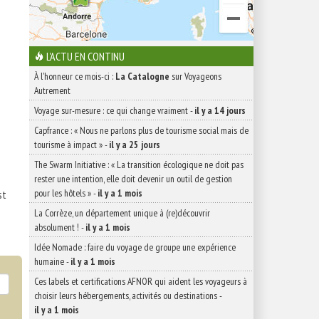
L'ACTU EN CONTINU
À l'honneur ce mois-ci :
La Catalogne
sur Voyageons
Autrement
Voyage sur-mesure : ce qui change vraiment
-
il y a 14 jours
Capfrance : « Nous ne parlons plus de tourisme social mais de
tourisme à impact »
-
il y a 25 jours
The Swarm Initiative : « La transition écologique ne doit pas
rester une intention, elle doit devenir un outil de gestion
pour les hôtels »
-
il y a 1 mois
st
La Corrèze, un département unique à (re)découvrir
absolument !
-
il y a 1 mois
Idée Nomade : faire du voyage de groupe une expérience
humaine
-
il y a 1 mois
Ces labels et certifications AFNOR qui aident les voyageurs à
choisir leurs hébergements, activités ou destinations
-
il y a 1 mois