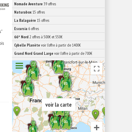
Nomade Aventure
39 offres
Naturabox
15 offres
La Balaguère
15 offres
Escursia
6 offres
s"
66° Nord
2 offres à 500€ et 550€
ois
Cybelle Planète
voir l'offre à partir de 1400€
Grand Nord Grand Large
voir l'offre à partir de 700€
voir la carte