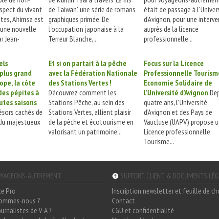
espect du vivant
de Taiwan', une série de romans
était de passage à l'Univer
stes, Ahimsa est
graphiques primée. De
d'Avignon, pour une interv
 une nouvelle
l'occupation japonaise à la
auprès de la licence
r Jean-
Terreur Blanche,...
professionnelle...
els
Et si on partait à la pêche
Focus sur la Licence
 plus grand
avec la Fédération Nationale
Professionnelle Tourism
ope, la côte
des Stations Vertes !
Economie Solidaire de
des pépites à
Découvrez comment les
l'Université d'Avignon
Dep
utes saisons
Stations Pêche, au sein des
quatre ans, l'Université
ésors cachés de
Stations Vertes, allient plaisir
d'Avignon et des Pays de
 du majestueux
de la pêche et écotourisme en
Vaucluse (UAPV) propose 
valorisant un patrimoine...
Licence professionnelle
Tourisme...
YAGEONS-AUTREMENT
SUPPORT CLIENT & DOCUMENTS LÉ
ce Pro
Inscription newsletter et feuille de c
sommes-nous ?
Contact
ournalistes de V-A ?
CGU et confidentialité