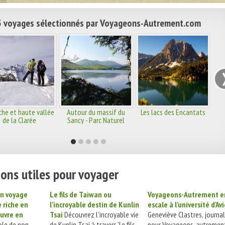
 voyages sélectionnés par Voyageons-Autrement.com
he et haute vallée
Autour du massif du
Les lacs des Encantats
de la Clarée
Sancy - Parc Naturel
Régional des Volcans
d'Auvergne
ons utiles pour voyager
un voyage
Le fils de Taiwan ou
Voyageons-Autrement e
 riche en
l’incroyable destin de Kunlin
escale à l'université d'A
uvre en
Tsai
Découvrez l'incroyable vie
Geneviève Clastres, journal
le de non-
de Kunlin Tsai à travers 'Le fils
pour Voyageons-autrement