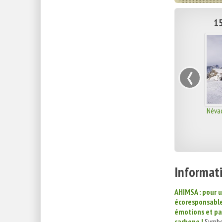
15
‹
Névac
Informati
AHIMSA : pour 
écoresponsable
émotions et pa
carbone !
Symbo