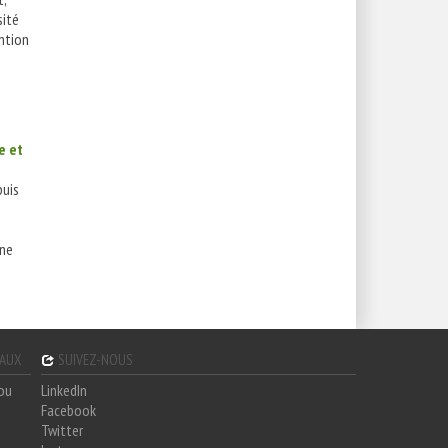
sité
ention
e et
uis
une
GAUX
SUIVEZ-NOUS
hou
LinkedIn
Facebook
Twitter