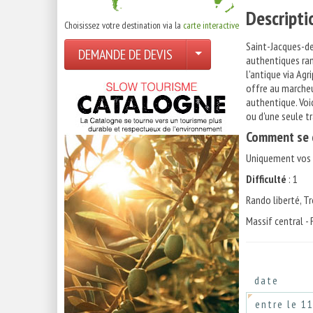
Descripti
Choisissez votre destination via la
carte interactive
Saint-Jacques-de
DEMANDE DE DEVIS
authentiques ran
l'antique via Agr
offre au marcheu
authentique. Voic
ou d'une seule tr
Comment se d
Uniquement vos a
Difficulté
: 1
Rando liberté, T
Massif central - 
date
entre le 1