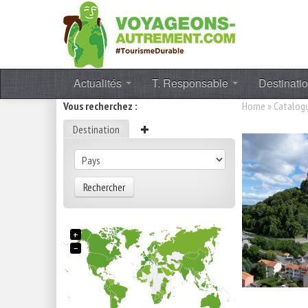
Actualités
T. Responsable
Destinati
Vous recherchez :
Home
»
Catalog
Destination
Rechercher
+
−