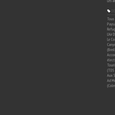
Les a
DE
Tous 
Paysa
Refug
L'Air
Le Co
Cany
(Brei
Acco
élect
Tour
(TDS 
Aux 
Ad Mo
(Colm