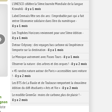
L’UNESCO célèbre la 5ème Journée Mondiale de la langue
Kiswahili
-
il y a 1 mois
Label Emmaüs fête ses dix ans : l’improbable pari qui a fait
entrer l’économie solidaire dans l’ère du numérique
-
il y a 1 mois
›
Les Trophées Horizons reviennent pour une 5ème édition
-
il y a 1 mois
Detour Odyssey : des voyages bas carbone où l’expérience
l’emporte sur la destination
-
il y a 1 mois
Le Mexique autrement avec Paseo Tours
-
il y a 1 mois
Observer la nature : des arbres et des orques !
-
il y a 2 mois
« 45 randos nature autour de Paris » accessibles sans voiture
!
-
il y a 2 mois
Les BTS de La Baule et de Toulouse remportent la deuxième
édition du défi étudiants « Arts et Vie »
-
il y a 2 mois
Le modèle GreenGo : moins de carbone, plus de plaisir !
-
n
il y a 2 mois
vignon
iste
,