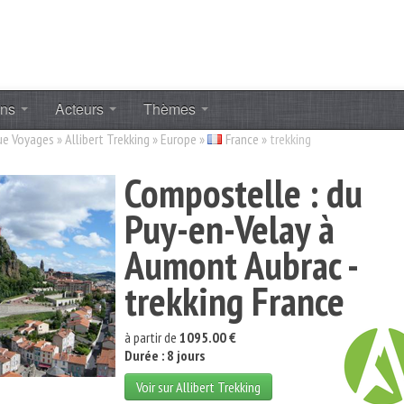
ons
Acteurs
Thèmes
ue Voyages
»
Allibert Trekking
»
Europe
»
France
»
trekking
Compostelle : du
Puy-en-Velay à
Aumont Aubrac -
trekking France
à partir de
1095.00 €
Durée : 8 jours
Voir sur Allibert Trekking