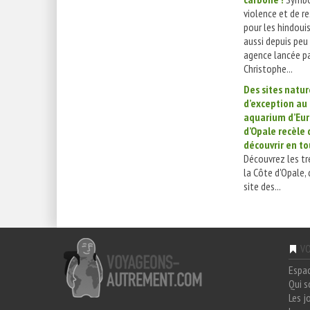
violence et de r
pour les hindoui
aussi depuis peu
agence lancée pa
Christophe...
Des sites natur
d’exception au
aquarium d’Eur
d’Opale recèle 
découvrir en to
Découvrez les tr
la Côte d'Opale,
site des...
VO
Espa
Qui 
Les j