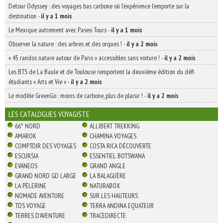
Detour Odyssey : des voyages bas carbone où l’expérience l’emporte sur la
destination
-
il y a 1 mois
Le Mexique autrement avec Paseo Tours
-
il y a 1 mois
Observer la nature : des arbres et des orques !
-
il y a 2 mois
« 45 randos nature autour de Paris » accessibles sans voiture !
-
il y a 2 mois
Les BTS de La Baule et de Toulouse remportent la deuxième édition du défi
étudiants « Arts et Vie »
-
il y a 2 mois
Le modèle GreenGo : moins de carbone, plus de plaisir !
-
il y a 2 mois
LES CATALOGUES VOYAGISTE
66° NORD
ALLIBERT TREKKING
AMAROK
CHAMINA VOYAGES
COMPTOIR DES VOYAGES
COSTA RICA DÉCOUVERTE
ESCURSIA
ESSENTIEL BOTSWANA
EVANEOS
GRAND ANGLE
GRAND NORD GD LARGE
LA BALAGUÈRE
LA PÈLERINE
NATURABOX
NOMADE AVENTURE
SUR LES HAUTEURS
TDS VOYAGE
TERRA ANDINA EQUATEUR
TERRES D'AVENTURE
TRACEDIRECTE