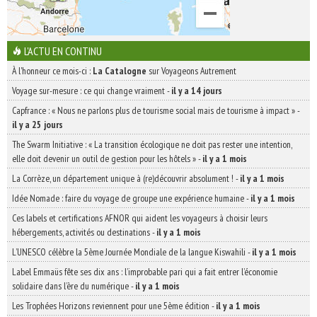
L'ACTU EN CONTINU
À l'honneur ce mois-ci :
La Catalogne
sur Voyageons Autrement
Voyage sur-mesure : ce qui change vraiment
-
il y a 14 jours
Capfrance : « Nous ne parlons plus de tourisme social mais de tourisme à impact »
-
il y a 25 jours
The Swarm Initiative : « La transition écologique ne doit pas rester une intention,
elle doit devenir un outil de gestion pour les hôtels »
-
il y a 1 mois
La Corrèze, un département unique à (re)découvrir absolument !
-
il y a 1 mois
Idée Nomade : faire du voyage de groupe une expérience humaine
-
il y a 1 mois
Ces labels et certifications AFNOR qui aident les voyageurs à choisir leurs
hébergements, activités ou destinations
-
il y a 1 mois
L’UNESCO célèbre la 5ème Journée Mondiale de la langue Kiswahili
-
il y a 1 mois
Label Emmaüs fête ses dix ans : l’improbable pari qui a fait entrer l’économie
solidaire dans l’ère du numérique
-
il y a 1 mois
Les Trophées Horizons reviennent pour une 5ème édition
-
il y a 1 mois