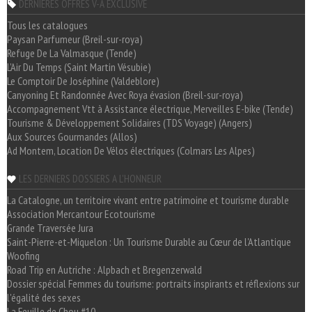
DERNIÈRES OFFRES V-A EXCLUSIVE
Tous les catalogues
Paysan Parfumeur (Breil-sur-roya)
Refuge De La Valmasque (Tende)
L'Air Du Temps (Saint Martin Vésubie)
Le Comptoir De Joséphine (Valdeblore)
Canyoning Et Randonnée Avec Roya évasion (Breil-sur-roya)
Accompagnement Vtt à Assistance électrique, Merveilles E-bike (Tende)
Tourisme & Développement Solidaires (TDS Voyage) (Angers)
Aux Sources Gourmandes (Allos)
Ad Montem, Location De Vélos électriques (Colmars Les Alpes)
LES DERNIERS DOSSIERS A L'HONNEUR
La Catalogne, un territoire vivant entre patrimoine et tourisme durable
Association Mercantour Ecotourisme
Grande Traversée Jura
Saint-Pierre-et-Miquelon : Un Tourisme Durable au Cœur de l'Atlantique
Woofing
Road Trip en Autriche : Alpbach et Bregenzerwald
Dossier spécial Femmes du tourisme: portraits inspirants et réflexions sur
l'égalité des sexes
La Feuille de Chou #10