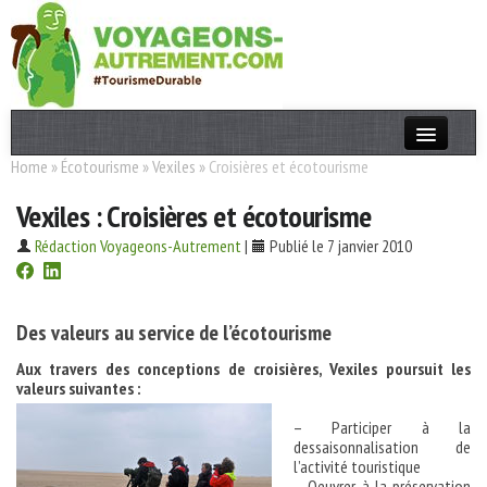
Home
»
Écotourisme
»
Vexiles
»
Croisières et écotourisme
Actualités
Vexiles : Croisières et écotourisme
T. Responsable
Rédaction Voyageons-Autrement
|
Publié le 7 janvier 2010
Destinations
Acteurs
Des valeurs au service de l’écotourisme
Thèmes
Aux travers des conceptions de croisières, Vexiles poursuit les
valeurs suivantes :
OK
– Participer à la
dessaisonnalisation de
l’activité touristique
– Oeuvrer à la préservation