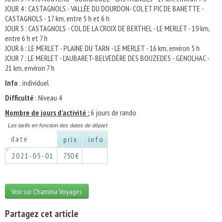
JOUR 4 : CASTAGNOLS - VALLÉE DU DOURDON- COL ET PIC DE BANETTE -
CASTAGNOLS - 17 km, entre 5 h et 6 h
JOUR 5 : CASTAGNOLS - COL DE LA CROIX DE BERTHEL - LE MERLET - 19 km,
entre 6 h et 7 h
JOUR 6 : LE MERLET - PLAINE DU TARN - LE MERLET - 16 km, environ 5 h
JOUR 7 : LE MERLET - L'AUBARET- BELVEDÈRE DES BOUZEDES - GENOLHAC -
21 km, environ 7 h
Info
: individuel
Difficulté
: Niveau 4
Nombre de jours d'activité :
6 jours de rando
Les tarifs en fonction des dates de départ
date
prix
info
2021-05-01
750 €
Voir sur Chamina Voyages
Partagez cet article