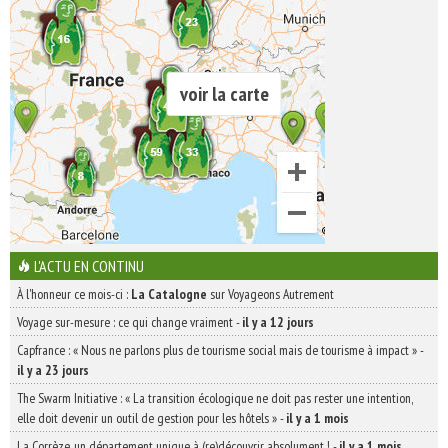
voir la carte
L'ACTU EN CONTINU
À l'honneur ce mois-ci :
La Catalogne
sur Voyageons Autrement
Voyage sur-mesure : ce qui change vraiment
-
il y a 12 jours
Capfrance : « Nous ne parlons plus de tourisme social mais de tourisme à impact »
-
il y a 23 jours
The Swarm Initiative : « La transition écologique ne doit pas rester une intention,
elle doit devenir un outil de gestion pour les hôtels »
-
il y a 1 mois
La Corrèze, un département unique à (re)découvrir absolument !
-
il y a 1 mois