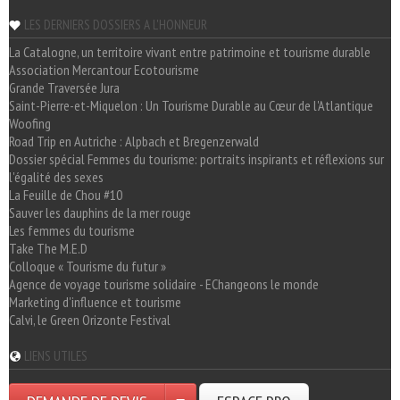
LES DERNIERS DOSSIERS A L'HONNEUR
La Catalogne, un territoire vivant entre patrimoine et tourisme durable
Association Mercantour Ecotourisme
Grande Traversée Jura
Saint-Pierre-et-Miquelon : Un Tourisme Durable au Cœur de l'Atlantique
Woofing
Road Trip en Autriche : Alpbach et Bregenzerwald
Dossier spécial Femmes du tourisme: portraits inspirants et réflexions sur
l'égalité des sexes
La Feuille de Chou #10
Sauver les dauphins de la mer rouge
Les femmes du tourisme
Take The M.E.D
Colloque « Tourisme du futur »
Agence de voyage tourisme solidaire - EChangeons le monde
Marketing d'influence et tourisme
Calvi, le Green Orizonte Festival
LIENS UTILES