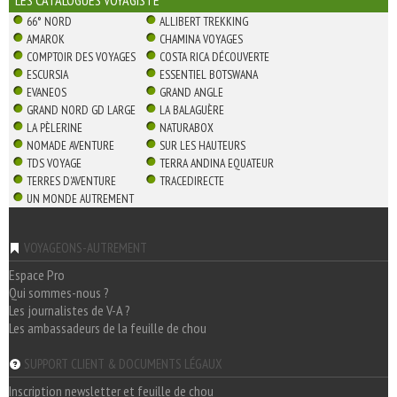
LES CATALOGUES VOYAGISTE
66° NORD
ALLIBERT TREKKING
AMAROK
CHAMINA VOYAGES
COMPTOIR DES VOYAGES
COSTA RICA DÉCOUVERTE
ESCURSIA
ESSENTIEL BOTSWANA
EVANEOS
GRAND ANGLE
GRAND NORD GD LARGE
LA BALAGUÈRE
LA PÈLERINE
NATURABOX
NOMADE AVENTURE
SUR LES HAUTEURS
TDS VOYAGE
TERRA ANDINA EQUATEUR
TERRES D'AVENTURE
TRACEDIRECTE
UN MONDE AUTREMENT
VOYAGEONS-AUTREMENT
Espace Pro
Qui sommes-nous ?
Les journalistes de V-A ?
Les ambassadeurs de la feuille de chou
SUPPORT CLIENT & DOCUMENTS LÉGAUX
Inscription newsletter et feuille de chou