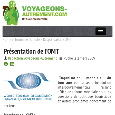
Home
»
Tourisme Durable
»
Responsable
»
OMT
Actualités
Présentation de l’OMT
T. Responsable
Rédaction Voyageons-Autrement
|
Publié le 2 mars 2009
Destinations
Acteurs
L’Organisation mondiale du
Thèmes
tourisme
est la seule institution
intergouvernementale faisant
office de tribune mondiale pour les
OK
questions de politique touristique
et autres problèmes concernant ce
secteur.
Membres de l’OMT :