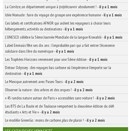
La Corrèze, un département unique à (re)découvrir absolument !
-
il y a 1 mois
Idée Nomade : faire du voyage de groupe une expérience humaine
-
il y a 1 mois
Ces labels et certifications AFNOR qui aident les voyageurs à choisir leurs
hébergements, activités ou destinations
-
il y a 1 mois
L’UNESCO célèbre la 5ème Journée Mondiale de la langue Kiswahili
-
il y a 1 mois
Label Emmaüs fête ses dix ans : l’improbable pari qui a fait entrer l’économie
solidaire dans l’ère du numérique
-
il y a 1 mois
Les Trophées Horizons reviennent pour une 5ème édition
-
il y a 1 mois
Detour Odyssey : des voyages bas carbone où l’expérience l’emporte sur la
destination
-
il y a 1 mois
Le Mexique autrement avec Paseo Tours
-
il y a 2 mois
Observer la nature : des arbres et des orques !
-
il y a 2 mois
« 45 randos nature autour de Paris » accessibles sans voiture !
-
il y a 2 mois
Les BTS de La Baule et de Toulouse remportent la deuxième édition du défi
étudiants « Arts et Vie »
-
il y a 2 mois
Le modèle GreenGo : moins de carbone, plus de plaisir !
-
il y a 2 mois