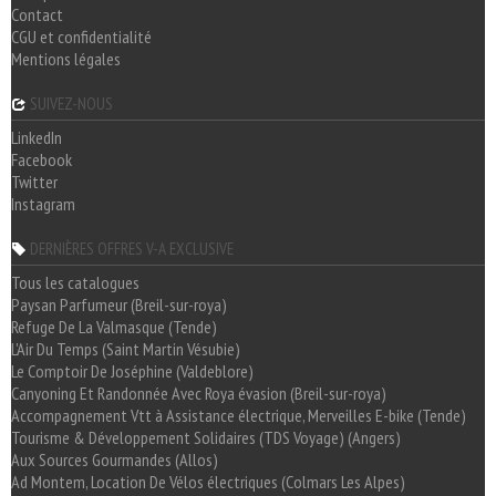
Contact
CGU et confidentialité
Mentions légales
SUIVEZ-NOUS
LinkedIn
Facebook
Twitter
Instagram
DERNIÈRES OFFRES V-A EXCLUSIVE
Tous les catalogues
Paysan Parfumeur (Breil-sur-roya)
Refuge De La Valmasque (Tende)
L'Air Du Temps (Saint Martin Vésubie)
Le Comptoir De Joséphine (Valdeblore)
Canyoning Et Randonnée Avec Roya évasion (Breil-sur-roya)
Accompagnement Vtt à Assistance électrique, Merveilles E-bike (Tende)
Tourisme & Développement Solidaires (TDS Voyage) (Angers)
Aux Sources Gourmandes (Allos)
Ad Montem, Location De Vélos électriques (Colmars Les Alpes)