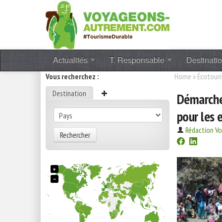
Actualités
T. Responsable
Destinati
Vous recherchez :
Home
»
Écotour
Destination
Démarche 
pour les 
Rédaction V
Rechercher
+
−