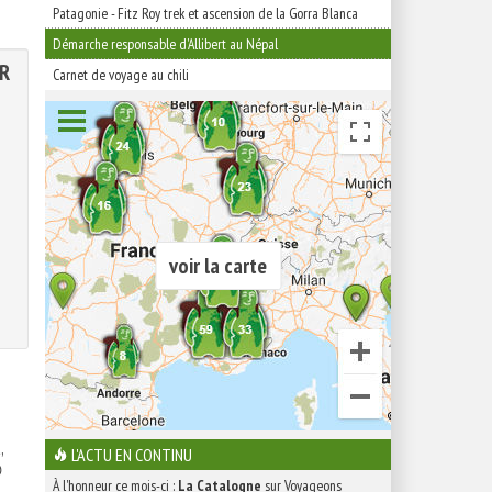
Patagonie - Fitz Roy trek et ascension de la Gorra Blanca
Démarche responsable d'Allibert au Népal
ER
Carnet de voyage au chili
voir la carte
,
L'ACTU EN CONTINU

À l'honneur ce mois-ci :
La Catalogne
sur Voyageons