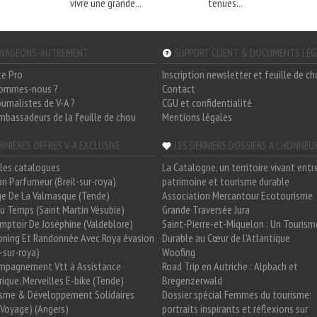
vivre une grande...
tenues...
YAGEONS-AUTREMENT
SUPPORT CLIENT & DOCUMENTS LÉ
ce Pro
Inscription newsletter et feuille de c
sommes-nous ?
Contact
ournalistes de V-A ?
CGU et confidentialité
mbassadeurs de la feuille de chou
Mentions légales
RNIÈRES OFFRES V-A EXCLUSIVE
LES DERNIERS DOSSIERS A L'HONNEU
les catalogues
La Catalogne, un territoire vivant entr
n Parfumeur (Breil-sur-roya)
patrimoine et tourisme durable
e De La Valmasque (Tende)
Association Mercantour Ecotourisme
 Du Temps (Saint Martin Vésubie)
Grande Traversée Jura
mptoir De Joséphine (Valdeblore)
Saint-Pierre-et-Miquelon : Un Tourism
oning Et Randonnée Avec Roya évasion
Durable au Cœur de l'Atlantique
l-sur-roya)
Woofing
mpagnement Vtt à Assistance
Road Trip en Autriche : Alpbach et
rique, Merveilles E-bike (Tende)
Bregenzerwald
isme & Développement Solidaires
Dossier spécial Femmes du tourisme:
Voyage) (Angers)
portraits inspirants et réflexions sur