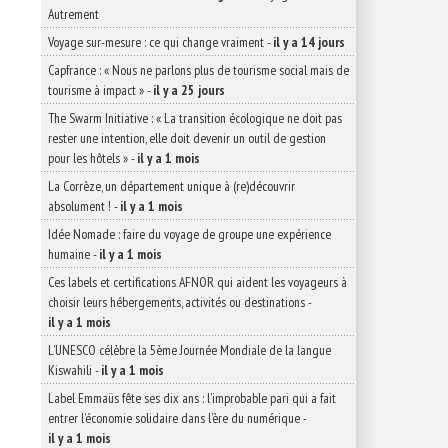
Autrement
Voyage sur-mesure : ce qui change vraiment
-
il y a 14 jours
Capfrance : « Nous ne parlons plus de tourisme social mais de
tourisme à impact »
-
il y a 25 jours
The Swarm Initiative : « La transition écologique ne doit pas
rester une intention, elle doit devenir un outil de gestion
pour les hôtels »
-
il y a 1 mois
La Corrèze, un département unique à (re)découvrir
absolument !
-
il y a 1 mois
Idée Nomade : faire du voyage de groupe une expérience
humaine
-
il y a 1 mois
Ces labels et certifications AFNOR qui aident les voyageurs à
choisir leurs hébergements, activités ou destinations
-
il y a 1 mois
L’UNESCO célèbre la 5ème Journée Mondiale de la langue
Kiswahili
-
il y a 1 mois
Label Emmaüs fête ses dix ans : l’improbable pari qui a fait
entrer l’économie solidaire dans l’ère du numérique
-
il y a 1 mois