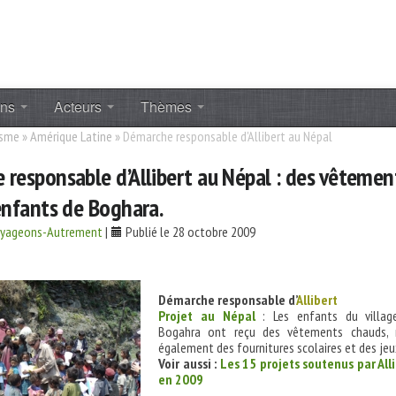
ons
Acteurs
Thèmes
isme
»
Amérique Latine
»
Démarche responsable d'Allibert au Népal
responsable d’Allibert au Népal : des vêtemen
enfants de Boghara.
oyageons-Autrement
|
Publié le 28 octobre 2009
Démarche responsable d’
Allibert
Projet au Népal
: Les enfants du villag
Bogahra ont reçu des vêtements chauds, 
également des fournitures scolaires et des jeu
Voir aussi :
Les 15 projets soutenus par All
en 2009