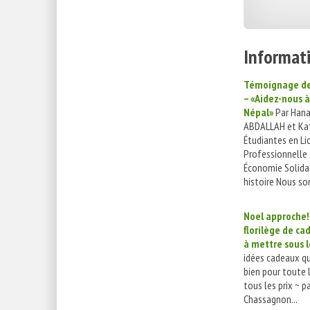
Informati
Témoignage de
– «Aidez-nous à
Népal»
Par Han
ABDALLAH et Ka
Étudiantes en Li
Professionnelle
Économie Solida
histoire Nous so
Noel approche!
florilège de c
à mettre sous l
idées cadeaux q
bien pour toute l
tous les prix ~ p
Chassagnon...