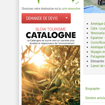
Choisissez votre destination via la
carte interactive
DEMANDE DE DEVIS
Amérique 
Cuba - La 
Venezuela 
Equateur -
Costa Rica
Amérique l
Voyages e
Patagonie 
Démarche r
Carnet de 
Biographie
Derniers articl