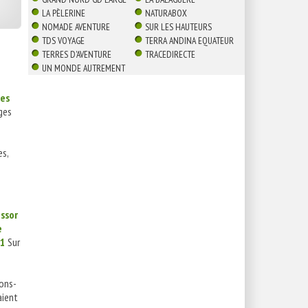
LA PÈLERINE
NATURABOX
NOMADE AVENTURE
SUR LES HAUTEURS
TDS VOYAGE
TERRA ANDINA EQUATEUR
TERRES D'AVENTURE
TRACEDIRECTE
UN MONDE AUTREMENT
res
ges
es,
essor
e
 1
Sur
eons-
aient