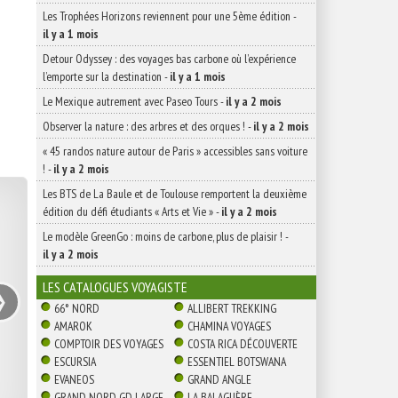
Les Trophées Horizons reviennent pour une 5ème édition
-
il y a 1 mois
Detour Odyssey : des voyages bas carbone où l’expérience
l’emporte sur la destination
-
il y a 1 mois
Le Mexique autrement avec Paseo Tours
-
il y a 2 mois
Observer la nature : des arbres et des orques !
-
il y a 2 mois
« 45 randos nature autour de Paris » accessibles sans voiture
!
-
il y a 2 mois
Les BTS de La Baule et de Toulouse remportent la deuxième
édition du défi étudiants « Arts et Vie »
-
il y a 2 mois
Le modèle GreenGo : moins de carbone, plus de plaisir !
-
il y a 2 mois
›
LES CATALOGUES VOYAGISTE
66° NORD
ALLIBERT TREKKING
AMAROK
CHAMINA VOYAGES
COMPTOIR DES VOYAGES
COSTA RICA DÉCOUVERTE
ESCURSIA
ESSENTIEL BOTSWANA
EVANEOS
GRAND ANGLE
GRAND NORD GD LARGE
LA BALAGUÈRE