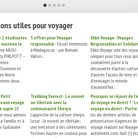
ons utiles pour voyager
 2 étudiantes
5 offres pour Voyager
Ekkö Voyage - Voyages
 soutenir le
responsable -
Circuit Immersion
Responsables et Solidai
ane ABOU-
à Madagascar ~ par Romain
Ekkö Voyage crée des voya
ty PHILPOTT –
Vallon...
uniques pour tous ceux qui
cence
souhaitent partir à la
 Tourisme et
découverte d'autres cultur
ire Notre
d'autres façons de vivre et
mmes deux...
d'envisager le monde
d'aujourd'hui...
 Petit
Trekking Everest - Le nouvel
Pourquoi se réjouir de l'
adeaux voyage
an tibétain avec la
du voyage en direct ? - L
e sapin
10
communauté Sherpa
voyage en direct - Partie
ue nous aimons
L'approche de la culture sherpa
les dix derniers articles de
a famille et à
Losar - le nouvel an tibétain-,
présentation d’agences de
ar Guillaume
une invitation à des cérémonies
voyage réalisés sur Voyag
festives hautes en couleur, pour
autrement.com, huit (!) ét