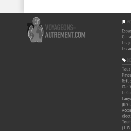
VO
Espa
Qui 
Les j
Les a
DE
Tous 
Paysa
Refug
L'Air
Le Co
Cany
(Brei
Acco
élect
Tour
(TDS 