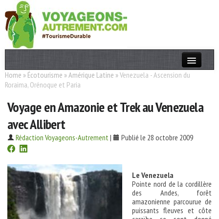
Home
»
Écotourisme
»
Amérique Latine
»
Venezuela - Ascension du
Actualités
Roraima, Orénoque et Paria
T. Responsable
Voyage en Amazonie et Trek au Venezuela
Destinations
avec Allibert
Acteurs
Rédaction Voyageons-Autrement
|
Publié le 28 octobre 2009
Thèmes
Le Venezuela
OK
Pointe nord de la cordillère
des Andes, forêt
amazonienne parcourue de
puissants fleuves et côte