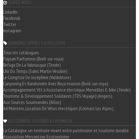
SUIVEZ-NOUS
LinkedIn
Facebook
Twitter
Instagram
DERNIÈRES OFFRES V-A EXCLUSIVE
Tous les catalogues
Paysan Parfumeur (Breil-sur-roya)
Refuge De La Valmasque (Tende)
L'Air Du Temps (Saint Martin Vésubie)
Le Comptoir De Joséphine (Valdeblore)
Canyoning Et Randonnée Avec Roya évasion (Breil-sur-roya)
Accompagnement Vtt à Assistance électrique, Merveilles E-bike (Tende)
Tourisme & Développement Solidaires (TDS Voyage) (Angers)
Aux Sources Gourmandes (Allos)
Ad Montem, Location De Vélos électriques (Colmars Les Alpes)
LES DERNIERS DOSSIERS A L'HONNEUR
La Catalogne, un territoire vivant entre patrimoine et tourisme durable
Association Mercantour Ecotourisme