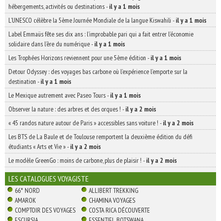
hébergements, activités ou destinations
-
il y a 1 mois
L’UNESCO célèbre la 5ème Journée Mondiale de la langue Kiswahili
-
il y a 1 mois
Label Emmaüs fête ses dix ans : l’improbable pari qui a fait entrer l’économie
solidaire dans l’ère du numérique
-
il y a 1 mois
Les Trophées Horizons reviennent pour une 5ème édition
-
il y a 1 mois
Detour Odyssey : des voyages bas carbone où l’expérience l’emporte sur la
destination
-
il y a 1 mois
Le Mexique autrement avec Paseo Tours
-
il y a 1 mois
Observer la nature : des arbres et des orques !
-
il y a 2 mois
« 45 randos nature autour de Paris » accessibles sans voiture !
-
il y a 2 mois
Les BTS de La Baule et de Toulouse remportent la deuxième édition du défi
étudiants « Arts et Vie »
-
il y a 2 mois
Le modèle GreenGo : moins de carbone, plus de plaisir !
-
il y a 2 mois
LES CATALOGUES VOYAGISTE
66° NORD
ALLIBERT TREKKING
AMAROK
CHAMINA VOYAGES
COMPTOIR DES VOYAGES
COSTA RICA DÉCOUVERTE
ESCURSIA
ESSENTIEL BOTSWANA