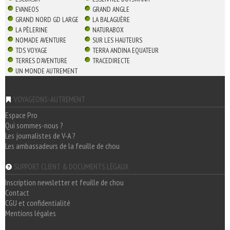
EVANEOS
GRAND ANGLE
GRAND NORD GD LARGE
LA BALAGUÈRE
LA PÈLERINE
NATURABOX
NOMADE AVENTURE
SUR LES HAUTEURS
TDS VOYAGE
TERRA ANDINA EQUATEUR
TERRES D'AVENTURE
TRACEDIRECTE
UN MONDE AUTREMENT
VOYAGEONS-AUTREMENT
Espace Pro
Qui sommes-nous ?
Les journalistes de V-A ?
Les ambassadeurs de la feuille de chou
SUPPORT CLIENT & DOCUMENTS LÉGAUX
Inscription newsletter et feuille de chou
Contact
CGU et confidentialité
Mentions légales