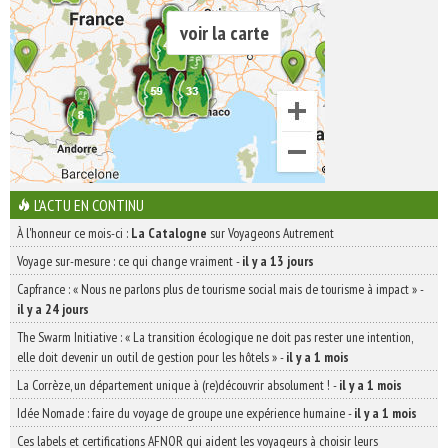
voir la carte
L'ACTU EN CONTINU
À l'honneur ce mois-ci :
La Catalogne
sur Voyageons Autrement
Voyage sur-mesure : ce qui change vraiment
-
il y a 13 jours
Capfrance : « Nous ne parlons plus de tourisme social mais de tourisme à impact »
-
il y a 24 jours
The Swarm Initiative : « La transition écologique ne doit pas rester une intention,
elle doit devenir un outil de gestion pour les hôtels »
-
il y a 1 mois
La Corrèze, un département unique à (re)découvrir absolument !
-
il y a 1 mois
Idée Nomade : faire du voyage de groupe une expérience humaine
-
il y a 1 mois
Ces labels et certifications AFNOR qui aident les voyageurs à choisir leurs