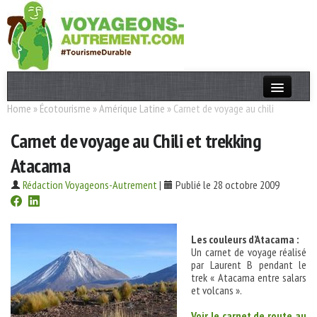
Home
»
Écotourisme
»
Amérique Latine
»
Carnet de voyage au chili
Actualités
Carnet de voyage au Chili et trekking
T. Responsable
Atacama
Destinations
Rédaction Voyageons-Autrement
|
Publié le 28 octobre 2009
Acteurs
Thèmes
Les couleurs d’Atacama :
Un carnet de voyage réalisé
OK
par Laurent B pendant le
trek « Atacama entre salars
et volcans ».
Voir le carnet de route au