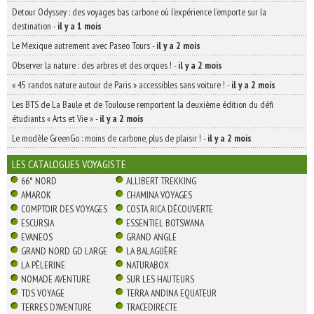
Detour Odyssey : des voyages bas carbone où l’expérience l’emporte sur la
destination
-
il y a 1 mois
Le Mexique autrement avec Paseo Tours
-
il y a 2 mois
Observer la nature : des arbres et des orques !
-
il y a 2 mois
« 45 randos nature autour de Paris » accessibles sans voiture !
-
il y a 2 mois
Les BTS de La Baule et de Toulouse remportent la deuxième édition du défi
étudiants « Arts et Vie »
-
il y a 2 mois
Le modèle GreenGo : moins de carbone, plus de plaisir !
-
il y a 2 mois
LES CATALOGUES VOYAGISTE
66° NORD
ALLIBERT TREKKING
AMAROK
CHAMINA VOYAGES
COMPTOIR DES VOYAGES
COSTA RICA DÉCOUVERTE
ESCURSIA
ESSENTIEL BOTSWANA
EVANEOS
GRAND ANGLE
GRAND NORD GD LARGE
LA BALAGUÈRE
LA PÈLERINE
NATURABOX
NOMADE AVENTURE
SUR LES HAUTEURS
TDS VOYAGE
TERRA ANDINA EQUATEUR
TERRES D'AVENTURE
TRACEDIRECTE