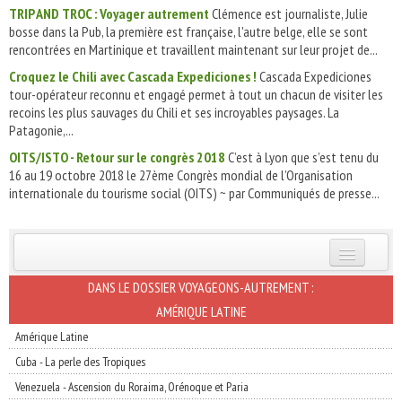
TRIP AND TROC : Voyager autrement
Clémence est journaliste, Julie
bosse dans la Pub, la première est française, l'autre belge, elle se sont
rencontrées en Martinique et travaillent maintenant sur leur projet de...
Croquez le Chili avec Cascada Expediciones !
Cascada Expediciones
tour-opérateur reconnu et engagé permet à tout un chacun de visiter les
recoins les plus sauvages du Chili et ses incroyables paysages. La
Patagonie,...
OITS/ISTO - Retour sur le congrès 2018
C’est à Lyon que s’est tenu du
16 au 19 octobre 2018 le 27ème Congrès mondial de l’Organisation
internationale du tourisme social (OITS) ~ par Communiqués de presse...
INSCRIVEZ-VOUS | ABONNEZ-VOUS
DANS LE DOSSIER VOYAGEONS-AUTREMENT :
AMÉRIQUE LATINE
Amérique Latine
Cuba - La perle des Tropiques
Venezuela - Ascension du Roraima, Orénoque et Paria