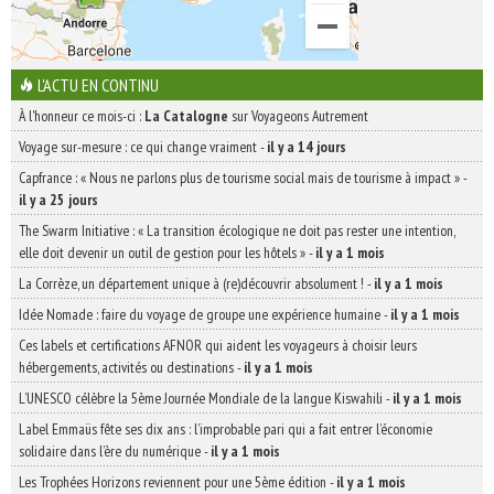
L'ACTU EN CONTINU
À l'honneur ce mois-ci :
La Catalogne
sur Voyageons Autrement
Voyage sur-mesure : ce qui change vraiment
-
il y a 14 jours
Capfrance : « Nous ne parlons plus de tourisme social mais de tourisme à impact »
-
il y a 25 jours
The Swarm Initiative : « La transition écologique ne doit pas rester une intention,
elle doit devenir un outil de gestion pour les hôtels »
-
il y a 1 mois
La Corrèze, un département unique à (re)découvrir absolument !
-
il y a 1 mois
Idée Nomade : faire du voyage de groupe une expérience humaine
-
il y a 1 mois
Ces labels et certifications AFNOR qui aident les voyageurs à choisir leurs
hébergements, activités ou destinations
-
il y a 1 mois
L’UNESCO célèbre la 5ème Journée Mondiale de la langue Kiswahili
-
il y a 1 mois
Label Emmaüs fête ses dix ans : l’improbable pari qui a fait entrer l’économie
solidaire dans l’ère du numérique
-
il y a 1 mois
Les Trophées Horizons reviennent pour une 5ème édition
-
il y a 1 mois