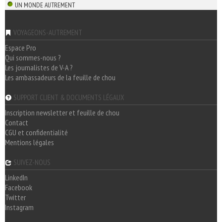
UN MONDE AUTREMENT
VOYAGEONS-AUTREMENT
Espace Pro
Qui sommes-nous ?
Les journalistes de V-A ?
Les ambassadeurs de la feuille de chou
SUPPORT CLIENT & DOCUMENTS LÉGAUX
Inscription newsletter et feuille de chou
Contact
CGU et confidentialité
Mentions légales
SUIVEZ-NOUS
LinkedIn
Facebook
Twitter
Instagram