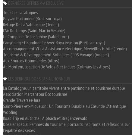
DERNIÈRES OFFRES V-A EXCLUSIVE
Tous les catalogues
Paysan Parfumeur (Breil-sur-roya)
Refuge De La Valmasque (Tende)
L'Air Du Temps (Saint Martin Vésubie)
Le Comptoir De Joséphine (Valdeblore)
Canyoning Et Randonnée Avec Roya évasion (Breil-sur-roya)
Accompagnement Vtt à Assistance électrique, Merveilles E-bike (Tende)
Tourisme & Développement Solidaires (TDS Voyage) (Angers)
Aux Sources Gourmandes (Allos)
Ad Montem, Location De Vélos électriques (Colmars Les Alpes)
LES DERNIERS DOSSIERS A L'HONNEUR
La Catalogne, un territoire vivant entre patrimoine et tourisme durable
Association Mercantour Ecotourisme
Grande Traversée Jura
Saint-Pierre-et-Miquelon : Un Tourisme Durable au Cœur de l'Atlantique
Woofing
Road Trip en Autriche : Alpbach et Bregenzerwald
Dossier spécial Femmes du tourisme: portraits inspirants et réflexions sur
l'égalité des sexes