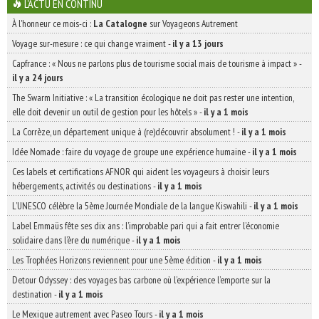
L'ACTU EN CONTINU
À l'honneur ce mois-ci :
La Catalogne
sur Voyageons Autrement
Voyage sur-mesure : ce qui change vraiment
-
il y a 13 jours
Capfrance : « Nous ne parlons plus de tourisme social mais de tourisme à impact »
-
il y a 24 jours
The Swarm Initiative : « La transition écologique ne doit pas rester une intention,
elle doit devenir un outil de gestion pour les hôtels »
-
il y a 1 mois
La Corrèze, un département unique à (re)découvrir absolument !
-
il y a 1 mois
Idée Nomade : faire du voyage de groupe une expérience humaine
-
il y a 1 mois
Ces labels et certifications AFNOR qui aident les voyageurs à choisir leurs
hébergements, activités ou destinations
-
il y a 1 mois
L’UNESCO célèbre la 5ème Journée Mondiale de la langue Kiswahili
-
il y a 1 mois
Label Emmaüs fête ses dix ans : l’improbable pari qui a fait entrer l’économie
solidaire dans l’ère du numérique
-
il y a 1 mois
Les Trophées Horizons reviennent pour une 5ème édition
-
il y a 1 mois
Detour Odyssey : des voyages bas carbone où l’expérience l’emporte sur la
destination
-
il y a 1 mois
Le Mexique autrement avec Paseo Tours
-
il y a 1 mois