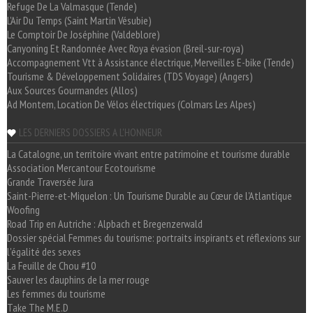
Refuge De La Valmasque (Tende)
L'Air Du Temps (Saint Martin Vésubie)
Le Comptoir De Joséphine (Valdeblore)
Canyoning Et Randonnée Avec Roya évasion (Breil-sur-roya)
Accompagnement Vtt à Assistance électrique, Merveilles E-bike (Tende)
Tourisme & Développement Solidaires (TDS Voyage) (Angers)
Aux Sources Gourmandes (Allos)
Ad Montem, Location De Vélos électriques (Colmars Les Alpes)
LES DERNIERS DOSSIERS A L'HONNEUR
La Catalogne, un territoire vivant entre patrimoine et tourisme durable
Association Mercantour Ecotourisme
Grande Traversée Jura
Saint-Pierre-et-Miquelon : Un Tourisme Durable au Cœur de l'Atlantique
Woofing
Road Trip en Autriche : Alpbach et Bregenzerwald
Dossier spécial Femmes du tourisme: portraits inspirants et réflexions sur
l'égalité des sexes
La Feuille de Chou #10
Sauver les dauphins de la mer rouge
Les femmes du tourisme
Take The M.E.D