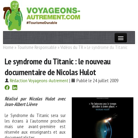
Home
»
Tourisme Responsable
»
Vidéos du TR
»
Le syndrome du Titanic
Actualités
Le syndrome du Titanic : le nouveau
T. Responsable
documentaire de Nicolas Hulot
Destinations
Rédaction Voyageons-Autrement
|
Publié le 24 juillet 2009
Acteurs
Thèmes
Réalisé par Nicolas Hulot avec
Jean-Albert Lièvre
OK
Le Syndrome du Titanic sera sur
les écrans à l’automne prochain
mais une avant-première est
réservée aux enseignants et aux
documentalistes.