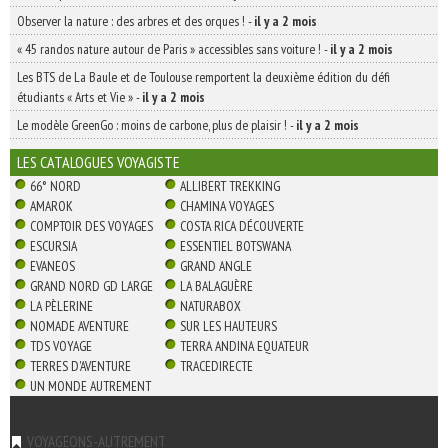
Observer la nature : des arbres et des orques !
-
il y a 2 mois
« 45 randos nature autour de Paris » accessibles sans voiture !
-
il y a 2 mois
Les BTS de La Baule et de Toulouse remportent la deuxième édition du défi
étudiants « Arts et Vie »
-
il y a 2 mois
Le modèle GreenGo : moins de carbone, plus de plaisir !
-
il y a 2 mois
LES CATALOGUES VOYAGISTE
66° NORD
ALLIBERT TREKKING
AMAROK
CHAMINA VOYAGES
COMPTOIR DES VOYAGES
COSTA RICA DÉCOUVERTE
ESCURSIA
ESSENTIEL BOTSWANA
EVANEOS
GRAND ANGLE
GRAND NORD GD LARGE
LA BALAGUÈRE
LA PÈLERINE
NATURABOX
NOMADE AVENTURE
SUR LES HAUTEURS
TDS VOYAGE
TERRA ANDINA EQUATEUR
TERRES D'AVENTURE
TRACEDIRECTE
UN MONDE AUTREMENT
VOYAGEONS-AUTREMENT