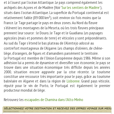
et à l'ouest par l'océan Atlantique. Le pays comprend également les
archipels des Açores et de Madère (Voir '
Sur les sentiers de Madère
'),
situés dans l'océan Atlantique. La superficie du Portugal continental est
relativement faible (89 000 km²), soit environ six fois moins que la
France. Le Tage partage le pays en deux zones. Au Nord du fleuve
s'élèvent les montagnes de la Meseta, où les trois fleuves principaux
prennent leur source : le Douro, le Tage et le Guadiana. Les paysages
agricoles (maïs et pommes de terre) et viticoles y sont prépondérants.
Au sud du Tage s'étend le bas plateau de l'Alentejo adossé au
contrefort montagneux de l'Algarve. Les champs d'oliviers, de chêne-
liège, d'orangers, de figues et d'amandiers parsèment le territoire.
Le Portugal est membre de l'Union Européenne depuis 1986. Même si son
adhésion lui a permis de dynamiser et diversifier son économie, le pays se
trouve dans une situation économique très difficile depuis les années
2000, situation encore aggravée par la crise récente. Le tourisme
constitue une ressource très importante pour le pays, grâce au tourisme
balnéaire en Algarve et dans la région de
Lisbonne
. Grand pays viticole,
réputé pour le vin de Porto, le Portugal est également le premier
producteur mondial de liège.
Retrouvez les
escapades de Chamina dans l'Alto Minho