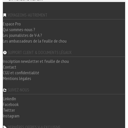
VOYAGEONS-AUTREMENT
Espace Pro
Qui sommes-nous ?
Les journalistes de V-A ?
Les ambassadeurs de la feuille de chou
SUPPORT CLIENT & DOCUMENTS LÉGAUX
Inscription newsletter et feuille de chou
Contact
CGU et confidentialité
Mentions légales
SUIVEZ-NOUS
LinkedIn
Facebook
Twitter
Instagram
DERNIÈRES OFFRES V-A EXCLUSIVE