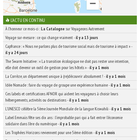
L'ACTU EN CONTINU
À l'honneur ce mois-ci :
La Catalogne
sur Voyageons Autrement
Voyage sur-mesure : ce qui change vraiment
-
il y a 13 jours
Capfrance : « Nous ne parlons plus de tourisme social mais de tourisme à impact »
-
il y a 24 jours
The Swarm Initiative : « La transition écologique ne doit pas rester une intention,
elle doit devenir un outil de gestion pour les hôtels »
-
il y a 1 mois
La Corrèze, un département unique à (re)découvrir absolument !
-
il y a 1 mois
Idée Nomade : faire du voyage de groupe une expérience humaine
-
il y a 1 mois
Ces labels et certifications AFNOR qui aident les voyageurs à choisir leurs
hébergements, activités ou destinations
-
il y a 1 mois
L’UNESCO célèbre la 5ème Journée Mondiale de la langue Kiswahili
-
il y a 1 mois
Label Emmaüs fête ses dix ans : l’improbable pari qui a fait entrer l’économie
solidaire dans l’ère du numérique
-
il y a 1 mois
Les Trophées Horizons reviennent pour une 5ème édition
-
il y a 1 mois