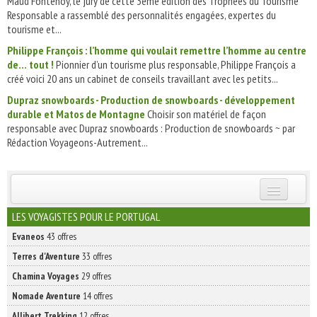
Maud Fontenoy, le jury de cette 3ème édition des Trophées du Tourisme
Responsable a rassemblé des personnalités engagées, expertes du
tourisme et...
Philippe François : l’homme qui voulait remettre l’homme au centre
de… tout !
Pionnier d’un tourisme plus responsable, Philippe François a
créé voici 20 ans un cabinet de conseils travaillant avec les petits...
Dupraz snowboards - Production de snowboards - développement
durable et Matos de Montagne
Choisir son matériel de façon
responsable avec Dupraz snowboards : Production de snowboards ~ par
Rédaction Voyageons-Autrement...
INSCRIVEZ-VOUS | ABONNEZ-VOUS
LES VOYAGISTES POUR LE PORTUGAL
Evaneos
43 offres
Terres d'Aventure
33 offres
Chamina Voyages
29 offres
Nomade Aventure
14 offres
Allibert Trekking
12 offres