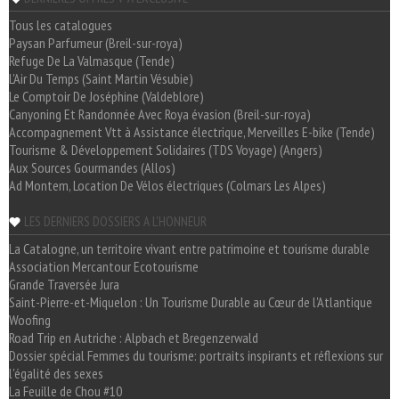
Tous les catalogues
Paysan Parfumeur (Breil-sur-roya)
Refuge De La Valmasque (Tende)
L'Air Du Temps (Saint Martin Vésubie)
Le Comptoir De Joséphine (Valdeblore)
Canyoning Et Randonnée Avec Roya évasion (Breil-sur-roya)
Accompagnement Vtt à Assistance électrique, Merveilles E-bike (Tende)
Tourisme & Développement Solidaires (TDS Voyage) (Angers)
Aux Sources Gourmandes (Allos)
Ad Montem, Location De Vélos électriques (Colmars Les Alpes)
LES DERNIERS DOSSIERS A L'HONNEUR
La Catalogne, un territoire vivant entre patrimoine et tourisme durable
Association Mercantour Ecotourisme
Grande Traversée Jura
Saint-Pierre-et-Miquelon : Un Tourisme Durable au Cœur de l'Atlantique
Woofing
Road Trip en Autriche : Alpbach et Bregenzerwald
Dossier spécial Femmes du tourisme: portraits inspirants et réflexions sur
l'égalité des sexes
La Feuille de Chou #10