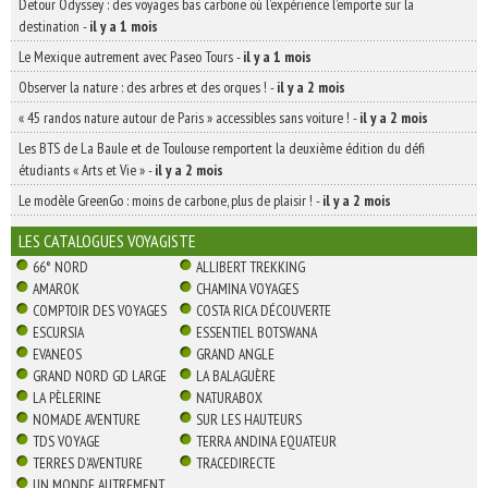
Detour Odyssey : des voyages bas carbone où l’expérience l’emporte sur la
destination
-
il y a 1 mois
Le Mexique autrement avec Paseo Tours
-
il y a 1 mois
Observer la nature : des arbres et des orques !
-
il y a 2 mois
« 45 randos nature autour de Paris » accessibles sans voiture !
-
il y a 2 mois
Les BTS de La Baule et de Toulouse remportent la deuxième édition du défi
étudiants « Arts et Vie »
-
il y a 2 mois
Le modèle GreenGo : moins de carbone, plus de plaisir !
-
il y a 2 mois
LES CATALOGUES VOYAGISTE
66° NORD
ALLIBERT TREKKING
AMAROK
CHAMINA VOYAGES
COMPTOIR DES VOYAGES
COSTA RICA DÉCOUVERTE
ESCURSIA
ESSENTIEL BOTSWANA
EVANEOS
GRAND ANGLE
GRAND NORD GD LARGE
LA BALAGUÈRE
LA PÈLERINE
NATURABOX
NOMADE AVENTURE
SUR LES HAUTEURS
TDS VOYAGE
TERRA ANDINA EQUATEUR
TERRES D'AVENTURE
TRACEDIRECTE
UN MONDE AUTREMENT