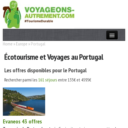
Home
»
Europe
»
Portugal
Actualités
Écotourisme et Voyages au Portugal
T. Responsable
Destinations
Les offres disponibles pour le Portugal
Acteurs
Rechercher parmi les
161 séjours
entre 135€ et 4595€
Thèmes
OK
Evaneos
43 offres