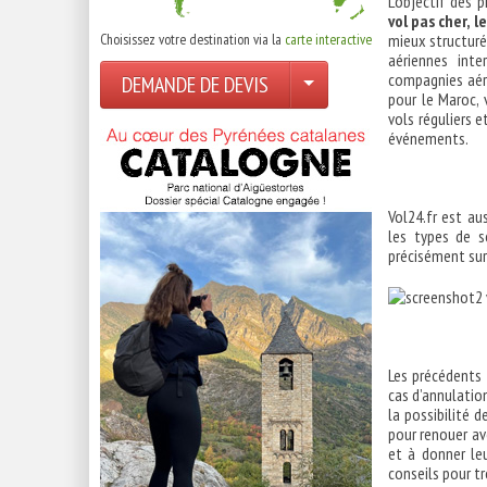
L’objectif des 
vol pas cher, l
Choisissez votre destination via la
carte interactive
mieux structuré
aériennes inte
compagnies aéri
DEMANDE DE DEVIS
pour le Maroc,
vols réguliers 
événements.
Vol24.fr est au
les types de s
précisément sur
Les précédents 
cas d’annulatio
la possibilité 
pour renouer av
et à donner le
conseils pour tr