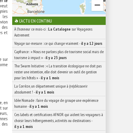
er le
 veut
gnies
r les
L'ACTU EN CONTINU
avion
t des
À l'honneur ce mois-ci :
La Catalogne
sur Voyageons
es et
Autrement
Voyage sur-mesure : ce qui change vraiment
-
il y a 12 jours
Capfrance : « Nous ne parlons plus de tourisme social mais de
tourisme à impact »
-
il y a 23 jours
e sur
forme
The Swarm Initiative : « La transition écologique ne doit pas
rester une intention, elle doit devenir un outil de gestion
pour les hôtels »
-
il y a 1 mois
La Corrèze, un département unique à (re)découvrir
absolument !
-
il y a 1 mois
Idée Nomade : faire du voyage de groupe une expérience
e, en
humaine
-
il y a 1 mois
t sur
eurs,
Ces labels et certifications AFNOR qui aident les voyageurs à
ennes
choisir leurs hébergements, activités ou destinations
-
c des
il y a 1 mois