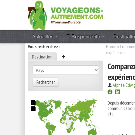
Actualités
T. Responsable
Destinati
Vous recherchez :
Home
»
Communi
expérience
Destination
Comparez 
expérien
Rechercher
Alphée Edwi
+
Depuis décembre
communication, 
−
etc…