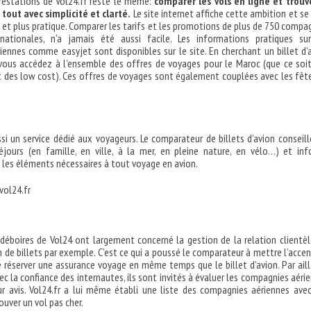
prestations de Vol24.fr reste le même:
comparer les vols en ligne et trouv
e tout avec simplicité et clarté.
Le site internet affiche cette ambition et se
 et plus pratique. Comparer les tarifs et les promotions de plus de 750 compa
rnationales, n’a jamais été aussi facile. Les informations pratiques su
ennes comme easyjet sont disponibles sur le site. En cherchant un billet d’
 vous accédez à l’ensemble des offres de voyages pour le Maroc (que ce soi
et des low cost). Ces offres de voyages sont également couplées avec les fêt
ssi un service dédié aux voyageurs. Le comparateur de billets d’avion conseill
éjours (en famille, en ville, à la mer, en pleine nature, en vélo…) et in
 les éléments nécessaires à tout voyage en avion.
déboires de Vol24 ont largement concerné la gestion de la relation clientèl
n de billets par exemple. C’est ce qui a poussé le comparateur à mettre l’accen
de réserver une assurance voyage en même temps que le billet d’avion. Par aill
ec la confiance des internautes, ils sont invités à évaluer les compagnies aéri
ur avis. Vol24.fr a lui même établi une liste des compagnies aériennes ave
ouver un vol pas cher.