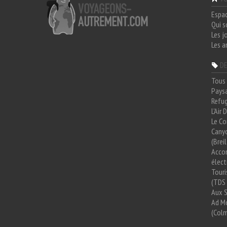
Espa
Qui 
Les j
Les a
DE
Tous 
Paysa
Refug
L'Air
Le Co
Cany
(Brei
Acco
élect
Tour
(TDS 
Aux 
Ad Mo
(Colm