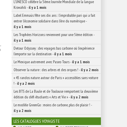
L’UNESCO célèbre la 5ème Journée Mondiale de la langue
Kiswahili
-
il y a 1 mois
Label Emmaüs fête ses dix ans : l’improbable pari qui a fait
entrer l’économie solidaire dans l’ère du numérique
-
il y a 1 mois
Les Trophées Horizons reviennent pour une 5ème édition
-
il y a 1 mois
,
Detour Odyssey : des voyages bas carbone où l’expérience

l’emporte sur la destination
-
il y a 1 mois
Le Mexique autrement avec Paseo Tours
-
il y a 1 mois
Observer la nature : des arbres et des orques !
-
il y a 2 mois
« 45 randos nature autour de Paris » accessibles sans voiture
!
-
il y a 2 mois
Les BTS de La Baule et de Toulouse remportent la deuxième
édition du défi étudiants « Arts et Vie »
-
il y a 2 mois
Le modèle GreenGo : moins de carbone, plus de plaisir !
-
il y a 2 mois
LES CATALOGUES VOYAGISTE