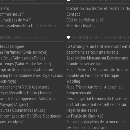
ce Pro
Inscription newsletter et feuille de c
sommes-nous ?
Contact
ournalistes de V-A ?
CGU et confidentialité
mbassadeurs de la feuille de chou
Mentions légales
RNIÈRES OFFRES V-A EXCLUSIVE
LES DERNIERS DOSSIERS A L'HONNEU
les catalogues
La Catalogne, un territoire vivant entr
n Parfumeur (Breil-sur-roya)
patrimoine et tourisme durable
e De La Valmasque (Tende)
Association Mercantour Ecotourisme
 Du Temps (Saint Martin Vésubie)
Grande Traversée Jura
mptoir De Joséphine (Valdeblore)
Saint-Pierre-et-Miquelon : Un Tourism
oning Et Randonnée Avec Roya évasion
Durable au Cœur de l'Atlantique
l-sur-roya)
Woofing
mpagnement Vtt à Assistance
Road Trip en Autriche : Alpbach et
rique, Merveilles E-bike (Tende)
Bregenzerwald
isme & Développement Solidaires
Dossier spécial Femmes du tourisme:
Voyage) (Angers)
portraits inspirants et réflexions sur
Sources Gourmandes (Allos)
l'égalité des sexes
ntem, Location De Vélos électriques
La Feuille de Chou #10
ars Les Alpes)
Sauver les dauphins de la mer rouge
Les femmes du tourisme