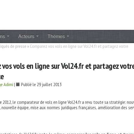
ons
Acteurs
Thèmes
qués de presse
»
Comparez vos vols en ligne sur Vol24.fr et partagez votre
vos vols en ligne sur Vol24.fr et partagez votr
ce
ge Adimi
|
Publié le 29 juillet 2013
 2012, le comparateur de vols en ligne Vol24.fr a revu toute sa stratégie: nou
nouvelle équipe, mise aux normes juridiques françaises, amélioration des ser