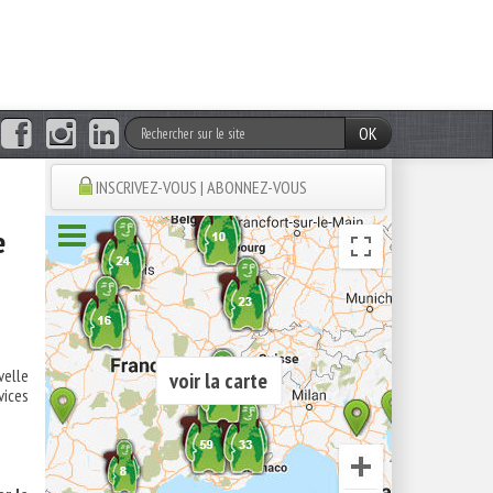
OK
INSCRIVEZ-VOUS | ABONNEZ-VOUS
e
velle
voir la carte
vices