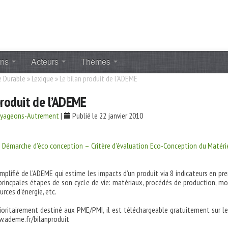
ons
Acteurs
Thèmes
 Durable
»
Lexique
»
Le bilan produit de l'ADEME
produit de l’ADEME
oyageons-Autrement
|
Publié le 22 janvier 2010
à
Démarche d’éco conception – Critère d’évaluation Eco-Conception du Matéri
implifié de l’ADEME qui estime les impacts d’un produit via 8 indicateurs en pr
rincpales étapes de son cycle de vie: matériaux, procédés de production, m
urces d’énergie, etc.
rioritairement destiné aux PME/PMI, il est téléchargeable gratuitement sur le
w.ademe.fr/bilanproduit