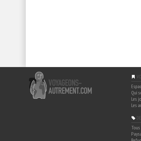
VO
Espa
Qui 
Les j
Les a
DE
Tous 
Paysa
Refug