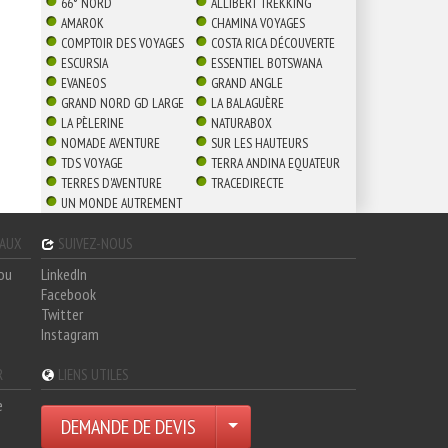
66° NORD
ALLIBERT TREKKING
AMAROK
CHAMINA VOYAGES
COMPTOIR DES VOYAGES
COSTA RICA DÉCOUVERTE
ESCURSIA
ESSENTIEL BOTSWANA
EVANEOS
GRAND ANGLE
GRAND NORD GD LARGE
LA BALAGUÈRE
LA PÈLERINE
NATURABOX
NOMADE AVENTURE
SUR LES HAUTEURS
TDS VOYAGE
TERRA ANDINA EQUATEUR
TERRES D'AVENTURE
TRACEDIRECTE
UN MONDE AUTREMENT
GAUX
SUIVEZ-NOUS
hou
LinkedIn
Facebook
Twitter
Instagram
R
LIENS UTILES
e
DEMANDE DE DEVIS