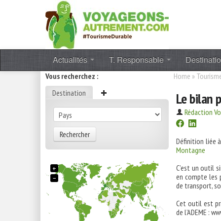
Actualités
T. Responsable
Destinati
Vous recherchez :
Home
»
Tourisme
Destination
Le bilan 
Rédaction V
Rechercher
Définition liée 
Montagne
C’est un outil s
+
en compte les p
−
de transport, so
Cet outil est p
de l’ADEME : ww