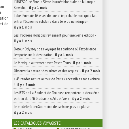
n
L’UNESCO célèbre la 5ème Journée Mondiale de la langue
çon
Kiswahili
-
il y a 1 mois
n
Label Emmaüs fête ses dix ans : l’improbable pari qui a fait
mation
entrer l’économie solidaire dans l’ère du numérique
-
 et de
il y a 1 mois
Les Trophées Horizons reviennent pour une 5ème édition
-
il y a 1 mois
Detour Odyssey : des voyages bas carbone où l’expérience
l’emporte sur la destination
-
il y a 1 mois
Le Mexique autrement avec Paseo Tours
-
il y a 1 mois
Observer la nature : des arbres et des orques !
-
il y a 2 mois
« 45 randos nature autour de Paris » accessibles sans voiture
!
-
il y a 2 mois
Les BTS de La Baule et de Toulouse remportent la deuxième
édition du défi étudiants « Arts et Vie »
-
il y a 2 mois
Le modèle GreenGo : moins de carbone, plus de plaisir !
-
il y a 2 mois
LES CATALOGUES VOYAGISTE