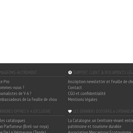
YAGEONS-AUTREMENT
SUPPORT CLIENT & DOCUMENTS LÉ
ce Pro
Inscription newsletter et feuille de c
sommes-nous ?
Contact
ournalistes de V-A ?
CGU et confidentialité
mbassadeurs de la feuille de chou
Mentions légales
RNIÈRES OFFRES V-A EXCLUSIVE
LES DERNIERS DOSSIERS A L'HONNEU
les catalogues
La Catalogne, un territoire vivant entr
n Parfumeur (Breil-sur-roya)
patrimoine et tourisme durable
e De La Valmasque (Tende)
Association Mercantour Ecotourisme