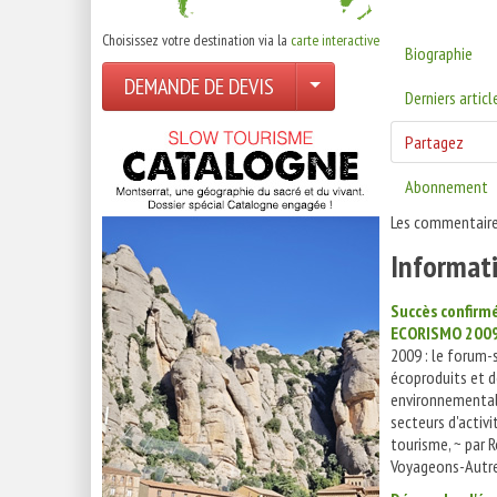
Choisissez votre destination via la
carte interactive
Biographie
DEMANDE DE DEVIS
Derniers articl
Partagez
Abonnement
Les commentaire
Informati
Succès confirm
ECORISMO 200
2009 : le forum-
écoproduits et d
environnemental
secteurs d'activi
tourisme, ~ par 
Voyageons-Autre