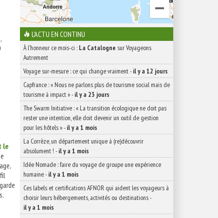
L'ACTU EN CONTINU
,

À l'honneur ce mois-ci :
La Catalogne
sur Voyageons
Autrement
Voyage sur-mesure : ce qui change vraiment
-
il y a 12 jours
Capfrance : « Nous ne parlons plus de tourisme social mais de
tourisme à impact »
-
il y a 23 jours
The Swarm Initiative : « La transition écologique ne doit pas
rester une intention, elle doit devenir un outil de gestion
pour les hôtels »
-
il y a 1 mois
La Corrèze, un département unique à (re)découvrir
t le
absolument !
-
il y a 1 mois
ge
Idée Nomade : faire du voyage de groupe une expérience
age,
humaine
-
il y a 1 mois
fil
egarde
Ces labels et certifications AFNOR qui aident les voyageurs à
s.
choisir leurs hébergements, activités ou destinations
-
il y a 1 mois