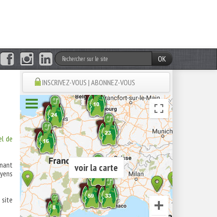
OK
INSCRIVEZ-VOUS | ABONNEZ-VOUS
el de
enant
voir la carte
oyens
 site