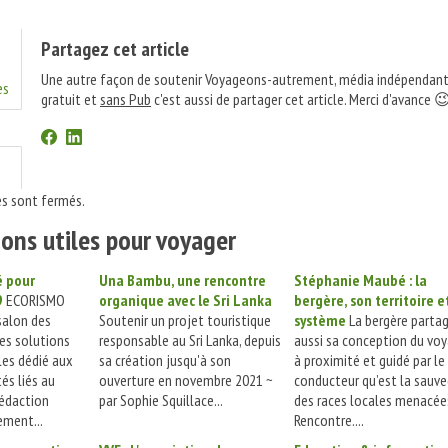
Partagez cet article
Une autre façon de soutenir Voyageons-autrement, média indépendant
es
gratuit et
sans Pub
c'est aussi de partager cet article. Merci d'avance 
s sont fermés.
ons utiles pour voyager
é pour
Una Bambu, une rencontre
Stéphanie Maubé : la
9
ECORISMO
organique avec le Sri Lanka
bergère, son territoire e
salon des
Soutenir un projet touristique
système
La bergère parta
es solutions
responsable au Sri Lanka, depuis
aussi sa conception du voy
es dédié aux
sa création jusqu'à son
à proximité et guidé par le 
tés liés au
ouverture en novembre 2021 ~
conducteur qu’est la sauv
Rédaction
par Sophie Squillace...
des races locales menacée
ment...
Rencontre....