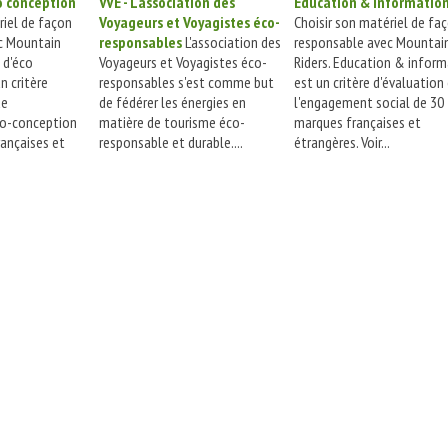
o conception
VVE - L'association des
Education & informatio
riel de façon
Voyageurs et Voyagistes éco-
Choisir son matériel de fa
c Mountain
responsables
L'association des
responsable avec Mountai
 d'éco
Voyageurs et Voyagistes éco-
Riders. Education & infor
n critère
responsables s'est comme but
est un critère d'évaluation
de
de fédérer les énergies en
l'engagement social de 30
co-conception
matière de tourisme éco-
marques françaises et
ançaises et
responsable et durable....
étrangères. Voir...