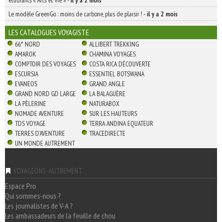
étudiants « Arts et Vie »
-
il y a 2 mois
Le modèle GreenGo : moins de carbone, plus de plaisir !
-
il y a 2 mois
LES CATALOGUES VOYAGISTE
66° NORD
ALLIBERT TREKKING
AMAROK
CHAMINA VOYAGES
COMPTOIR DES VOYAGES
COSTA RICA DÉCOUVERTE
ESCURSIA
ESSENTIEL BOTSWANA
EVANEOS
GRAND ANGLE
GRAND NORD GD LARGE
LA BALAGUÈRE
LA PÈLERINE
NATURABOX
NOMADE AVENTURE
SUR LES HAUTEURS
TDS VOYAGE
TERRA ANDINA EQUATEUR
TERRES D'AVENTURE
TRACEDIRECTE
UN MONDE AUTREMENT
VOYAGEONS-AUTREMENT
Espace Pro
Qui sommes-nous ?
Les journalistes de V-A ?
Les ambassadeurs de la feuille de chou