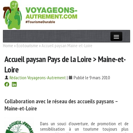
Home
»
Écotourisme
»
Accueil paysan Maine-et-Loire
Actualités
Accueil paysan Pays de la Loire > Maine-et-
T. Responsable
Loire
Destinations
Rédaction Voyageons-Autrement
|
Publié le 9 mars 2010
Acteurs
Thèmes
Collaboration avec le réseau des accueils paysans –
Maine-et-Loire
OK
Dans un souci d’ouverture, de promotion et de
sensibilisation à un tourisme toujours plus