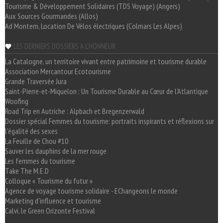
Tourisme & Développement Solidaires (TDS Voyage) (Angers)
Aux Sources Gourmandes (Allos)
Ad Montem, Location De Vélos électriques (Colmars Les Alpes)
LES DERNIERS DOSSIERS A L'HONNEUR
La Catalogne, un territoire vivant entre patrimoine et tourisme durable
Association Mercantour Ecotourisme
Grande Traversée Jura
Saint-Pierre-et-Miquelon : Un Tourisme Durable au Cœur de l'Atlantique
Woofing
Road Trip en Autriche : Alpbach et Bregenzerwald
Dossier spécial Femmes du tourisme: portraits inspirants et réflexions sur
l'égalité des sexes
La Feuille de Chou #10
Sauver les dauphins de la mer rouge
Les femmes du tourisme
Take The M.E.D
Colloque « Tourisme du futur »
Agence de voyage tourisme solidaire - EChangeons le monde
Marketing d'influence et tourisme
Calvi, le Green Orizonte Festival