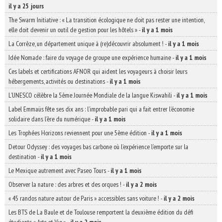
il y a 25 jours
The Swarm Initiative : « La transition écologique ne doit pas rester une intention,
elle doit devenir un outil de gestion pour les hôtels »
-
il y a 1 mois
La Corrèze, un département unique à (re)découvrir absolument !
-
il y a 1 mois
Idée Nomade : faire du voyage de groupe une expérience humaine
-
il y a 1 mois
Ces labels et certifications AFNOR qui aident les voyageurs à choisir leurs
hébergements, activités ou destinations
-
il y a 1 mois
L’UNESCO célèbre la 5ème Journée Mondiale de la langue Kiswahili
-
il y a 1 mois
Label Emmaüs fête ses dix ans : l’improbable pari qui a fait entrer l’économie
solidaire dans l’ère du numérique
-
il y a 1 mois
Les Trophées Horizons reviennent pour une 5ème édition
-
il y a 1 mois
Detour Odyssey : des voyages bas carbone où l’expérience l’emporte sur la
destination
-
il y a 1 mois
Le Mexique autrement avec Paseo Tours
-
il y a 1 mois
Observer la nature : des arbres et des orques !
-
il y a 2 mois
« 45 randos nature autour de Paris » accessibles sans voiture !
-
il y a 2 mois
Les BTS de La Baule et de Toulouse remportent la deuxième édition du défi