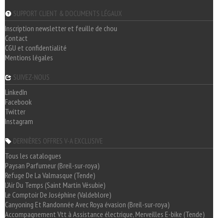
SUPPORT CLIENT & DOCUMENTS LÉGAUX
Inscription newsletter et feuille de chou
Contact
CGU et confidentialité
Mentions légales
SUIVEZ-NOUS
LinkedIn
Facebook
Twitter
Instagram
DERNIÈRES OFFRES V-A EXCLUSIVE
Tous les catalogues
Paysan Parfumeur (Breil-sur-roya)
Refuge De La Valmasque (Tende)
L'Air Du Temps (Saint Martin Vésubie)
Le Comptoir De Joséphine (Valdeblore)
Canyoning Et Randonnée Avec Roya évasion (Breil-sur-roya)
Accompagnement Vtt à Assistance électrique, Merveilles E-bike (Tende)