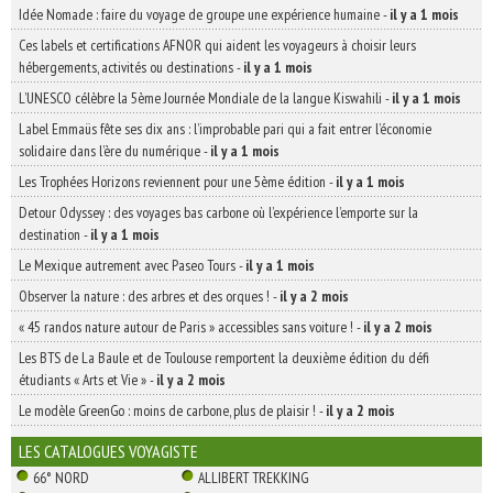
Idée Nomade : faire du voyage de groupe une expérience humaine
-
il y a 1 mois
Ces labels et certifications AFNOR qui aident les voyageurs à choisir leurs
hébergements, activités ou destinations
-
il y a 1 mois
L’UNESCO célèbre la 5ème Journée Mondiale de la langue Kiswahili
-
il y a 1 mois
Label Emmaüs fête ses dix ans : l’improbable pari qui a fait entrer l’économie
solidaire dans l’ère du numérique
-
il y a 1 mois
Les Trophées Horizons reviennent pour une 5ème édition
-
il y a 1 mois
Detour Odyssey : des voyages bas carbone où l’expérience l’emporte sur la
destination
-
il y a 1 mois
Le Mexique autrement avec Paseo Tours
-
il y a 1 mois
Observer la nature : des arbres et des orques !
-
il y a 2 mois
« 45 randos nature autour de Paris » accessibles sans voiture !
-
il y a 2 mois
Les BTS de La Baule et de Toulouse remportent la deuxième édition du défi
étudiants « Arts et Vie »
-
il y a 2 mois
Le modèle GreenGo : moins de carbone, plus de plaisir !
-
il y a 2 mois
LES CATALOGUES VOYAGISTE
66° NORD
ALLIBERT TREKKING