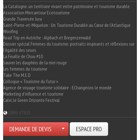
La Catalogne, un territoire vivant entre patrimoine et tourisme durable
Association Mercantour Ecotourisme
Grande Traversée Jura
Saint-Pierre-et-Miquelon : Un Tourisme Durable au Cœur de l'Atlantique
Woofing
Road Trip en Autriche : Alpbach et Bregenzerwald
Dossier spécial Femmes du tourisme: portraits inspirants et réflexions sur
l'égalité des sexes
La Feuille de Chou #10
Sauver les dauphins de la mer rouge
Les femmes du tourisme
Take The M.E.D
Colloque « Tourisme du futur »
Agence de voyage tourisme solidaire - EChangeons le monde
Marketing d'influence et tourisme
Calvi, le Green Orizonte Festival
LIENS UTILES
DEMANDE DE DEVIS
ESPACE PRO