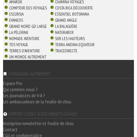
AMAROK
CHAMINA VOYAGES
COMPTOIR DES VOYAGES
COSTA RICA DÉCOUVERTE
ESCURSIA
ESSENTIEL BOTSWANA
EVANEOS
GRAND ANGLE
GRAND NORD GD LARGE
LA BALAGUÈRE
LA PÈLERINE
NATURABOX
NOMADE AVENTURE
SUR LES HAUTEURS
TDS VOYAGE
TERRA ANDINA EQUATEUR
TERRES D'AVENTURE
TRACEDIRECTE
UN MONDE AUTREMENT
VOYAGEONS-AUTREMENT
Espace Pro
Qui sommes-nous ?
Les journalistes de V-A ?
Les ambassadeurs de la feuille de chou
SUPPORT CLIENT & DOCUMENTS LÉGAUX
Inscription newsletter et feuille de chou
Contact
CGU et confidentialité