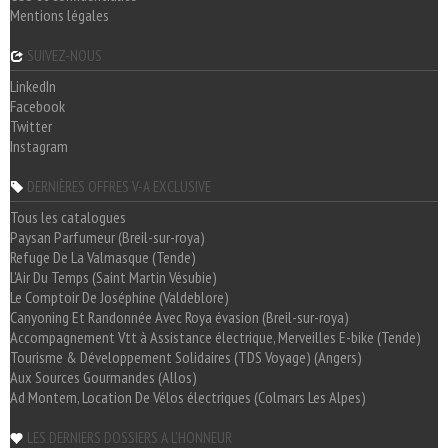
Mentions légales
SUIVEZ-NOUS
LinkedIn
Facebook
Twitter
Instagram
DERNIÈRES OFFRES V-A EXCLUSIVE
Tous les catalogues
Paysan Parfumeur (Breil-sur-roya)
Refuge De La Valmasque (Tende)
L'Air Du Temps (Saint Martin Vésubie)
Le Comptoir De Joséphine (Valdeblore)
Canyoning Et Randonnée Avec Roya évasion (Breil-sur-roya)
Accompagnement Vtt à Assistance électrique, Merveilles E-bike (Tende)
Tourisme & Développement Solidaires (TDS Voyage) (Angers)
Aux Sources Gourmandes (Allos)
Ad Montem, Location De Vélos électriques (Colmars Les Alpes)
LES DERNIERS DOSSIERS A L'HONNEUR