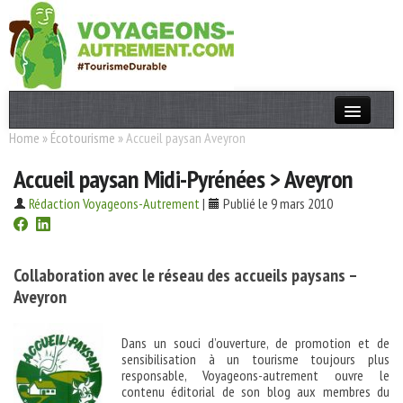
Home
»
Écotourisme
»
Accueil paysan Aveyron
Actualités
Accueil paysan Midi-Pyrénées > Aveyron
T. Responsable
Rédaction Voyageons-Autrement
|
Publié le 9 mars 2010
Destinations
Acteurs
Collaboration avec le réseau des accueils paysans –
Thèmes
Aveyron
OK
Dans un souci d’ouverture, de promotion et de
sensibilisation à un tourisme toujours plus
responsable, Voyageons-autrement ouvre le
contenu éditorial de son blog aux membres du