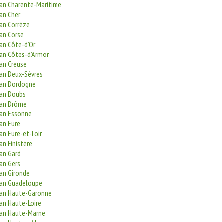
san Charente-Maritime
an Cher
san Corrèze
san Corse
an Côte-d’Or
san Côtes-d’Armor
san Creuse
san Deux-Sèvres
san Dordogne
san Doubs
san Drôme
san Essonne
an Eure
an Eure-et-Loir
an Finistère
san Gard
an Gers
san Gironde
san Guadeloupe
san Haute-Garonne
san Haute-Loire
san Haute-Marne