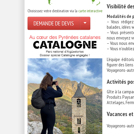
Visibilité d
Choisissez votre destination via la
carte interactive
Modalités de p
– Vous rédigez
DEMANDE DE DEVIS
balades, idées 
– Vous présentez
nous envoyez vo
– Vous nous env
– Vous n’oubli
L’équipe édito
figurer des lien
Voyageons-autre
Activités po
Gîte à la campa
Produits Paysans
Attelages, Fer
Vacances et
Voyageons-autr