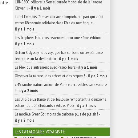
L’UNESCO célèbre la 5ème Journée Mondiale de la langue
votre
Kiswahili
-
il y a 1 mois
Label Emmaüs fête ses dix ans : l’improbable pari qui a fait
entrer l’économie solidaire dans l’ère du numérique
-
il y a 1 mois
Les Trophées Horizons reviennent pour une 5ème édition
-
il y a 1 mois
Detour Odyssey : des voyages bas carbone où l’expérience
l’emporte sur la destination
-
il y a 1 mois
Le Mexique autrement avec Paseo Tours
-
il y a 1 mois
Observer la nature : des arbres et des orques !
-
il y a 2 mois
« 45 randos nature autour de Paris » accessibles sans voiture
!
-
il y a 2 mois
Les BTS de La Baule et de Toulouse remportent la deuxième
édition du défi étudiants « Arts et Vie »
-
il y a 2 mois
Le modèle GreenGo : moins de carbone, plus de plaisir !
-
il y a 2 mois
LES CATALOGUES VOYAGISTE