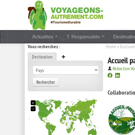
Actualités
T. Responsable
Destinati
Vous recherchez :
Home
»
Écotour
Destination
Accueil 
Rédaction V
Rechercher
Collaboratio
+
−