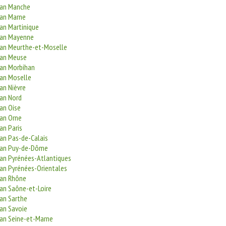
san Manche
san Marne
san Martinique
san Mayenne
san Meurthe-et-Moselle
san Meuse
san Morbihan
san Moselle
an Nièvre
san Nord
an Oise
san Orne
an Paris
san Pas-de-Calais
san Puy-de-Dôme
san Pyrénées-Atlantiques
san Pyrénées-Orientales
san Rhône
san Saône-et-Loire
san Sarthe
san Savoie
san Seine-et-Marne