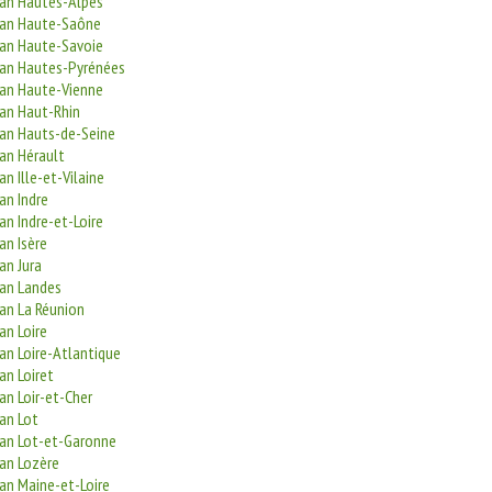
san Hautes-Alpes
san Haute-Saône
san Haute-Savoie
san Hautes-Pyrénées
san Haute-Vienne
san Haut-Rhin
san Hauts-de-Seine
an Hérault
an Ille-et-Vilaine
an Indre
an Indre-et-Loire
an Isère
an Jura
san Landes
san La Réunion
an Loire
an Loire-Atlantique
an Loiret
an Loir-et-Cher
an Lot
san Lot-et-Garonne
san Lozère
an Maine-et-Loire