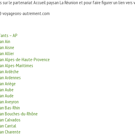
s sur le partenariat Accueil paysan La Réunion et pour faire figurer un lien vers 
@ voyageons-autrement.com
fants – AP
an Ain
an Aisne
an Allier
san Alpes-de-Haute-Provence
san Alpes-Maritimes
san Ardèche
san Ardennes
an Ariège
san Aube
san Aude
san Aveyron
san Bas-Rhin
san Bouches-du-Rhône
san Calvados
san Cantal
san Charente