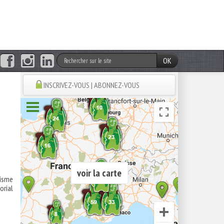
OK
INSCRIVEZ-VOUS | ABONNEZ-VOUS
voir la carte
risme
orial