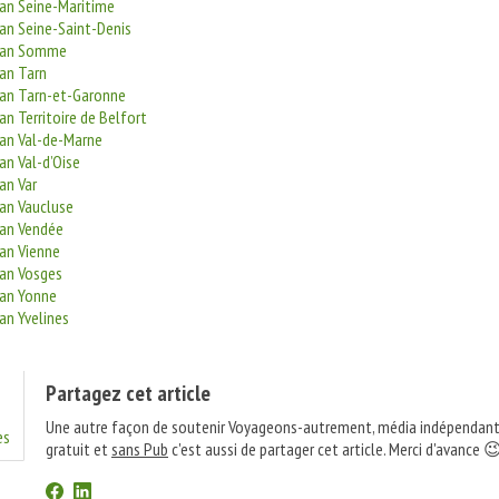
san Seine-Maritime
an Seine-Saint-Denis
ysan Somme
san Tarn
san Tarn-et-Garonne
an Territoire de Belfort
san Val-de-Marne
an Val-d’Oise
an Var
san Vaucluse
san Vendée
san Vienne
san Vosges
san Yonne
an Yvelines
Partagez cet article
Une autre façon de soutenir Voyageons-autrement, média indépendant
es
gratuit et
sans Pub
c'est aussi de partager cet article. Merci d'avance 