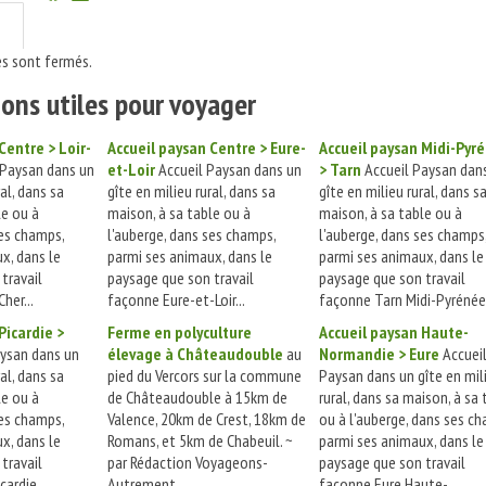
s sont fermés.
ons utiles pour voyager
Centre > Loir-
Accueil paysan Centre > Eure-
Accueil paysan Midi-Pyr
 Paysan dans un
et-Loir
Accueil Paysan dans un
> Tarn
Accueil Paysan dan
ral, dans sa
gîte en milieu rural, dans sa
gîte en milieu rural, dans s
le ou à
maison, à sa table ou à
maison, à sa table ou à
ses champs,
l'auberge, dans ses champs,
l'auberge, dans ses champs
x, dans le
parmi ses animaux, dans le
parmi ses animaux, dans le
travail
paysage que son travail
paysage que son travail
her...
façonne Eure-et-Loir...
façonne Tarn Midi-Pyrénées
Picardie >
Ferme en polyculture
Accueil paysan Haute-
ysan dans un
élevage à Châteaudouble
au
Normandie > Eure
Accuei
ral, dans sa
pied du Vercors sur la commune
Paysan dans un gîte en mil
le ou à
de Châteaudouble à 15km de
rural, dans sa maison, à sa 
ses champs,
Valence, 20km de Crest, 18km de
ou à l'auberge, dans ses c
x, dans le
Romans, et 5km de Chabeuil. ~
parmi ses animaux, dans le
travail
par Rédaction Voyageons-
paysage que son travail
ardie ...
Autrement...
façonne Eure Haute-