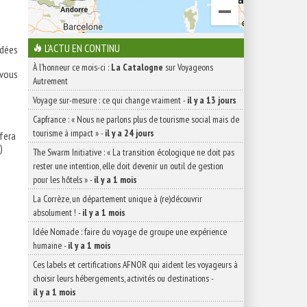
L'ACTU EN CONTINU
idées
À l'honneur ce mois-ci :
La Catalogne
sur Voyageons
vous
Autrement
Voyage sur-mesure : ce qui change vraiment
-
il y a 13 jours
Capfrance : « Nous ne parlons plus de tourisme social mais de
tourisme à impact »
-
il y a 24 jours
 fera
)
The Swarm Initiative : « La transition écologique ne doit pas
rester une intention, elle doit devenir un outil de gestion
pour les hôtels »
-
il y a 1 mois
La Corrèze, un département unique à (re)découvrir
absolument !
-
il y a 1 mois
Idée Nomade : faire du voyage de groupe une expérience
humaine
-
il y a 1 mois
Ces labels et certifications AFNOR qui aident les voyageurs à
choisir leurs hébergements, activités ou destinations
-
il y a 1 mois