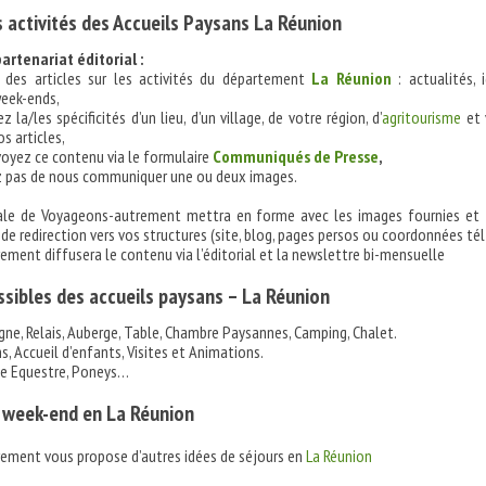
es activités des Accueils Paysans La Réunion
artenariat éditorial :
 des articles sur les activités du département
La Réunion
: actualités, 
week-ends,
 la/les spécificités d’un lieu, d’un village, de votre région, d’
agritourisme
et 
s articles,
oyez ce contenu via le formulaire
Communiqués de Presse
,
ez pas de nous communiquer une ou deux images.
riale de Voyageons-autrement mettra en forme avec les images fournies et
s de redirection vers vos structures (site, blog, pages persos ou coordonnées tél
ment diffusera le contenu via l’éditorial et la newslettre bi-mensuelle
ssibles des accueils paysans – La Réunion
gne, Relais, Auberge, Table, Chambre Paysannes, Camping, Chalet.
, Accueil d’enfants, Visites et Animations.
me Equestre, Poneys…
 week-end en La Réunion
ement vous propose d’autres idées de séjours en
La Réunion