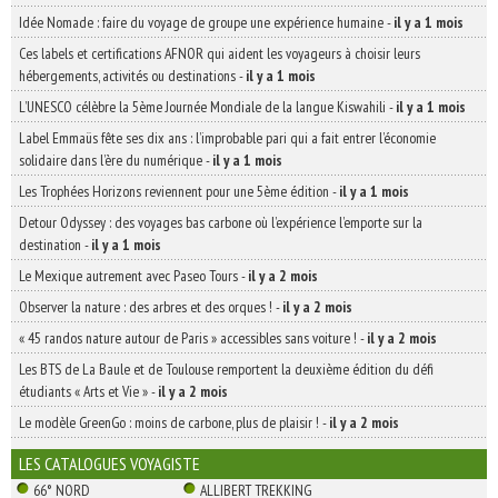
Idée Nomade : faire du voyage de groupe une expérience humaine
-
il y a 1 mois
Ces labels et certifications AFNOR qui aident les voyageurs à choisir leurs
hébergements, activités ou destinations
-
il y a 1 mois
L’UNESCO célèbre la 5ème Journée Mondiale de la langue Kiswahili
-
il y a 1 mois
Label Emmaüs fête ses dix ans : l’improbable pari qui a fait entrer l’économie
solidaire dans l’ère du numérique
-
il y a 1 mois
Les Trophées Horizons reviennent pour une 5ème édition
-
il y a 1 mois
Detour Odyssey : des voyages bas carbone où l’expérience l’emporte sur la
destination
-
il y a 1 mois
Le Mexique autrement avec Paseo Tours
-
il y a 2 mois
Observer la nature : des arbres et des orques !
-
il y a 2 mois
« 45 randos nature autour de Paris » accessibles sans voiture !
-
il y a 2 mois
Les BTS de La Baule et de Toulouse remportent la deuxième édition du défi
étudiants « Arts et Vie »
-
il y a 2 mois
Le modèle GreenGo : moins de carbone, plus de plaisir !
-
il y a 2 mois
LES CATALOGUES VOYAGISTE
66° NORD
ALLIBERT TREKKING