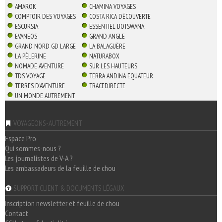
AMAROK
CHAMINA VOYAGES
COMPTOIR DES VOYAGES
COSTA RICA DÉCOUVERTE
ESCURSIA
ESSENTIEL BOTSWANA
EVANEOS
GRAND ANGLE
GRAND NORD GD LARGE
LA BALAGUÈRE
LA PÈLERINE
NATURABOX
NOMADE AVENTURE
SUR LES HAUTEURS
TDS VOYAGE
TERRA ANDINA EQUATEUR
TERRES D'AVENTURE
TRACEDIRECTE
UN MONDE AUTREMENT
VOYAGEONS-AUTREMENT
Espace Pro
Qui sommes-nous ?
Les journalistes de V-A ?
Les ambassadeurs de la feuille de chou
SUPPORT CLIENT & DOCUMENTS LÉGAUX
Inscription newsletter et feuille de chou
Contact