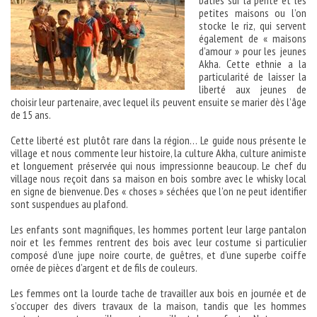
bâties sur la pente et les
petites maisons ou l’on
stocke le riz, qui servent
également de « maisons
d’amour » pour les jeunes
Akha. Cette ethnie a la
particularité de laisser la
liberté aux jeunes de
choisir leur partenaire, avec lequel ils peuvent ensuite se marier dès l’âge
de 15 ans.
Cette liberté est plutôt rare dans la région… Le guide nous présente le
village et nous commente leur histoire, la culture Akha, culture animiste
et longuement préservée qui nous impressionne beaucoup. Le chef du
village nous reçoit dans sa maison en bois sombre avec le whisky local
en signe de bienvenue. Des « choses » séchées que l’on ne peut identifier
sont suspendues au plafond.
Les enfants sont magnifiques, les hommes portent leur large pantalon
noir et les femmes rentrent des bois avec leur costume si particulier
composé d’une jupe noire courte, de guêtres, et d’une superbe coiffe
ornée de pièces d’argent et de fils de couleurs.
Les femmes ont la lourde tache de travailler aux bois en journée et de
s’occuper des divers travaux de la maison, tandis que les hommes