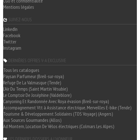
CGU et confidentialité
Mentions légales
SUIVEZ-NOUS
LinkedIn
Facebook
Twitter
Instagram
DERNIÈRES OFFRES V-A EXCLUSIVE
Tous les catalogues
Paysan Parfumeur (Breil-sur-roya)
Refuge De La Valmasque (Tende)
L'Air Du Temps (Saint Martin Vésubie)
Le Comptoir De Joséphine (Valdeblore)
Canyoning Et Randonnée Avec Roya évasion (Breil-sur-roya)
Accompagnement Vtt à Assistance électrique, Merveilles E-bike (Tende)
Tourisme & Développement Solidaires (TDS Voyage) (Angers)
Aux Sources Gourmandes (Allos)
Ad Montem, Location De Vélos électriques (Colmars Les Alpes)
LES DERNIERS DOSSIERS A L'HONNEUR