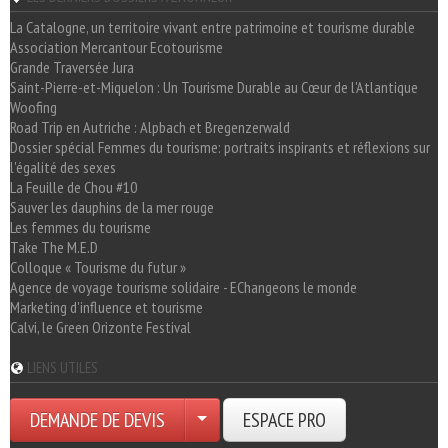
La Catalogne, un territoire vivant entre patrimoine et tourisme durable
Association Mercantour Ecotourisme
Grande Traversée Jura
Saint-Pierre-et-Miquelon : Un Tourisme Durable au Cœur de l'Atlantique
Woofing
Road Trip en Autriche : Alpbach et Bregenzerwald
Dossier spécial Femmes du tourisme: portraits inspirants et réflexions sur
l'égalité des sexes
La Feuille de Chou #10
Sauver les dauphins de la mer rouge
Les femmes du tourisme
Take The M.E.D
Colloque « Tourisme du futur »
Agence de voyage tourisme solidaire - EChangeons le monde
Marketing d'influence et tourisme
Calvi, le Green Orizonte Festival
LIENS UTILES
DEMANDE DE DEVIS
ESPACE PRO