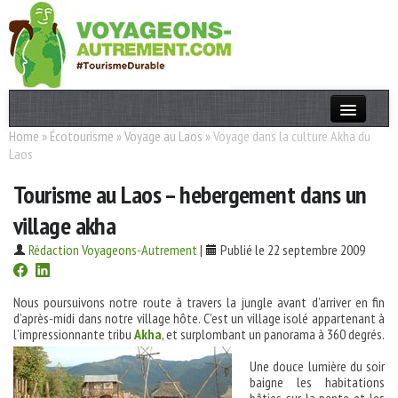
Home
»
Écotourisme
»
Voyage au Laos
»
Voyage dans la culture Akha du
Actualités
Laos
T. Responsable
Tourisme au Laos – hebergement dans un
Destinations
village akha
Acteurs
Rédaction Voyageons-Autrement
|
Publié le 22 septembre 2009
Thèmes
Nous poursuivons notre route à travers la jungle avant d’arriver en fin
d’après-midi dans notre village hôte. C’est un village isolé appartenant à
OK
l’impressionnante tribu
Akha
, et surplombant un panorama à 360 degrés.
Une douce lumière du soir
baigne les habitations