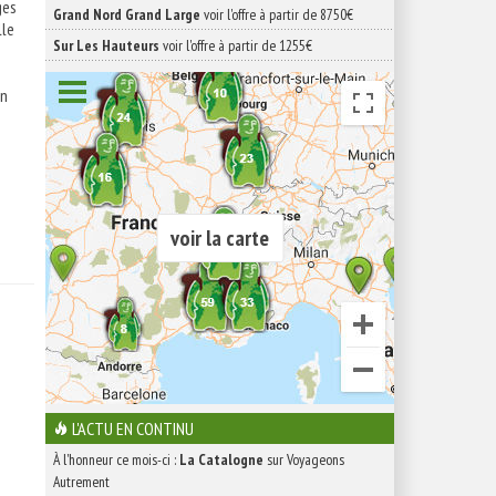
ges
Grand Nord Grand Large
voir l'offre à partir de 8750€
lle
Sur Les Hauteurs
voir l'offre à partir de 1255€
en
voir la carte
L'ACTU EN CONTINU
À l'honneur ce mois-ci :
La Catalogne
sur Voyageons
Autrement