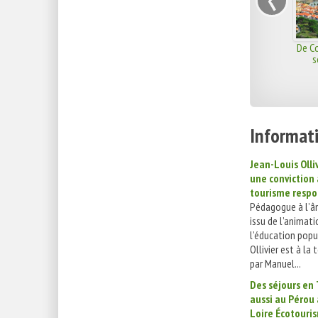
De Co
s
Informati
Jean-Louis Olliv
une conviction 
tourisme respo
Pédagogue à l’â
issu de l’animati
l’éducation popul
Ollivier est à la 
par Manuel...
Des séjours en
aussi au Pérou 
Loire Écotouris