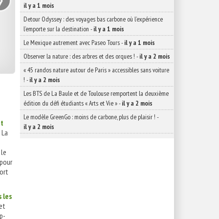
il y a 1 mois
Detour Odyssey : des voyages bas carbone où l’expérience
l’emporte sur la destination
-
il y a 1 mois
Le Mexique autrement avec Paseo Tours
-
il y a 1 mois
Observer la nature : des arbres et des orques !
-
il y a 2 mois
« 45 randos nature autour de Paris » accessibles sans voiture
!
-
il y a 2 mois
Les BTS de La Baule et de Toulouse remportent la deuxième
édition du défi étudiants « Arts et Vie »
-
il y a 2 mois
Le modèle GreenGo : moins de carbone, plus de plaisir !
-
t
il y a 2 mois
La
 le
 pour
ort
 les
et
p-