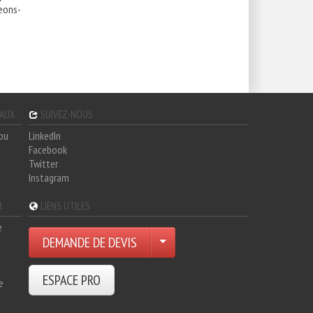
geons-
GAUX
SUIVEZ-NOUS
hou
LinkedIn
Facebook
Twitter
Instagram
R
LIENS UTILES
e
DEMANDE DE DEVIS
ESPACE PRO
e