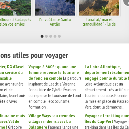
llioure à Cadaqués
L'envoûtante Santo
Tarrafal, " mar et
elon vos envies
Antão
tranquilidad " - Île de
Santo Antão
ons utiles pour voyager
ier, DG d'Arvel,
Voyage à 360° : quand une
La Loire Atlantique,
au service du
femme repense le tourisme
département résolumen
nsable
de fond en comble
Le parcours
engagé pour le durable !
me aventurière
inspirant de Laetitia Varenne,
Loire-Atlantique est un
on et de
fondatrice de Cybèle Évasion,
département très actif sur
aire, Jean-Louis
qui repense le tourisme de fond
tourisme durable. Pionnier
tête d’Arvel ~
en comble : écotourisme,
la mise en place du Passep
formation...
Vert, dont la démarche...
 Touraine mais
Village Ways : au cœur des
Voyages et trekking dans
avec Val de
villages indiens avec La
îles du Cap-Vert
Voyages 
me !
Grégoire
Balaguère
l’agence lance une
trekking dans les îles du Ca