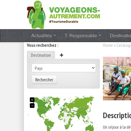
Actualités
T. Responsable
Destinati
Vous recherchez :
Home
»
Catalog
Destination
Rechercher
+
−
Descripti
Un séjour à la d