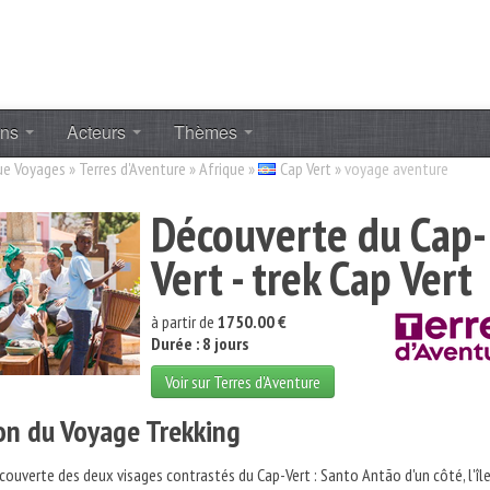
ons
Acteurs
Thèmes
ue Voyages
»
Terres d'Aventure
»
Afrique
»
Cap Vert
»
voyage aventure
Découverte du Cap-
Vert - trek Cap Vert
à partir de
1750.00 €
Durée : 8 jours
Voir sur Terres d'Aventure
on du Voyage Trekking
écouverte des deux visages contrastés du Cap-Vert : Santo Antão d'un côté, l'îl