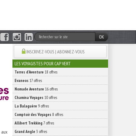
OK
INSCRIVEZ-VOUS | ABONNEZ-VOUS
LES VOYAGISTES POUR CAP VERT
Terres d'Aventure
18 offres
Evaneos
17 offres
Nomade Aventure
16 offres
Chamina Voyages
10 offres
La Balaguère
9 offres
Comptoir des Voyages
8 offres
Allibert Trekking
7 offres
e aux
Grand Angle
3 offres