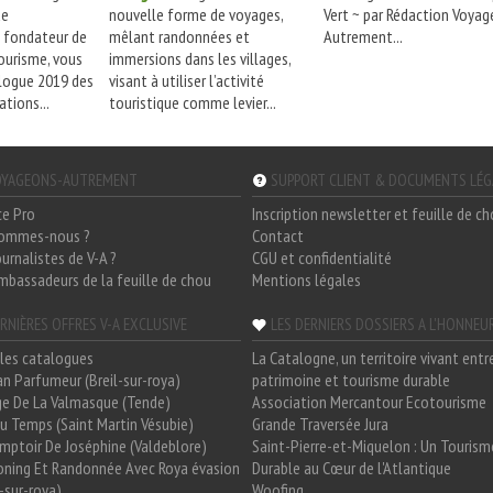
de
nouvelle forme de voyages,
Vert ~ par Rédaction Voya
t fondateur de
mêlant randonnées et
Autrement...
tourisme, vous
immersions dans les villages,
alogue 2019 des
visant à utiliser l’activité
tions...
touristique comme levier...
YAGEONS-AUTREMENT
SUPPORT CLIENT & DOCUMENTS LÉ
ce Pro
Inscription newsletter et feuille de c
sommes-nous ?
Contact
ournalistes de V-A ?
CGU et confidentialité
mbassadeurs de la feuille de chou
Mentions légales
RNIÈRES OFFRES V-A EXCLUSIVE
LES DERNIERS DOSSIERS A L'HONNEU
les catalogues
La Catalogne, un territoire vivant entr
n Parfumeur (Breil-sur-roya)
patrimoine et tourisme durable
e De La Valmasque (Tende)
Association Mercantour Ecotourisme
 Du Temps (Saint Martin Vésubie)
Grande Traversée Jura
mptoir De Joséphine (Valdeblore)
Saint-Pierre-et-Miquelon : Un Tourism
oning Et Randonnée Avec Roya évasion
Durable au Cœur de l'Atlantique
l-sur-roya)
Woofing