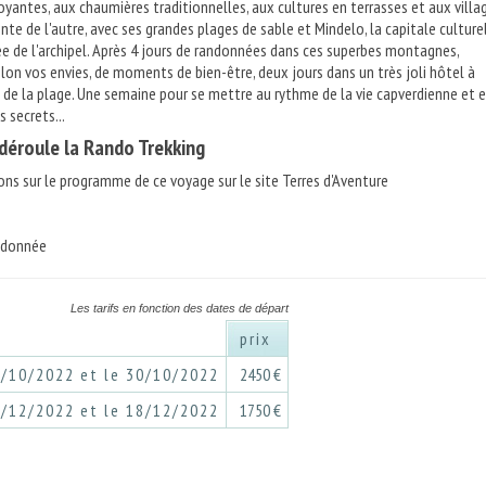
antes, aux chaumières traditionnelles, aux cultures en terrasses et aux villa
nte de l'autre, avec ses grandes plages de sable et Mindelo, la capitale culture
e de l'archipel. Après 4 jours de randonnées dans ces superbes montagnes,
on vos envies, de moments de bien-être, deux jours dans un très joli hôtel à
 de la plage. Une semaine pour se mettre au rythme de la vie capverdienne et 
s secrets...
éroule la Rando Trekking
ons sur le programme de ce voyage sur le site Terres d'Aventure
ndonnée
Les tarifs en fonction des dates de départ
prix
3/10/2022 et le 30/10/2022
2450 €
1/12/2022 et le 18/12/2022
1750 €