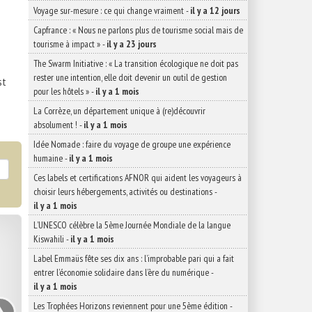
Voyage sur-mesure : ce qui change vraiment
-
il y a 12 jours
Capfrance : « Nous ne parlons plus de tourisme social mais de
tourisme à impact »
-
il y a 23 jours
The Swarm Initiative : « La transition écologique ne doit pas
rester une intention, elle doit devenir un outil de gestion
st
pour les hôtels »
-
il y a 1 mois
La Corrèze, un département unique à (re)découvrir
absolument !
-
il y a 1 mois
Idée Nomade : faire du voyage de groupe une expérience
humaine
-
il y a 1 mois
Ces labels et certifications AFNOR qui aident les voyageurs à
choisir leurs hébergements, activités ou destinations
-
il y a 1 mois
L’UNESCO célèbre la 5ème Journée Mondiale de la langue
Kiswahili
-
il y a 1 mois
Label Emmaüs fête ses dix ans : l’improbable pari qui a fait
entrer l’économie solidaire dans l’ère du numérique
-
il y a 1 mois
›
Les Trophées Horizons reviennent pour une 5ème édition
-