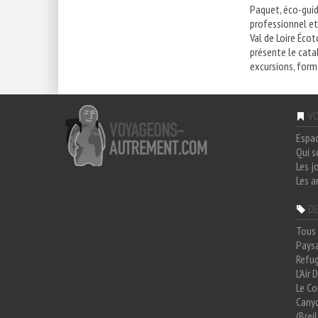
Paquet, éco-gui
professionnel e
Val de Loire Éco
présente le cat
excursions, forma
VO
Espa
Qui 
Les j
Les a
DE
Tous 
Paysa
Refug
L'Air
Le Co
Cany
(Brei