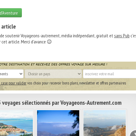
 d'Aventure
 article
 de soutenir Voyageons-autrement, média indépendant, gratuit et
sans Pub
c'e
 cet article. Merci d'avance 😉
 case pour valider
vos choix pour recevoir bons plans, newsletter et offres partenaires
 voyages sélectionnés par Voyageons-Autrement.com