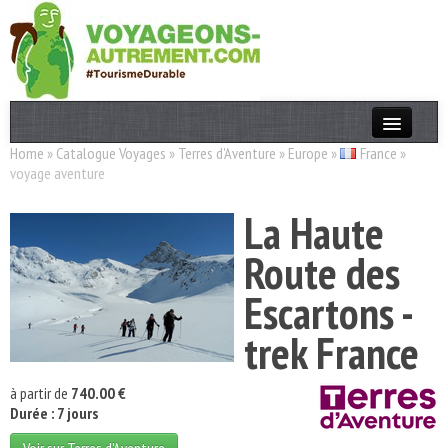
Home
»
Catalogue Voyages
»
Terres d'Aventure
»
Europe
»
France
»
Actualités
voyage aventure
T. Responsable
La Haute
Destinations
Route des
Acteurs
Escartons -
Thèmes
trek France
OK
à partir de
740.00 €
Durée : 7 jours