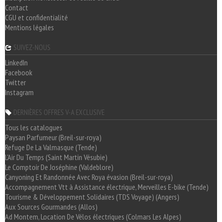
Contact
CGU et confidentialité
Mentions légales
SUIVEZ-NOUS
LinkedIn
Facebook
Twitter
Instagram
DERNIÈRES OFFRES V-A EXCLUSIVE
Tous les catalogues
Paysan Parfumeur (Breil-sur-roya)
Refuge De La Valmasque (Tende)
L'Air Du Temps (Saint Martin Vésubie)
Le Comptoir De Joséphine (Valdeblore)
Canyoning Et Randonnée Avec Roya évasion (Breil-sur-roya)
Accompagnement Vtt à Assistance électrique, Merveilles E-bike (Tende)
Tourisme & Développement Solidaires (TDS Voyage) (Angers)
Aux Sources Gourmandes (Allos)
Ad Montem, Location De Vélos électriques (Colmars Les Alpes)