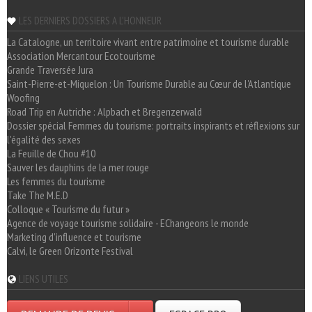
LES DERNIERS DOSSIERS A L'HONNEUR
La Catalogne, un territoire vivant entre patrimoine et tourisme durable
Association Mercantour Ecotourisme
Grande Traversée Jura
Saint-Pierre-et-Miquelon : Un Tourisme Durable au Cœur de l'Atlantique
Woofing
Road Trip en Autriche : Alpbach et Bregenzerwald
Dossier spécial Femmes du tourisme: portraits inspirants et réflexions sur
l'égalité des sexes
La Feuille de Chou #10
Sauver les dauphins de la mer rouge
Les femmes du tourisme
Take The M.E.D
Colloque « Tourisme du futur »
Agence de voyage tourisme solidaire - EChangeons le monde
Marketing d'influence et tourisme
Calvi, le Green Orizonte Festival
LIENS UTILES