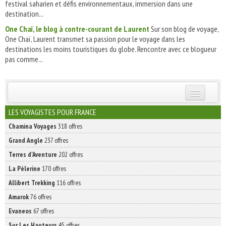
festival saharien et défis environnementaux, immersion dans une
destination...
One Chaï, le blog à contre-courant de Laurent
Sur son blog de voyage,
One Chaï, Laurent transmet sa passion pour le voyage dans les
destinations les moins touristiques du globe. Rencontre avec ce blogueur
pas comme...
INSCRIVEZ-VOUS | ABONNEZ-VOUS
LES VOYAGISTES POUR FRANCE
Chamina Voyages
318 offres
Grand Angle
237 offres
Terres d'Aventure
202 offres
La Pèlerine
170 offres
Allibert Trekking
116 offres
Amarok
76 offres
Evaneos
67 offres
Sur Les Hauteurs
45 offres