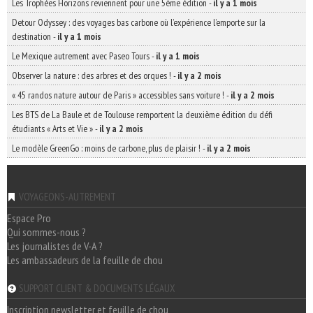
Les Trophées Horizons reviennent pour une 5ème édition
-
il y a 1 mois
Detour Odyssey : des voyages bas carbone où l’expérience l’emporte sur la
destination
-
il y a 1 mois
Le Mexique autrement avec Paseo Tours
-
il y a 1 mois
Observer la nature : des arbres et des orques !
-
il y a 2 mois
« 45 randos nature autour de Paris » accessibles sans voiture !
-
il y a 2 mois
Les BTS de La Baule et de Toulouse remportent la deuxième édition du défi
étudiants « Arts et Vie »
-
il y a 2 mois
Le modèle GreenGo : moins de carbone, plus de plaisir !
-
il y a 2 mois
VOYAGEONS-AUTREMENT
Espace Pro
Qui sommes-nous ?
Les journalistes de V-A ?
Les ambassadeurs de la feuille de chou
SUPPORT CLIENT & DOCUMENTS LÉGAUX
Inscription newsletter et feuille de chou