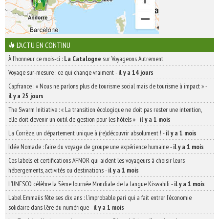
L'ACTU EN CONTINU
À l'honneur ce mois-ci :
La Catalogne
sur Voyageons Autrement
Voyage sur-mesure : ce qui change vraiment
-
il y a 14 jours
Capfrance : « Nous ne parlons plus de tourisme social mais de tourisme à impact »
-
il y a 25 jours
The Swarm Initiative : « La transition écologique ne doit pas rester une intention,
elle doit devenir un outil de gestion pour les hôtels »
-
il y a 1 mois
La Corrèze, un département unique à (re)découvrir absolument !
-
il y a 1 mois
Idée Nomade : faire du voyage de groupe une expérience humaine
-
il y a 1 mois
Ces labels et certifications AFNOR qui aident les voyageurs à choisir leurs
hébergements, activités ou destinations
-
il y a 1 mois
L’UNESCO célèbre la 5ème Journée Mondiale de la langue Kiswahili
-
il y a 1 mois
Label Emmaüs fête ses dix ans : l’improbable pari qui a fait entrer l’économie
solidaire dans l’ère du numérique
-
il y a 1 mois