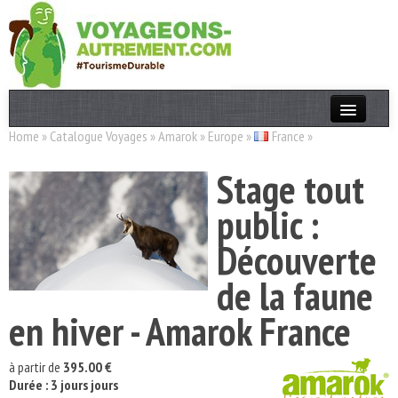
Home
»
Catalogue Voyages
»
Amarok
»
Europe
»
France
»
Actualités
Stage tout
T. Responsable
public :
Destinations
Découverte
Acteurs
de la faune
Thèmes
en hiver - Amarok France
OK
à partir de
395.00 €
Durée : 3 jours jours