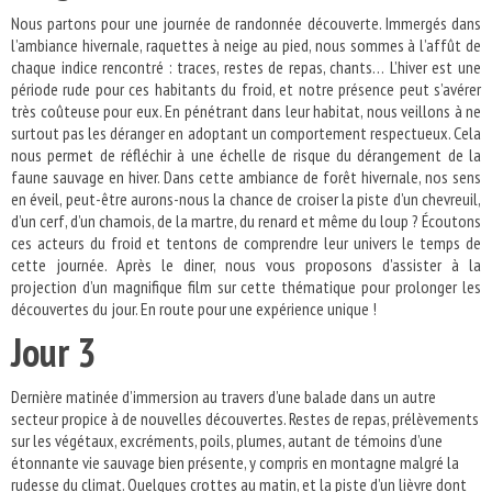
Nous partons pour une journée de randonnée découverte. Immergés dans
l’ambiance hivernale, raquettes à neige au pied, nous sommes à l’affût de
chaque indice rencontré : traces, restes de repas, chants… L’hiver est une
période rude pour ces habitants du froid, et notre présence peut s’avérer
très coûteuse pour eux. En pénétrant dans leur habitat, nous veillons à ne
surtout pas les déranger en adoptant un comportement respectueux. Cela
nous permet de réfléchir à une échelle de risque du dérangement de la
faune sauvage en hiver. Dans cette ambiance de forêt hivernale, nos sens
en éveil, peut-être aurons-nous la chance de croiser la piste d’un chevreuil,
d’un cerf, d’un chamois, de la martre, du renard et même du loup ? Écoutons
ces acteurs du froid et tentons de comprendre leur univers le temps de
cette journée. Après le diner, nous vous proposons d’assister à la
projection d’un magnifique film sur cette thématique pour prolonger les
découvertes du jour. En route pour une expérience unique !
Jour 3
Dernière matinée d’immersion au travers d’une balade dans un autre
secteur propice à de nouvelles découvertes. Restes de repas, prélèvements
sur les végétaux, excréments, poils, plumes, autant de témoins d’une
étonnante vie sauvage bien présente, y compris en montagne malgré la
rudesse du climat. Quelques crottes au matin, et la piste d’un lièvre dont