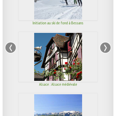
Initiation au ski de fond à Bessans
‹
›
Alsace : Alsace médiévale