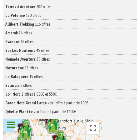
Terres d'Aventure
202 offres
La Pèlerine
170 offres
Allibert Trekking
116 offres
Amarok
76 offres
Evaneos
67 offres
Sur Les Hauteurs
45 offres
Nomade Aventure
39 offres
Naturabox
15 offres
La Balaguère
15 offres
Escursia
6 offres
66° Nord
2 offres à 500€ et 550€
Grand Nord Grand Large
voir l'offre à partir de 700€
Cybelle Planète
voir l'offre à partir de 1400€