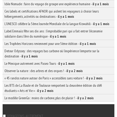
Idée Nomade : faire du voyage de groupe une expérience humaine
-
il y a 1 mois
Ces labels et certifications AFNOR qui aident les voyageurs à choisir leurs
hébergements, activités ou destinations
-
il y a 1 mois
L’UNESCO célèbre la 5ème Journée Mondiale de la langue Kiswahili
-
il y a 1 mois
Label Emmaüs fête ses dix ans : l’improbable pari qui a fait entrer l’économie
solidaire dans l’ère du numérique
-
il y a 1 mois
Les Trophées Horizons reviennent pour une 5ème édition
-
il y a 1 mois
Detour Odyssey : des voyages bas carbone où l’expérience l’emporte sur la
destination
-
il y a 1 mois
Le Mexique autrement avec Paseo Tours
-
il y a 1 mois
Observer la nature : des arbres et des orques !
-
il y a 2 mois
« 45 randos nature autour de Paris » accessibles sans voiture !
-
il y a 2 mois
Les BTS de La Baule et de Toulouse remportent la deuxième édition du défi
étudiants « Arts et Vie »
-
il y a 2 mois
Le modèle GreenGo : moins de carbone, plus de plaisir !
-
il y a 2 mois
VOYAGEONS-AUTREMENT