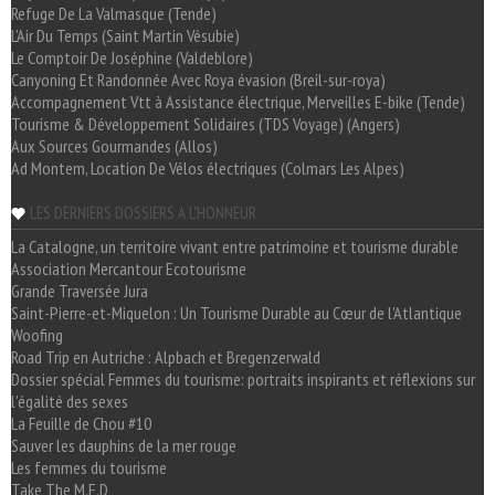
Refuge De La Valmasque (Tende)
L'Air Du Temps (Saint Martin Vésubie)
Le Comptoir De Joséphine (Valdeblore)
Canyoning Et Randonnée Avec Roya évasion (Breil-sur-roya)
Accompagnement Vtt à Assistance électrique, Merveilles E-bike (Tende)
Tourisme & Développement Solidaires (TDS Voyage) (Angers)
Aux Sources Gourmandes (Allos)
Ad Montem, Location De Vélos électriques (Colmars Les Alpes)
LES DERNIERS DOSSIERS A L'HONNEUR
La Catalogne, un territoire vivant entre patrimoine et tourisme durable
Association Mercantour Ecotourisme
Grande Traversée Jura
Saint-Pierre-et-Miquelon : Un Tourisme Durable au Cœur de l'Atlantique
Woofing
Road Trip en Autriche : Alpbach et Bregenzerwald
Dossier spécial Femmes du tourisme: portraits inspirants et réflexions sur
l'égalité des sexes
La Feuille de Chou #10
Sauver les dauphins de la mer rouge
Les femmes du tourisme
Take The M.E.D