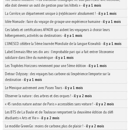
elle doit devenir un outil de gestion pour les hôtels »
-
il y a 1 mois
La Corrèze, un département unique à (re)découvrir absolument !
-
il y a 1 mois
Idée Nomade : faire du voyage de groupe une expérience humaine
-
il y a 1 mois
Ces labels et certifications AFNOR qui aident les voyageurs à choisir leurs
hébergements, activités ou destinations
-
il y a 1 mois
L’UNESCO célèbre la 5ème Journée Mondiale de la langue Kiswahili
-
il y a 1 mois
Label Emmaüs fête ses dix ans : l’improbable pari qui a fait entrer l’économie
solidaire dans l’ère du numérique
-
il y a 1 mois
Les Trophées Horizons reviennent pour une 5ème édition
-
il y a 1 mois
Detour Odyssey : des voyages bas carbone où l’expérience l’emporte sur la
destination
-
il y a 1 mois
Le Mexique autrement avec Paseo Tours
-
il y a 1 mois
Observer la nature : des arbres et des orques !
-
il y a 2 mois
« 45 randos nature autour de Paris » accessibles sans voiture !
-
il y a 2 mois
Les BTS de La Baule et de Toulouse remportent la deuxième édition du défi
étudiants « Arts et Vie »
-
il y a 2 mois
Le modèle GreenGo : moins de carbone, plus de plaisir !
-
il y a 2 mois