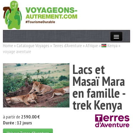
Home
»
Catalogue Voyages
»
Terres d'Aventure
»
Afrique
»
Kenya
»
Actualités
voyage aventure
T. Responsable
Lacs et
Destinations
Masaï Mara
Acteurs
en famille -
Thèmes
trek Kenya
OK
à partir de
2590.00 €
Durée : 12 jours