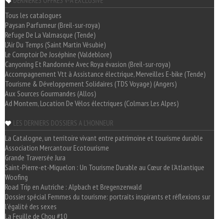
DERNIÈRES OFFRES V-A EXCLUSIVE
Tous les catalogues
Paysan Parfumeur (Breil-sur-roya)
Refuge De La Valmasque (Tende)
L'Air Du Temps (Saint Martin Vésubie)
Le Comptoir De Joséphine (Valdeblore)
Canyoning Et Randonnée Avec Roya évasion (Breil-sur-roya)
Accompagnement Vtt à Assistance électrique, Merveilles E-bike (Tende)
Tourisme & Développement Solidaires (TDS Voyage) (Angers)
Aux Sources Gourmandes (Allos)
Ad Montem, Location De Vélos électriques (Colmars Les Alpes)
LES DERNIERS DOSSIERS A L'HONNEUR
La Catalogne, un territoire vivant entre patrimoine et tourisme durable
Association Mercantour Ecotourisme
Grande Traversée Jura
Saint-Pierre-et-Miquelon : Un Tourisme Durable au Cœur de l'Atlantique
Woofing
Road Trip en Autriche : Alpbach et Bregenzerwald
Dossier spécial Femmes du tourisme: portraits inspirants et réflexions sur
l'égalité des sexes
La Feuille de Chou #10