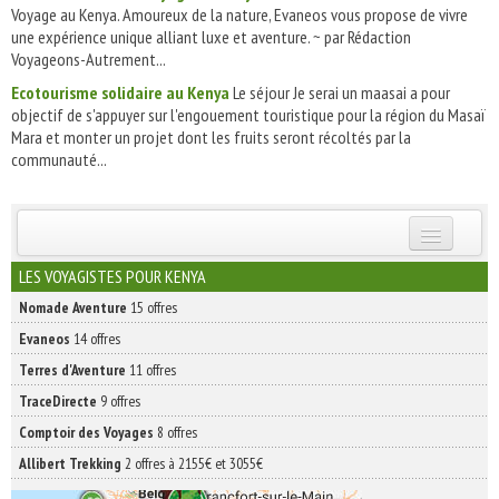
Voyage au Kenya. Amoureux de la nature, Evaneos vous propose de vivre
une expérience unique alliant luxe et aventure. ~ par Rédaction
Voyageons-Autrement...
Ecotourisme solidaire au Kenya
Le séjour Je serai un maasai a pour
objectif de s'appuyer sur l'engouement touristique pour la région du Masaï
Mara et monter un projet dont les fruits seront récoltés par la
communauté...
INSCRIVEZ-VOUS | ABONNEZ-VOUS
LES VOYAGISTES POUR KENYA
Nomade Aventure
15 offres
Evaneos
14 offres
Terres d'Aventure
11 offres
TraceDirecte
9 offres
Comptoir des Voyages
8 offres
Allibert Trekking
2 offres à 2155€ et 3055€