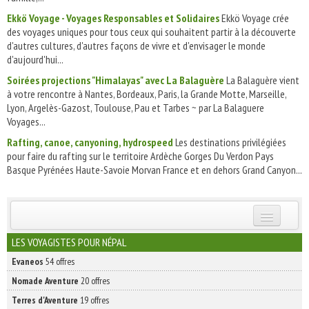
Ekkö Voyage - Voyages Responsables et Solidaires
Ekkö Voyage crée
des voyages uniques pour tous ceux qui souhaitent partir à la découverte
d'autres cultures, d'autres façons de vivre et d'envisager le monde
d'aujourd'hui...
Soirées projections "Himalayas" avec La Balaguère
La Balaguère vient
à votre rencontre à Nantes, Bordeaux, Paris, la Grande Motte, Marseille,
Lyon, Argelès-Gazost, Toulouse, Pau et Tarbes ~ par La Balaguere
Voyages...
Rafting, canoe, canyoning, hydrospeed
Les destinations privilégiées
pour faire du rafting sur le territoire Ardèche Gorges Du Verdon Pays
Basque Pyrénées Haute-Savoie Morvan France et en dehors Grand Canyon...
INSCRIVEZ-VOUS | ABONNEZ-VOUS
LES VOYAGISTES POUR NÉPAL
Evaneos
54 offres
Nomade Aventure
20 offres
Terres d'Aventure
19 offres