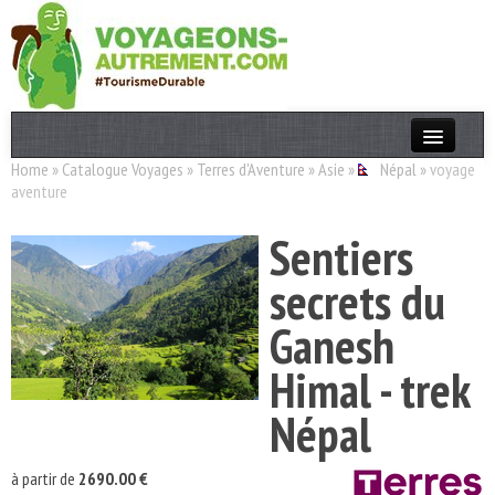
Home
»
Catalogue Voyages
»
Terres d'Aventure
»
Asie
»
Népal
»
voyage
Actualités
aventure
T. Responsable
Sentiers
Destinations
secrets du
Acteurs
Ganesh
Thèmes
Himal - trek
OK
Népal
à partir de
2690.00 €