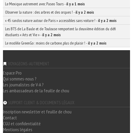
Le Mexique autrement avec Paseo Tours
-
il y a 1 mois
Observer la nature : des arbres et des orques !
-
il y a 2 mois
« 45 randos nature autour de Paris » accessibles sans voiture !
-
il y a 2 mois
Les BTS de La Baule et de Toulouse remportent la deuxième édition du défi
étudiants « Arts et Vie »
-
il y a 2 mois
Le modèle GreenGo : moins de carbone, plus de plaisir !
-
il y a 2 mois
VOYAGEONS-AUTREMENT
Espace Pro
Qui sommes-nous ?
Les journalistes de V-A ?
Les ambassadeurs de la feuille de chou
SUPPORT CLIENT & DOCUMENTS LÉGAUX
Inscription newsletter et feuille de chou
Contact
CGU et confidentialité
Mentions légales