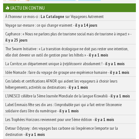
L'ACTU EN CONTINU
À l'honneur ce mois-ci :
La Catalogne
sur Voyageons Autrement
Voyage sur-mesure : ce qui change vraiment
-
il y a 14 jours
Capfrance : « Nous ne parlons plus de tourisme social mais de tourisme à impact »
-
il y a 25 jours
The Swarm Initiative : « La transition écologique ne doit pas rester une intention,
elle doit devenir un outil de gestion pour les hôtels »
-
il y a 1 mois
La Corrèze, un département unique à (re)découvrir absolument !
-
il y a 1 mois
Idée Nomade : faire du voyage de groupe une expérience humaine
-
il y a 1 mois
Ces labels et certifications AFNOR qui aident les voyageurs à choisir leurs
hébergements, activités ou destinations
-
il y a 1 mois
L’UNESCO célèbre la 5ème Journée Mondiale de la langue Kiswahili
-
il y a 1 mois
Label Emmaüs fête ses dix ans : l’improbable pari qui a fait entrer l’économie
solidaire dans l’ère du numérique
-
il y a 1 mois
Les Trophées Horizons reviennent pour une 5ème édition
-
il y a 1 mois
Detour Odyssey : des voyages bas carbone où l’expérience l’emporte sur la
destination
-
il y a 1 mois