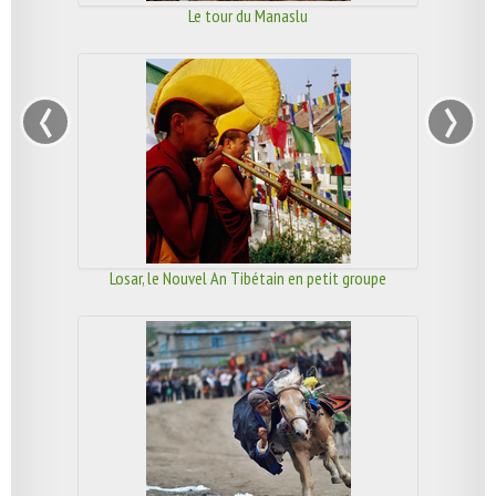
Le tour du Manaslu
‹
›
Losar, le Nouvel An Tibétain en petit groupe