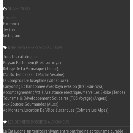
SUIVEZ-NOUS
LinkedIn
Facebook
Twitter
Instagram
DERNIÈRES OFFRES V-A EXCLUSIVE
Tous les catalogues
Paysan Parfumeur (Breil-sur-roya)
Refuge De La Valmasque (Tende)
L'Air Du Temps (Saint Martin Vésubie)
Le Comptoir De Joséphine (Valdeblore)
Canyoning Et Randonnée Avec Roya évasion (Breil-sur-roya)
Accompagnement Vtt à Assistance électrique, Merveilles E-bike (Tende)
Tourisme & Développement Solidaires (TDS Voyage) (Angers)
Aux Sources Gourmandes (Allos)
Ad Montem, Location De Vélos électriques (Colmars Les Alpes)
LES DERNIERS DOSSIERS A L'HONNEUR
La Catalogne, un territoire vivant entre patrimoine et tourisme durable