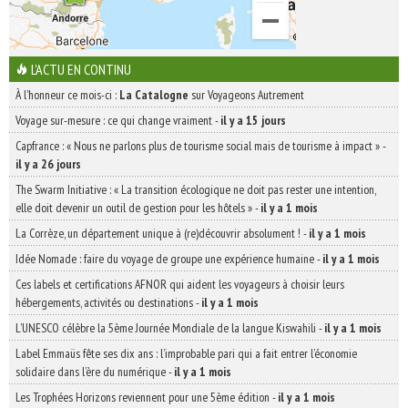
L'ACTU EN CONTINU
À l'honneur ce mois-ci :
La Catalogne
sur Voyageons Autrement
Voyage sur-mesure : ce qui change vraiment
-
il y a 15 jours
Capfrance : « Nous ne parlons plus de tourisme social mais de tourisme à impact »
-
il y a 26 jours
The Swarm Initiative : « La transition écologique ne doit pas rester une intention,
elle doit devenir un outil de gestion pour les hôtels »
-
il y a 1 mois
La Corrèze, un département unique à (re)découvrir absolument !
-
il y a 1 mois
Idée Nomade : faire du voyage de groupe une expérience humaine
-
il y a 1 mois
Ces labels et certifications AFNOR qui aident les voyageurs à choisir leurs
hébergements, activités ou destinations
-
il y a 1 mois
L’UNESCO célèbre la 5ème Journée Mondiale de la langue Kiswahili
-
il y a 1 mois
Label Emmaüs fête ses dix ans : l’improbable pari qui a fait entrer l’économie
solidaire dans l’ère du numérique
-
il y a 1 mois
Les Trophées Horizons reviennent pour une 5ème édition
-
il y a 1 mois