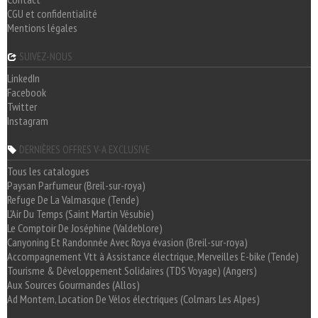
CGU et confidentialité
Mentions légales
SUIVEZ-NOUS
LinkedIn
Facebook
Twitter
Instagram
DERNIÈRES OFFRES V-A EXCLUSIVE
Tous les catalogues
Paysan Parfumeur (Breil-sur-roya)
Refuge De La Valmasque (Tende)
L'Air Du Temps (Saint Martin Vésubie)
Le Comptoir De Joséphine (Valdeblore)
Canyoning Et Randonnée Avec Roya évasion (Breil-sur-roya)
Accompagnement Vtt à Assistance électrique, Merveilles E-bike (Tende)
Tourisme & Développement Solidaires (TDS Voyage) (Angers)
Aux Sources Gourmandes (Allos)
Ad Montem, Location De Vélos électriques (Colmars Les Alpes)