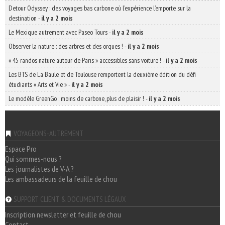
Detour Odyssey : des voyages bas carbone où l’expérience l’emporte sur la
destination
-
il y a 2 mois
Le Mexique autrement avec Paseo Tours
-
il y a 2 mois
Observer la nature : des arbres et des orques !
-
il y a 2 mois
« 45 randos nature autour de Paris » accessibles sans voiture !
-
il y a 2 mois
Les BTS de La Baule et de Toulouse remportent la deuxième édition du défi
étudiants « Arts et Vie »
-
il y a 2 mois
Le modèle GreenGo : moins de carbone, plus de plaisir !
-
il y a 2 mois
VOYAGEONS-AUTREMENT
Espace Pro
Qui sommes-nous ?
Les journalistes de V-A ?
Les ambassadeurs de la feuille de chou
SUPPORT CLIENT & DOCUMENTS LÉGAUX
Inscription newsletter et feuille de chou
Contact