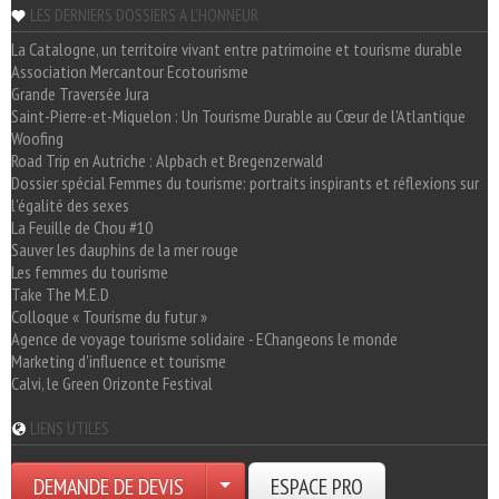
LES DERNIERS DOSSIERS A L'HONNEUR
La Catalogne, un territoire vivant entre patrimoine et tourisme durable
Association Mercantour Ecotourisme
Grande Traversée Jura
Saint-Pierre-et-Miquelon : Un Tourisme Durable au Cœur de l'Atlantique
Woofing
Road Trip en Autriche : Alpbach et Bregenzerwald
Dossier spécial Femmes du tourisme: portraits inspirants et réflexions sur
l'égalité des sexes
La Feuille de Chou #10
Sauver les dauphins de la mer rouge
Les femmes du tourisme
Take The M.E.D
Colloque « Tourisme du futur »
Agence de voyage tourisme solidaire - EChangeons le monde
Marketing d'influence et tourisme
Calvi, le Green Orizonte Festival
LIENS UTILES
DEMANDE DE DEVIS
ESPACE PRO