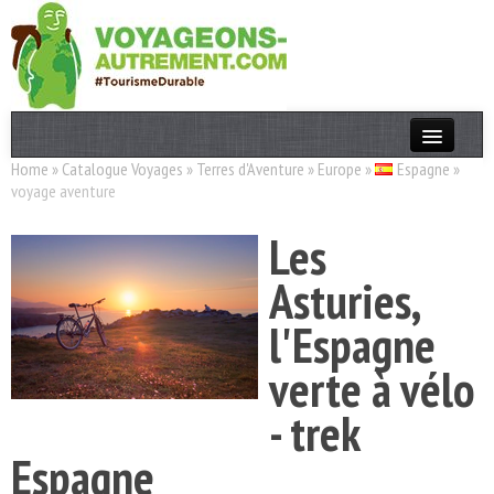
Home
»
Catalogue Voyages
»
Terres d'Aventure
»
Europe
»
Espagne
»
Actualités
voyage aventure
T. Responsable
Les
Destinations
Asturies,
Acteurs
l'Espagne
Thèmes
verte à vélo
OK
- trek
Espagne