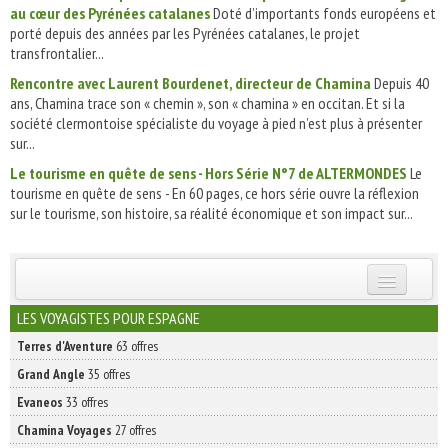
au cœur des Pyrénées catalanes
Doté d’importants fonds européens et
porté depuis des années par les Pyrénées catalanes, le projet
transfrontalier...
Rencontre avec Laurent Bourdenet, directeur de Chamina
Depuis 40
ans, Chamina trace son « chemin », son « chamina » en occitan. Et si la
société clermontoise spécialiste du voyage à pied n’est plus à présenter
sur...
Le tourisme en quête de sens - Hors Série N°7 de ALTERMONDES
Le
tourisme en quête de sens - En 60 pages, ce hors série ouvre la réflexion
sur le tourisme, son histoire, sa réalité économique et son impact sur...
INSCRIVEZ-VOUS | ABONNEZ-VOUS
LES VOYAGISTES POUR ESPAGNE
Terres d'Aventure
63 offres
Grand Angle
35 offres
Evaneos
33 offres
Chamina Voyages
27 offres