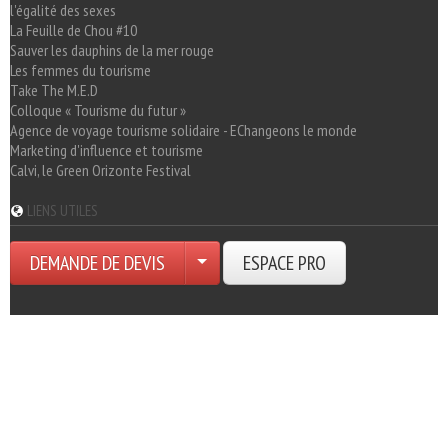
l'égalité des sexes
La Feuille de Chou #10
Sauver les dauphins de la mer rouge
Les femmes du tourisme
Take The M.E.D
Colloque « Tourisme du futur »
Agence de voyage tourisme solidaire - EChangeons le monde
Marketing d'influence et tourisme
Calvi, le Green Orizonte Festival
LIENS UTILES
DEMANDE DE DEVIS
ESPACE PRO