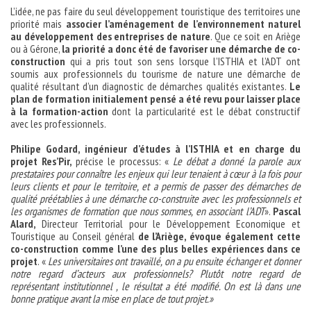
L’idée, ne pas faire du seul développement touristique des territoires une
priorité mais
associer l’aménagement de l’environnement naturel
au développement des entreprises de nature
. Que ce soit en Ariège
ou à Gérone,
la priorité a donc été de favoriser une démarche de co-
construction
qui a pris tout son sens lorsque l’ISTHIA et l’ADT ont
soumis aux professionnels du tourisme de nature une démarche de
qualité résultant d’un diagnostic de démarches qualités existantes.
Le
plan de formation initialement pensé a été revu pour laisser place
à la formation-action
dont la particularité est le débat constructif
avec les professionnels.
Philipe Godard, ingénieur d’études à l’ISTHIA et en charge du
projet Res’Pir,
précise le processus: «
Le débat a donné la parole aux
prestataires pour connaître les enjeux qui leur tenaient à cœur à la fois pour
leurs clients et pour le territoire, et a permis de passer des démarches de
qualité préétablies à une démarche co-construite avec les professionnels et
les organismes de formation que nous sommes, en associant l’ADT
».
Pascal
Alard,
Directeur Territorial pour le Développement Economique et
Touristique au Conseil général
de l’Ariège, évoque également cette
co-construction comme l’une des plus belles expériences dans ce
projet
. «
Les universitaires ont travaillé, on a pu ensuite échanger et donner
notre regard d’acteurs aux professionnels? Plutôt notre regard de
représentant institutionnel , le résultat a été modifié. On est là dans une
bonne pratique avant la mise en place de tout projet.»