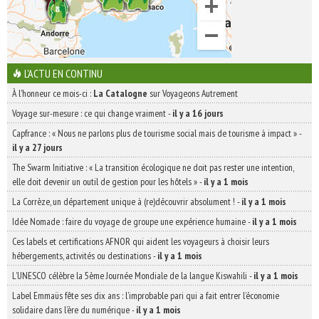
L'ACTU EN CONTINU
À l'honneur ce mois-ci :
La Catalogne
sur Voyageons Autrement
Voyage sur-mesure : ce qui change vraiment
-
il y a 16 jours
Capfrance : « Nous ne parlons plus de tourisme social mais de tourisme à impact »
-
il y a 27 jours
The Swarm Initiative : « La transition écologique ne doit pas rester une intention,
elle doit devenir un outil de gestion pour les hôtels »
-
il y a 1 mois
La Corrèze, un département unique à (re)découvrir absolument !
-
il y a 1 mois
Idée Nomade : faire du voyage de groupe une expérience humaine
-
il y a 1 mois
Ces labels et certifications AFNOR qui aident les voyageurs à choisir leurs
hébergements, activités ou destinations
-
il y a 1 mois
L’UNESCO célèbre la 5ème Journée Mondiale de la langue Kiswahili
-
il y a 1 mois
Label Emmaüs fête ses dix ans : l’improbable pari qui a fait entrer l’économie
solidaire dans l’ère du numérique
-
il y a 1 mois