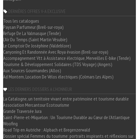
DERNIÈRES OFFRES V-A EXCLUSIVE
Tous les catalogues
Paysan Parfumeur (Breil-sur-roya)
Refuge De La Valmasque (Tende)
L'Air Du Temps (Saint Martin Vésubie)
Le Comptoir De Joséphine (Valdeblore)
Canyoning Et Randonnée Avec Roya évasion (Breil-sur-roya)
Accompagnement Vtt à Assistance électrique, Merveilles E-bike (Tende)
Tourisme & Développement Solidaires (TDS Voyage) (Angers)
Aux Sources Gourmandes (Allos)
Ad Montem, Location De Vélos électriques (Colmars Les Alpes)
LES DERNIERS DOSSIERS A L'HONNEUR
La Catalogne, un territoire vivant entre patrimoine et tourisme durable
Association Mercantour Ecotourisme
Grande Traversée Jura
Saint-Pierre-et-Miquelon : Un Tourisme Durable au Cœur de l'Atlantique
Woofing
Road Trip en Autriche : Alpbach et Bregenzerwald
Dossier spécial Femmes du tourisme: portraits inspirants et réflexions sur