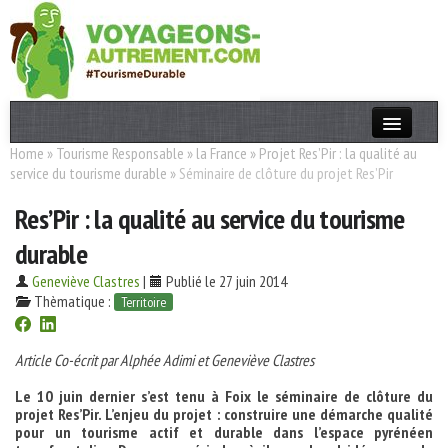
Home
»
Tourisme Responsable
»
la France
»
Projet Res’Pir : la qualité au
Actualités
service du tourisme durable
»
Séminaire de clôture du projet Res’Pir
T. Responsable
Res’Pir : la qualité au service du tourisme
Destinations
durable
Acteurs
Geneviève Clastres
|
Publié le 27 juin 2014
Thèmatique :
Territoire
Thèmes
Article Co-écrit par Alphée Adimi et Geneviève Clastres
OK
Le 10 juin dernier s’est tenu à Foix le séminaire de clôture du
projet Res’Pir. L’enjeu du projet : construire une démarche qualité
pour un tourisme actif et durable dans l’espace pyrénéen