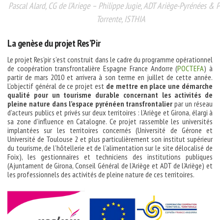
Pascal Alard, CG de l’Ariege – Philippe Jugie, ADT Ariège-Pyrénées & P
Torrente, ISTHIA
La genèse du projet Res’Pir
Le projet Res’pir s’est construit dans le cadre du programme opérationnel
de coopération transfrontalière Espagne France Andorre (
POCTEFA
) à
partir de mars 2010 et arrivera à son terme en juillet de cette année.
L’objectif général de ce projet est
de mettre en place une démarche
qualité pour un tourisme durable concernant les activités de
pleine nature dans l’espace pyrénéen transfrontalier
par un réseau
d’acteurs publics et privés sur deux territoires : l’Ariège et Girona, élargi à
sa zone d’influence en Catalogne. Ce projet rassemble les universités
implantées sur les territoires concernés (Université de Gérone et
Université de Toulouse 2 et plus particulièrement son institut supérieur
du tourisme, de l’hôtellerie et de l’alimentation sur le site délocalisé de
Foix), les gestionnaires et techniciens des institutions publiques
(Ajuntament de Girona, Conseil Général de l’Ariège et ADT de l’Ariège) et
les professionnels des activités de pleine nature de ces territoires.