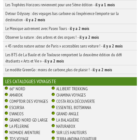
Les Trophées Horizons reviennent pour une 5ème édition
-
il y a 1 mois
Detour Odyssey : des voyages bas carbone où l’expérience l’emporte sur la
destination
-
il y a 2 mois
Le Mexique autrement avec Paseo Tours
-
il y a 2 mois
Observer la nature : des arbres et des orques !
-
il y a 2 mois
« 45 randos nature autour de Paris » accessibles sans voiture !
-
il y a 2 mois
Les BTS de La Baule et de Toulouse remportent la deuxième édition du défi
étudiants « Arts et Vie »
-
il y a 2 mois
Le modèle GreenGo : moins de carbone, plus de plaisir !
-
il y a 2 mois
LES CATALOGUES VOYAGISTE
66° NORD
ALLIBERT TREKKING
AMAROK
CHAMINA VOYAGES
COMPTOIR DES VOYAGES
COSTA RICA DÉCOUVERTE
ESCURSIA
ESSENTIEL BOTSWANA
EVANEOS
GRAND ANGLE
GRAND NORD GD LARGE
LA BALAGUÈRE
LA PÈLERINE
NATURABOX
NOMADE AVENTURE
SUR LES HAUTEURS
TDS VOYAGE
TERRA ANDINA EQUATEUR