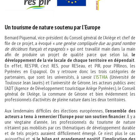
Un tourisme de nature soutenu par l’Europe
Bernard Piquemal, vice-président du Conseil général de l’Ariège et chef de
file de ce projet, a évoqué «
une genèse compliquée due au grand nombre
de décideurs français et espagnols
» qui ont travaillé main dans la main
afin de produire un projet de qualité parce que selon lui,
le
développement de la vie locale de chaque territoire en dépendait
.
En effet, RES’PIR, c’est RES, pour RESeau, et PIR, pour PIRinos, les
Pyrénées en Espagnol. On y retrouve donc les trois catégories de
partenaires, que sont les universités, à savoir l’
ISTHIA
(Université de
Toulouse Jean Jaurès) et l’université de Gérone, les acteurs publics avec
l’ADT (Agence de Développement touristique Ariège Pyrénées), le Conseil
général de l’Ariège, la commune de Gérone et bien évidemment les
professionnels d’activités de pleine nature dans les deux territoires.
Aux lendemains difficiles des élections européennes,
l’ensemble des
acteurs a tenu à remercier l’Europe pour son soutien financier
. Il y a
une vingtaine d’année, les professionnels du tourisme de nature
n’étaient pas mobilisés par ces thématiques de développement durable
et de tels projets auraient difficilement émergé. Ce n’est plus le cas
aujourd’hui et,
si le bilan est grandement positif, l’implication des