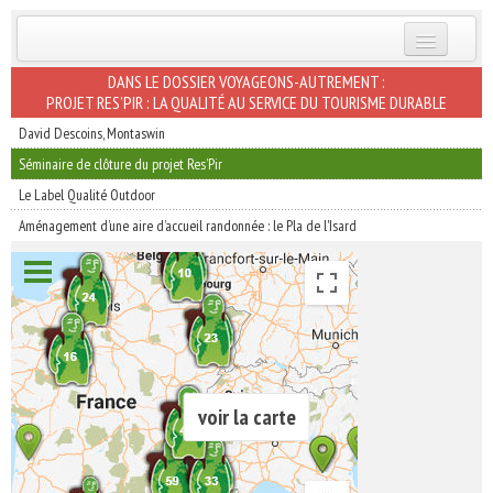
INSCRIVEZ-VOUS | ABONNEZ-VOUS
DANS LE DOSSIER VOYAGEONS-AUTREMENT :
PROJET RES’PIR : LA QUALITÉ AU SERVICE DU TOURISME DURABLE
David Descoins, Montaswin
Séminaire de clôture du projet Res’Pir
Le Label Qualité Outdoor
Aménagement d’une aire d’accueil randonnée : le Pla de l'Isard
voir la carte