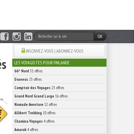
OK
INSCRIVEZ-VOUS | ABONNEZ-VOUS
és
LES VOYAGISTES POUR FINLANDE
66° Nord
31 offres
Evaneos
23 offres
Comptoir des Voyages
23 offres
Grand Nord Grand Large
16 offres
Nomade Aventure
12 offres
Allibert Trekking
10 offres
Chamina Voyages
4 offres
Amarok
4 offres