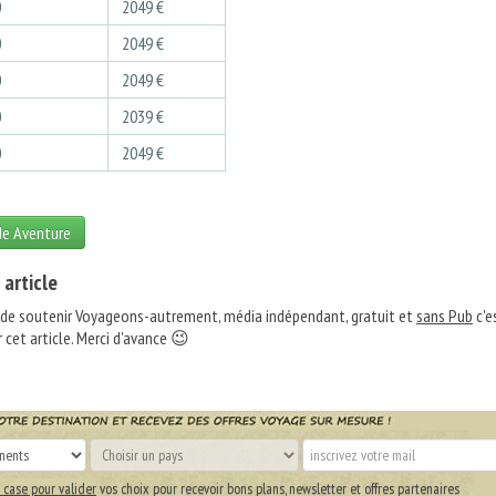
0
2049 €
0
2049 €
0
2049 €
0
2039 €
0
2049 €
de Aventure
 article
 de soutenir Voyageons-autrement, média indépendant, gratuit et
sans Pub
c'e
 cet article. Merci d'avance 😉
 case pour valider
vos choix pour recevoir bons plans, newsletter et offres partenaires