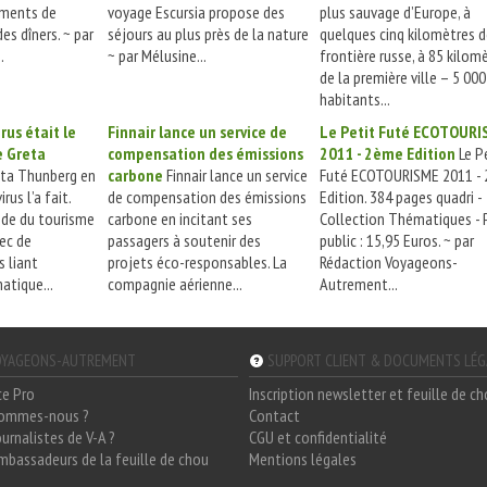
oments de
voyage Escursia propose des
plus sauvage d’Europe, à
es dîners. ~ par
séjours au plus près de la nature
quelques cinq kilomètres d
.
~ par Mélusine...
frontière russe, à 85 kilom
de la première ville – 5 000
habitants...
irus était le
Finnair lance un service de
Le Petit Futé ECOTOURI
e Greta
compensation des émissions
2011 - 2ème Edition
Le P
ta Thunberg en
carbone
Finnair lance un service
Futé ECOTOURISME 2011 -
rus l’a fait.
de compensation des émissions
Edition. 384 pages quadri -
nde du tourisme
carbone en incitant ses
Collection Thématiques - 
vec de
passagers à soutenir des
public : 15,95 Euros. ~ par
 liant
projets éco-responsables. La
Rédaction Voyageons-
atique...
compagnie aérienne...
Autrement...
YAGEONS-AUTREMENT
SUPPORT CLIENT & DOCUMENTS LÉ
ce Pro
Inscription newsletter et feuille de c
sommes-nous ?
Contact
ournalistes de V-A ?
CGU et confidentialité
mbassadeurs de la feuille de chou
Mentions légales