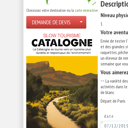
Descripti
Choisissez votre destination via la
carte interactive
Niveau physi
DEMANDE DE DEVIS
1
Votre aventu
Envie de tester 
et des grandes st
raquettes, pêche
un éleveur de ren
semaine que vous
Vous aimere
~~ La variété de
activités dans l
de blanc
Départ de Paris
date
07/12/201