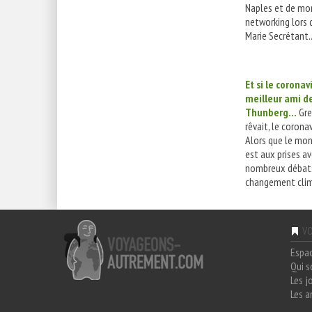
Naples et de m
networking lors d
Marie Secrétant..
Et si le coronav
meilleur ami d
Thunberg…
Gre
rêvait, le coronavi
Alors que le mo
est aux prises a
nombreux débats
changement clim
VO
Espa
Qui 
Les j
Les a