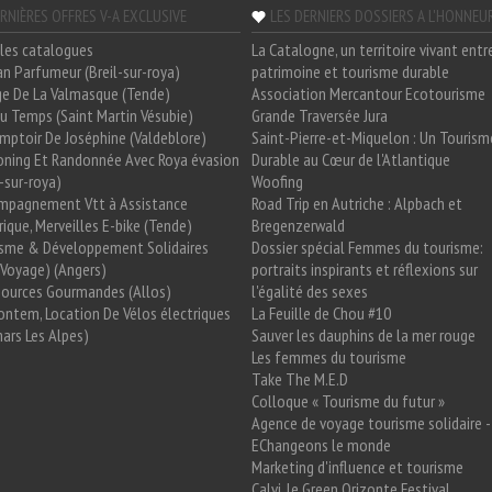
RNIÈRES OFFRES V-A EXCLUSIVE
LES DERNIERS DOSSIERS A L'HONNEU
les catalogues
La Catalogne, un territoire vivant entr
n Parfumeur (Breil-sur-roya)
patrimoine et tourisme durable
e De La Valmasque (Tende)
Association Mercantour Ecotourisme
 Du Temps (Saint Martin Vésubie)
Grande Traversée Jura
mptoir De Joséphine (Valdeblore)
Saint-Pierre-et-Miquelon : Un Tourism
oning Et Randonnée Avec Roya évasion
Durable au Cœur de l'Atlantique
l-sur-roya)
Woofing
mpagnement Vtt à Assistance
Road Trip en Autriche : Alpbach et
rique, Merveilles E-bike (Tende)
Bregenzerwald
isme & Développement Solidaires
Dossier spécial Femmes du tourisme:
Voyage) (Angers)
portraits inspirants et réflexions sur
Sources Gourmandes (Allos)
l'égalité des sexes
ntem, Location De Vélos électriques
La Feuille de Chou #10
ars Les Alpes)
Sauver les dauphins de la mer rouge
Les femmes du tourisme
Take The M.E.D
Colloque « Tourisme du futur »
Agence de voyage tourisme solidaire -
EChangeons le monde
Marketing d'influence et tourisme
Calvi, le Green Orizonte Festival