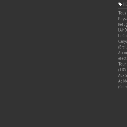
DE
Tous 
Paysa
Refug
L'Air
Le Co
Cany
(Brei
Acco
élect
Tour
(TDS 
Aux 
Ad Mo
(Colm