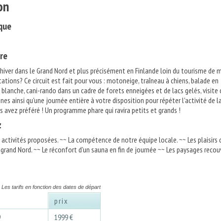
on
que
re
l'hiver dans le Grand Nord et plus précisément en Finlande loin du tourisme de 
ations? Ce circuit est fait pour vous : motoneige, traîneau à chiens, balade en
 blanche, cani-rando dans un cadre de forets enneigées et de lacs gelés, visite
nes ainsi qu'une journée entière à votre disposition pour répéter l'activité de l
 avez préféré ! Un programme phare qui ravira petits et grands !
z
s activités proposées. ~~ La compétence de notre équipe locale. ~~ Les plaisirs 
e grand Nord. ~~ Le réconfort d'un sauna en fin de journée ~~ Les paysages recou
Les tarifs en fonction des dates de départ
prix
9
1999 €