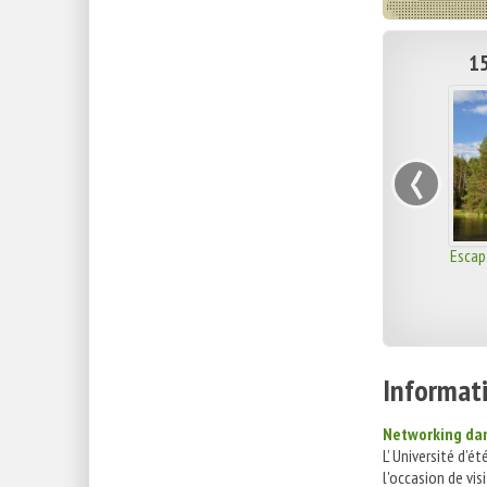
15
‹
Escap
Informati
Networking dan
L’ Université d’é
l'occasion de visi