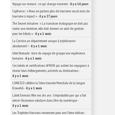
Voyage sur-mesure : ce qui change vraiment
-
il y a 16 jours
Capfrance : « Nous ne parlons plus de tourisme social mais de
tourisme à impact »
-
il y a 27 jours
The Swarm Initiative : « La transition écologique ne doit pas
rester une intention, elle doit devenir un outil de gestion
pour les hôtels »
-
il y a 1 mois
La Corrèze, un département unique à (re)découvrir
absolument !
-
il y a 1 mois
Idée Nomade : faire du voyage de groupe une expérience
humaine
-
il y a 1 mois
Ces labels et certifications AFNOR qui aident les voyageurs à
choisir leurs hébergements, activités ou destinations
-
il y a 1 mois
L’UNESCO célèbre la 5ème Journée Mondiale de la langue
Kiswahili
-
il y a 1 mois
Label Emmaüs fête ses dix ans : l’improbable pari qui a fait
entrer l’économie solidaire dans l’ère du numérique
-
il y a 1 mois
Les Trophées Horizons reviennent pour une 5ème édition
-