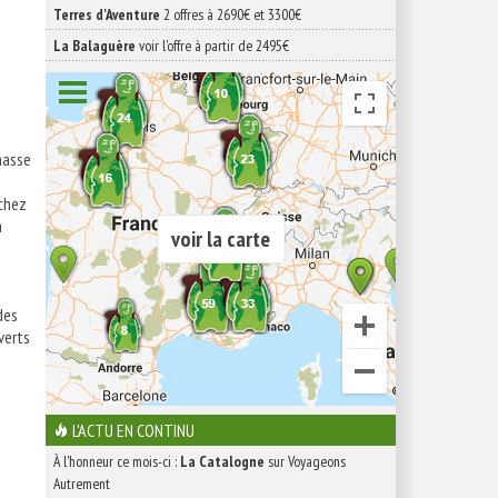
Terres d'Aventure
2 offres à 2690€ et 3300€
La Balaguère
voir l'offre à partir de 2495€
masse
 chez
a
voir la carte
des
verts
L'ACTU EN CONTINU
À l'honneur ce mois-ci :
La Catalogne
sur Voyageons
Autrement