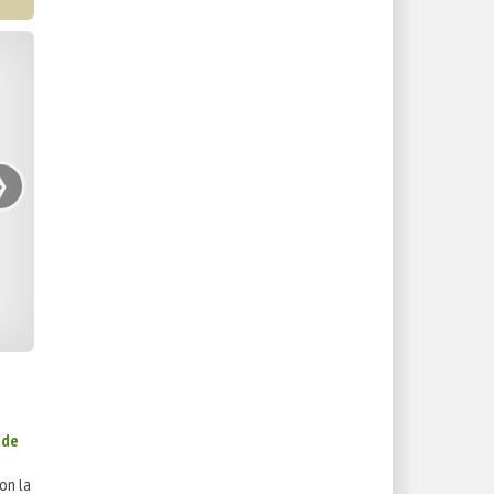
›
 de
on la