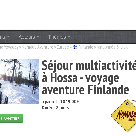
ons
Acteurs
Thèmes
ue Voyages
»
Nomade Aventure
»
Europe
»
Finlande
»
randonnée & trek
Séjour multiactivit
à Hossa - voyage
aventure Finlande
à partir de
1849.00 €
Durée : 8 jours
de Aventure