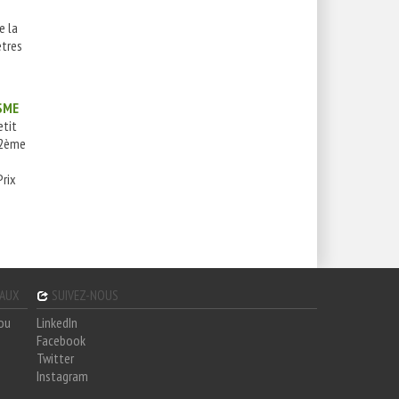
e la
ètres
SME
etit
 2ème
Prix
GAUX
SUIVEZ-NOUS
hou
LinkedIn
Facebook
Twitter
Instagram