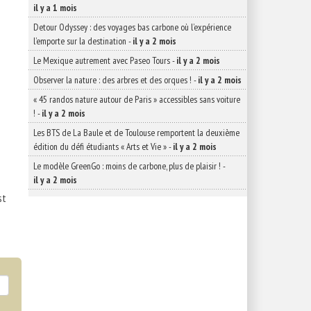
il y a 1 mois
Detour Odyssey : des voyages bas carbone où l’expérience
l’emporte sur la destination
-
il y a 2 mois
Le Mexique autrement avec Paseo Tours
-
il y a 2 mois
Observer la nature : des arbres et des orques !
-
il y a 2 mois
« 45 randos nature autour de Paris » accessibles sans voiture
!
-
il y a 2 mois
Les BTS de La Baule et de Toulouse remportent la deuxième
édition du défi étudiants « Arts et Vie »
-
il y a 2 mois
Le modèle GreenGo : moins de carbone, plus de plaisir !
-
il y a 2 mois
st