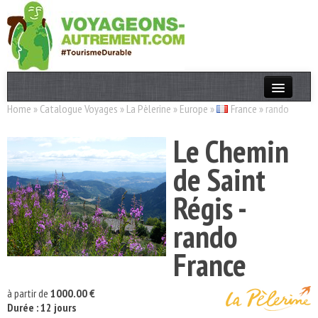
Home
»
Catalogue Voyages
»
La Pèlerine
»
Europe
»
France
»
rando
Actualités
Le Chemin
T. Responsable
de Saint
Destinations
Régis -
Acteurs
rando
Thèmes
France
OK
à partir de
1000.00 €
Durée : 12 jours