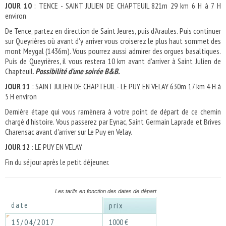
JOUR 10
: TENCE - SAINT JULIEN DE CHAPTEUIL 821m 29 km 6 H à 7 H
environ
De Tence, partez en direction de Saint Jeures, puis d'Araules. Puis continuer
sur Queyrières où avant d'y arriver vous croiserez le plus haut sommet des
mont Meygal (1436m). Vous pourrez aussi admirer des orgues basaltiques.
Puis de Queyrières, il vous restera 10 km avant d'arriver à Saint Julien de
Chapteuil.
Possibilité d'une soirée B&B.
JOUR 11
: SAINT JULIEN DE CHAPTEUIL - LE PUY EN VELAY 630m 17 km 4 H à
5 H environ
Dernière étape qui vous ramènera à votre point de départ de ce chemin
chargé d'histoire. Vous passerez par Eynac, Saint Germain Laprade et Brives
Charensac avant d'arriver sur Le Puy en Velay.
JOUR 12
: LE PUY EN VELAY
Fin du séjour après le petit déjeuner.
Les tarifs en fonction des dates de départ
date
prix
15/04/2017
1000 €