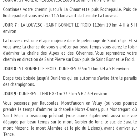
Continuez votre chemin jusqu'à La Chaumette puis Rochepaule. Puis de
Rochepaule, il vous restera 11.5 km avant d'atteindre La Louvesc.
JOUR 7
: LA LOUVESC - SAINT BONNET LE FROID 1126m 19 km 4 H à 5 H
environ
La Louvesc est une étape majeure dans le pèlerinage de Saint régis. Et si
vous avez la chance de vous y arrêter par beau temps vous aurez le loisir
d'admirer la chaîne des Alpes et des Cévennes. Vous reprendrez votre
chemin en direction de Saint Pierre sur Doux puis de Saint Bonnet le Froid.
JOUR 8
: ST BONNET LE FROID - DUNIERES 765m 17 km 4 H à 5 H environ
Etape très boisée jusqu'à Dunières qui en automne s'avère être le paradis
des champignons.
JOUR 9
: DUNIERES - TENCE 851m 23.5 km 5 H à 6 H environ
Vous passerez par Raucoules, Montfaucon en Velay (où vous pourrez
prendre le temps d'admirer la chapelle Notre-Dame), puis Montregard où
Saint Régis a beaucoup prêchait (vous aurez également aussi une vue
dégagée par beau temps sur le mont Gerbier-de-Jonc, le suc de Sara, le
mont Mézenc, le mont Alambre et le pic du Lizieux), avant d'arriver sur
Tence.