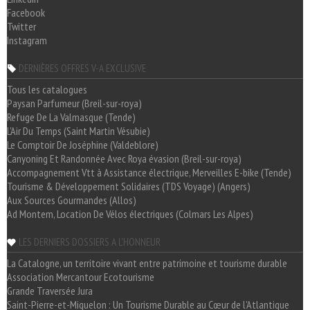
Facebook
Twitter
Instagram
DERNIÈRES OFFRES V-A EXCLUSIVE
Tous les catalogues
Paysan Parfumeur (Breil-sur-roya)
Refuge De La Valmasque (Tende)
L'Air Du Temps (Saint Martin Vésubie)
Le Comptoir De Joséphine (Valdeblore)
Canyoning Et Randonnée Avec Roya évasion (Breil-sur-roya)
Accompagnement Vtt à Assistance électrique, Merveilles E-bike (Tende)
Tourisme & Développement Solidaires (TDS Voyage) (Angers)
Aux Sources Gourmandes (Allos)
Ad Montem, Location De Vélos électriques (Colmars Les Alpes)
LES DERNIERS DOSSIERS A L'HONNEUR
La Catalogne, un territoire vivant entre patrimoine et tourisme durable
Association Mercantour Ecotourisme
Grande Traversée Jura
Saint-Pierre-et-Miquelon : Un Tourisme Durable au Cœur de l'Atlantique