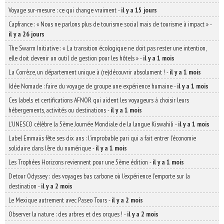
Voyage sur-mesure : ce qui change vraiment
-
il y a 15 jours
Capfrance : « Nous ne parlons plus de tourisme social mais de tourisme à impact »
-
il y a 26 jours
The Swarm Initiative : « La transition écologique ne doit pas rester une intention,
elle doit devenir un outil de gestion pour les hôtels »
-
il y a 1 mois
La Corrèze, un département unique à (re)découvrir absolument !
-
il y a 1 mois
Idée Nomade : faire du voyage de groupe une expérience humaine
-
il y a 1 mois
Ces labels et certifications AFNOR qui aident les voyageurs à choisir leurs
hébergements, activités ou destinations
-
il y a 1 mois
L’UNESCO célèbre la 5ème Journée Mondiale de la langue Kiswahili
-
il y a 1 mois
Label Emmaüs fête ses dix ans : l’improbable pari qui a fait entrer l’économie
solidaire dans l’ère du numérique
-
il y a 1 mois
Les Trophées Horizons reviennent pour une 5ème édition
-
il y a 1 mois
Detour Odyssey : des voyages bas carbone où l’expérience l’emporte sur la
destination
-
il y a 2 mois
Le Mexique autrement avec Paseo Tours
-
il y a 2 mois
Observer la nature : des arbres et des orques !
-
il y a 2 mois