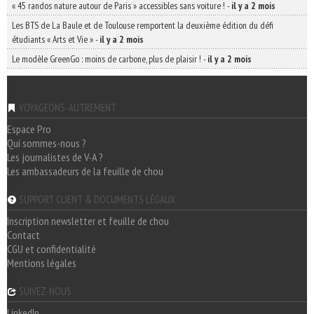
« 45 randos nature autour de Paris » accessibles sans voiture !
-
il y a 2 mois
Les BTS de La Baule et de Toulouse remportent la deuxième édition du défi
étudiants « Arts et Vie »
-
il y a 2 mois
Le modèle GreenGo : moins de carbone, plus de plaisir !
-
il y a 2 mois
VOYAGEONS-AUTREMENT
Espace Pro
Qui sommes-nous ?
Les journalistes de V-A ?
Les ambassadeurs de la feuille de chou
SUPPORT CLIENT & DOCUMENTS LÉGAUX
Inscription newsletter et feuille de chou
Contact
CGU et confidentialité
Mentions légales
SUIVEZ-NOUS
LinkedIn