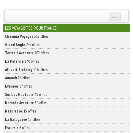
INSCRIVEZ-VOUS | ABONNEZ-VOUS
LES VOYAGISTES POUR FRANCE
Chamina Voyages
318 offres
Grand Angle
237 offres
Terres d'Aventure
202 offres
La Pèlerine
170 offres
Allibert Trekking
116 offres
Amarok
76 offres
Evaneos
67 offres
Sur Les Hauteurs
45 offres
Nomade Aventure
39 offres
Naturabox
15 offres
La Balaguère
15 offres
Escursia
6 offres