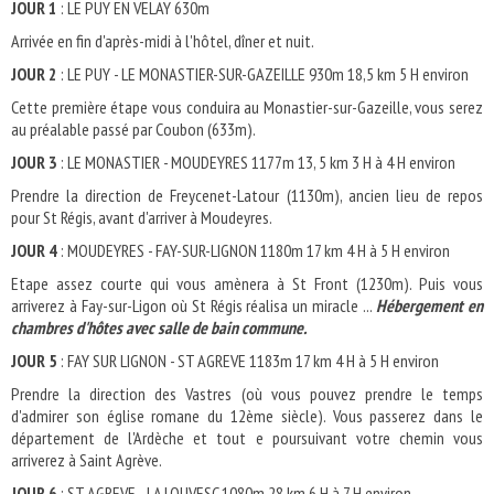
JOUR 1
: LE PUY EN VELAY 630m
Arrivée en fin d'après-midi à l'hôtel, dîner et nuit.
JOUR 2
: LE PUY - LE MONASTIER-SUR-GAZEILLE 930m 18,5 km 5 H environ
Cette première étape vous conduira au Monastier-sur-Gazeille, vous serez
au préalable passé par Coubon (633m).
JOUR 3
: LE MONASTIER - MOUDEYRES 1177m 13, 5 km 3 H à 4 H environ
Prendre la direction de Freycenet-Latour (1130m), ancien lieu de repos
pour St Régis, avant d'arriver à Moudeyres.
JOUR 4
: MOUDEYRES - FAY-SUR-LIGNON 1180m 17 km 4 H à 5 H environ
Etape assez courte qui vous amènera à St Front (1230m). Puis vous
arriverez à Fay-sur-Ligon où St Régis réalisa un miracle ...
Hébergement en
chambres d'hôtes avec salle de bain commune.
JOUR 5
: FAY SUR LIGNON - ST AGREVE 1183m 17 km 4 H à 5 H environ
Prendre la direction des Vastres (où vous pouvez prendre le temps
d'admirer son église romane du 12ème siècle). Vous passerez dans le
département de l'Ardèche et tout e poursuivant votre chemin vous
arriverez à Saint Agrève.
JOUR 6
: ST AGREVE - LA LOUVESC 1080m 28 km 6 H à 7 H environ