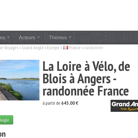
ons
Acteurs
Thèmes
ue Voyages
»
Grand Angle
»
Europe
»
France
»
randonnée
La Loire à Vélo, de
Blois à Angers -
randonnée France
à partir de
645.00 €
 Angle
on