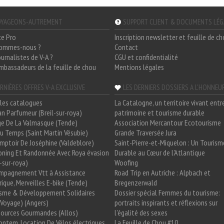
YAGEONS-AUTREMENT
SUPPORT CLIENT & DOCUMENTS LÉ
ce Pro
Inscription newsletter et feuille de c
sommes-nous ?
Contact
ournalistes de V-A ?
CGU et confidentialité
mbassadeurs de la feuille de chou
Mentions légales
RNIÈRES OFFRES V-A EXCLUSIVE
LES DERNIERS DOSSIERS A L'HONNEU
les catalogues
La Catalogne, un territoire vivant entr
n Parfumeur (Breil-sur-roya)
patrimoine et tourisme durable
e De La Valmasque (Tende)
Association Mercantour Ecotourisme
 Du Temps (Saint Martin Vésubie)
Grande Traversée Jura
mptoir De Joséphine (Valdeblore)
Saint-Pierre-et-Miquelon : Un Tourism
oning Et Randonnée Avec Roya évasion
Durable au Cœur de l'Atlantique
l-sur-roya)
Woofing
mpagnement Vtt à Assistance
Road Trip en Autriche : Alpbach et
rique, Merveilles E-bike (Tende)
Bregenzerwald
isme & Développement Solidaires
Dossier spécial Femmes du tourisme:
Voyage) (Angers)
portraits inspirants et réflexions sur
Sources Gourmandes (Allos)
l'égalité des sexes
ntem, Location De Vélos électriques
La Feuille de Chou #10