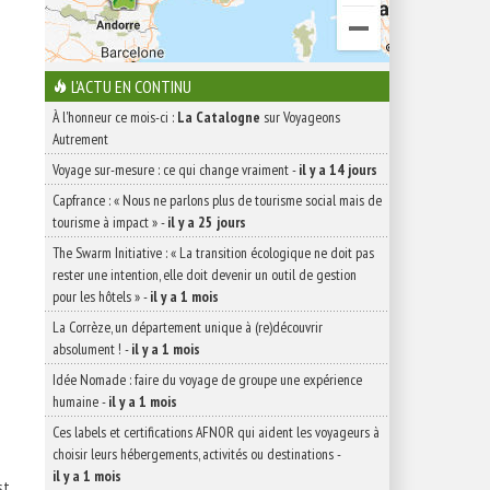
L'ACTU EN CONTINU
À l'honneur ce mois-ci :
La Catalogne
sur Voyageons
Autrement
Voyage sur-mesure : ce qui change vraiment
-
il y a 14 jours
Capfrance : « Nous ne parlons plus de tourisme social mais de
tourisme à impact »
-
il y a 25 jours
The Swarm Initiative : « La transition écologique ne doit pas
rester une intention, elle doit devenir un outil de gestion
pour les hôtels »
-
il y a 1 mois
La Corrèze, un département unique à (re)découvrir
absolument !
-
il y a 1 mois
Idée Nomade : faire du voyage de groupe une expérience
humaine
-
il y a 1 mois
Ces labels et certifications AFNOR qui aident les voyageurs à
choisir leurs hébergements, activités ou destinations
-
il y a 1 mois
st