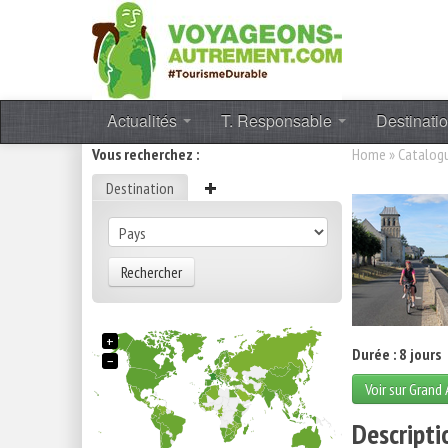
Actualités
T. Responsable
Destinati
Vous recherchez :
Home
»
Catalog
Destination
Rechercher
+
Durée : 8 jours
−
Voir sur Grand
Descripti