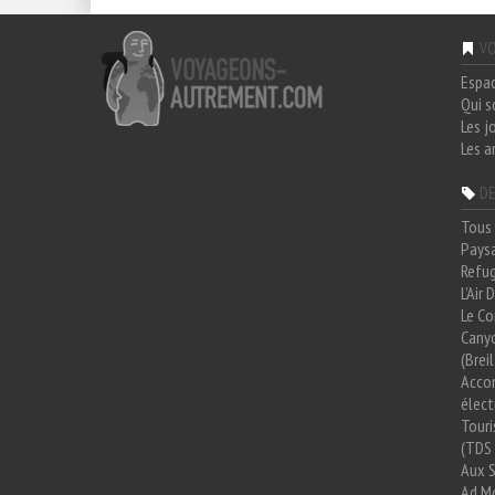
VO
Espa
Qui 
Les j
Les a
DE
Tous 
Paysa
Refug
L'Air
Le Co
Cany
(Brei
Acco
élect
Tour
(TDS 
Aux 
Ad Mo