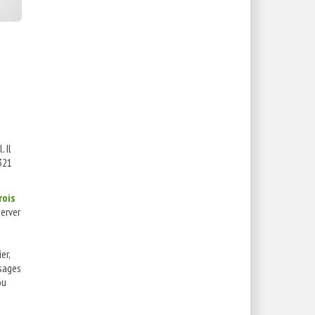
. Il
 321
rois
erver
er,
ysages
ou