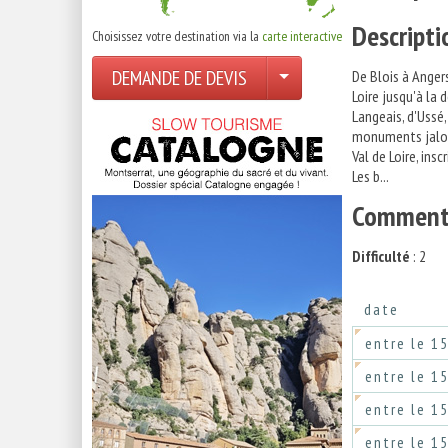
Descripti
Choisissez votre destination via la
carte interactive
DEMANDE DE DEVIS
De Blois à Anger
Loire jusqu'à la
Langeais, d'Ussé,
monuments jalonn
Val de Loire, ins
Les b...
Comment 
Difficulté
: 2
date
entre le 1
entre le 1
entre le 1
entre le 1