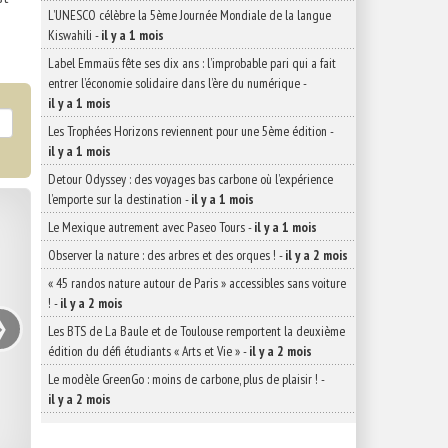
L’UNESCO célèbre la 5ème Journée Mondiale de la langue
Kiswahili
-
il y a 1 mois
Label Emmaüs fête ses dix ans : l’improbable pari qui a fait
entrer l’économie solidaire dans l’ère du numérique
-
il y a 1 mois
Les Trophées Horizons reviennent pour une 5ème édition
-
il y a 1 mois
Detour Odyssey : des voyages bas carbone où l’expérience
l’emporte sur la destination
-
il y a 1 mois
Le Mexique autrement avec Paseo Tours
-
il y a 1 mois
Observer la nature : des arbres et des orques !
-
il y a 2 mois
« 45 randos nature autour de Paris » accessibles sans voiture
›
!
-
il y a 2 mois
Les BTS de La Baule et de Toulouse remportent la deuxième
édition du défi étudiants « Arts et Vie »
-
il y a 2 mois
Le modèle GreenGo : moins de carbone, plus de plaisir !
-
il y a 2 mois