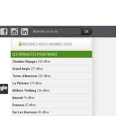
OK
INSCRIVEZ-VOUS | ABONNEZ-VOUS
LES VOYAGISTES POUR FRANCE
Chamina Voyages
318 offres
Grand Angle
237 offres
Terres d'Aventure
202 offres
La Pèlerine
170 offres
Allibert Trekking
116 offres
Amarok
76 offres
Evaneos
67 offres
Sur Les Hauteurs
45 offres