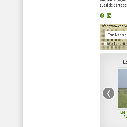
aussi de partager
Cochez cette
15
‹
Les
S
Domfr