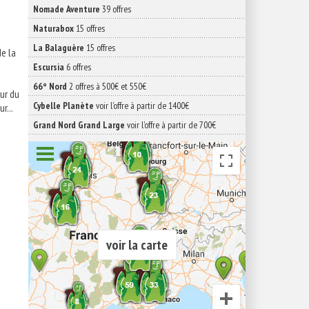
Nomade Aventure
39 offres
Naturabox
15 offres
La Balaguère
15 offres
de la
Escursia
6 offres
66° Nord
2 offres à 500€ et 550€
ur du
Cybelle Planète
voir l'offre à partir de 1400€
r...
Grand Nord Grand Large
voir l'offre à partir de 700€
voir la carte