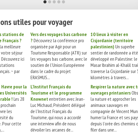
ons utiles pour voyager
s stations de
Vers des voyages bas carbone
10 lieux à visiter en
e Français ?
?
Découvrez la conférence pro
Cisjordanie (territoire
la meilleure
organisée par Agir pour un
palestinien)
Un superbe
 votre séjour
Tourisme Responsable (ATR) sur
sentier de randonnée a été
? Découvrez ici
les voyages bas carbone, avec le
développé en Palestine: le
 stations
soutien de l'Union Européenne
Masar Ibrahim al-Khalil trail
nçais. ~ par
dans le cadre du projet
traverse la Cisjordanie sur
ERASMUS...
kilomètres à travers...
 Havre pour la
L'Institut Français du
Respirer la nature avec t
es Universités
Tourisme et le programme
ouvrages printaniers
Obs
rable !
Les 28
Knownet
entretien avec Jean-
la nature et approcher les
 prochain
Luc Michaud, Président délégué
animaux sauvages en
vre les
de l’Institut Français du
compagnie de Vincent Muni
rsité du
Tourisme, qui nous a accordé
humer la France et ses pa
. Pour cette
une interview afin de nous
depuis l’orée des chemins 
...
dévoiler les arcanes de...
filer dans une...