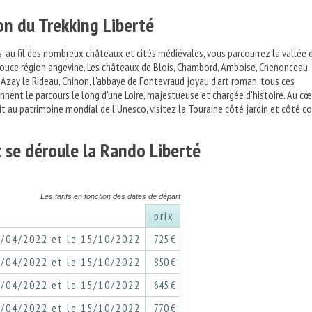
on du Trekking Liberté
s, au fil des nombreux châteaux et cités médiévales, vous parcourrez la vallée 
 douce région angevine. Les châteaux de Blois, Chambord, Amboise, Chenonceau,
 Azay le Rideau, Chinon, l'abbaye de Fontevraud joyau d'art roman, tous ces
ent le parcours le long d'une Loire, majestueuse et chargée d'histoire. Au cœ
crit au patrimoine mondial de l'Unesco, visitez la Touraine côté jardin et côté cou
se déroule la Rando Liberté
Les tarifs en fonction des dates de départ
prix
5/04/2022 et le 15/10/2022
725 €
5/04/2022 et le 15/10/2022
850 €
5/04/2022 et le 15/10/2022
645 €
5/04/2022 et le 15/10/2022
770 €