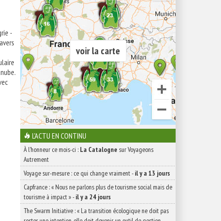
rie -
ravers
voir la carte
ulaire
anube.
vec
L'ACTU EN CONTINU
À l'honneur ce mois-ci :
La Catalogne
sur Voyageons
Autrement
Voyage sur-mesure : ce qui change vraiment
-
il y a 13 jours
Capfrance : « Nous ne parlons plus de tourisme social mais de
tourisme à impact »
-
il y a 24 jours
The Swarm Initiative : « La transition écologique ne doit pas
rester une intention, elle doit devenir un outil de gestion