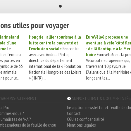
ons utiles pour voyager
Marineland
Hongrie : allier tourisme à la
EuroVélo6 propose une
ole d'une
lutte contre la pauvreté et
aventure à vélo "côté fle
urne
Le
l’exclusion sociale
Rencontre
- de l'Atlantique à la Mer
ibes fermera
avec avec Andrea Pinter,
Noire
Eurovélo6 est la pre
es portes en
directrice du département
Véloroute européenne qui,
 symbole de 55
international de la « Fondation
traversant 10 pays, relie
ce animale
Nationale Hongroise des Loisirs
l'Atlantique à la Mer Noire 
nt pour le...
» (HNFR),...
longeant les...
YAGEONS-AUTREMENT
SUPPORT CLIENT & DOCUMENTS LÉ
ce Pro
Inscription newsletter et feuille de c
sommes-nous ?
Contact
ournalistes de V-A ?
CGU et confidentialité
mbassadeurs de la feuille de chou
Mentions légales