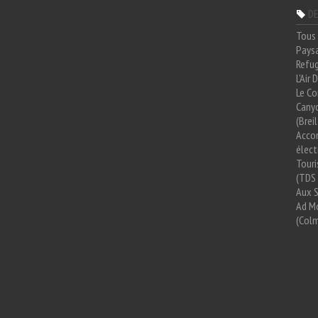
DE
Tous 
Paysa
Refug
L'Air
Le Co
Cany
(Brei
Acco
élect
Tour
(TDS 
Aux 
Ad Mo
(Colm