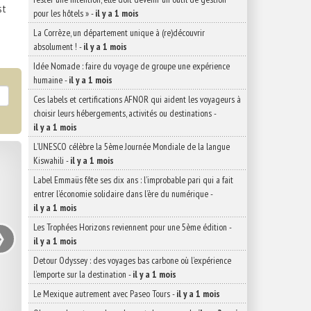
st
pour les hôtels »
-
il y a 1 mois
La Corrèze, un département unique à (re)découvrir
absolument !
-
il y a 1 mois
Idée Nomade : faire du voyage de groupe une expérience
humaine
-
il y a 1 mois
Ces labels et certifications AFNOR qui aident les voyageurs à
choisir leurs hébergements, activités ou destinations
-
il y a 1 mois
L’UNESCO célèbre la 5ème Journée Mondiale de la langue
Kiswahili
-
il y a 1 mois
Label Emmaüs fête ses dix ans : l’improbable pari qui a fait
entrer l’économie solidaire dans l’ère du numérique
-
il y a 1 mois
›
Les Trophées Horizons reviennent pour une 5ème édition
-
il y a 1 mois
Detour Odyssey : des voyages bas carbone où l’expérience
l’emporte sur la destination
-
il y a 1 mois
Le Mexique autrement avec Paseo Tours
-
il y a 1 mois