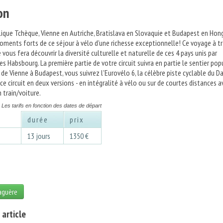
on
ique Tchèque, Vienne en Autriche, Bratislava en Slovaquie et Budapest en Hong
oments forts de ce séjour à vélo d'une richesse exceptionnelle! Ce voyage à t
 vous fera découvrir la diversité culturelle et naturelle de ces 4 pays unis par
es Habsbourg. La première partie de votre circuit suivra en partie le sentier pop
 de Vienne à Budapest, vous suivrez l'Eurovélo 6, la célèbre piste cyclable du D
e circuit en deux versions - en intégralité à vélo ou sur de courtes distances a
 train/voiture.
Les tarifs en fonction des dates de départ
durée
prix
3
13 jours
1350 €
laguère
 article