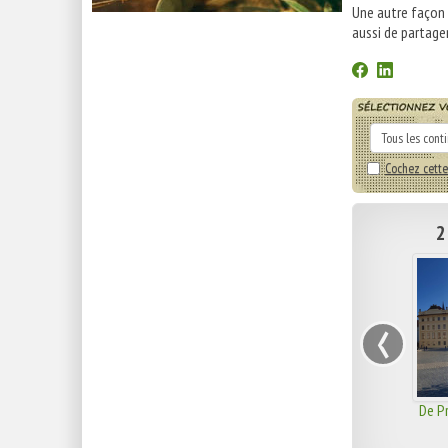
Une autre façon
aussi de partager
Cochez cette
2
‹
De P