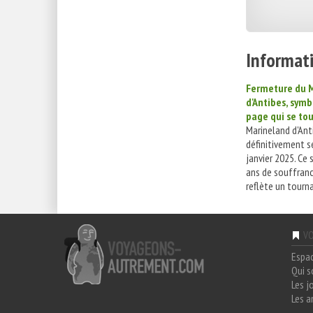
Informati
Fermeture du 
d'Antibes, symb
page qui se to
Marineland d'Ant
définitivement s
janvier 2025. Ce
ans de souffran
reflète un tourna
VO
Espa
Qui 
Les j
Les a