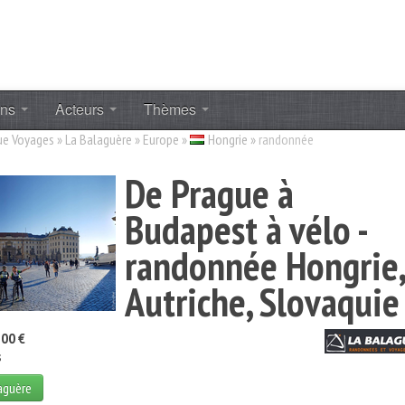
ons
Acteurs
Thèmes
ue Voyages
»
La Balaguère
»
Europe
»
Hongrie
»
randonnée
De Prague à
Budapest à vélo -
randonnée Hongrie,
Autriche, Slovaquie
00 €
s
laguère