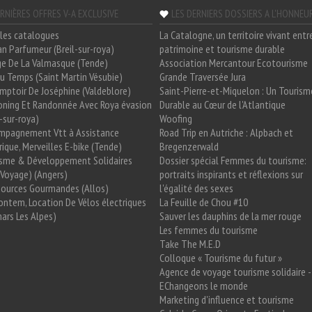
RNIÈRES OFFRES V-A EXCLUSIVE
LES DERNIERS DOSSIERS A L'HONNEU
les catalogues
La Catalogne, un territoire vivant entr
n Parfumeur (Breil-sur-roya)
patrimoine et tourisme durable
e De La Valmasque (Tende)
Association Mercantour Ecotourisme
 Du Temps (Saint Martin Vésubie)
Grande Traversée Jura
mptoir De Joséphine (Valdeblore)
Saint-Pierre-et-Miquelon : Un Tourism
oning Et Randonnée Avec Roya évasion
Durable au Cœur de l'Atlantique
l-sur-roya)
Woofing
mpagnement Vtt à Assistance
Road Trip en Autriche : Alpbach et
rique, Merveilles E-bike (Tende)
Bregenzerwald
isme & Développement Solidaires
Dossier spécial Femmes du tourisme:
Voyage) (Angers)
portraits inspirants et réflexions sur
Sources Gourmandes (Allos)
l'égalité des sexes
ntem, Location De Vélos électriques
La Feuille de Chou #10
ars Les Alpes)
Sauver les dauphins de la mer rouge
Les femmes du tourisme
Take The M.E.D
Colloque « Tourisme du futur »
Agence de voyage tourisme solidaire -
EChangeons le monde
Marketing d'influence et tourisme