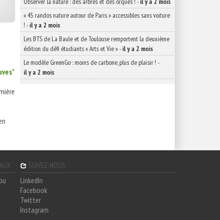
Observer la nature : des arbres et des orques !
-
il y a 2 mois
« 45 randos nature autour de Paris » accessibles sans voiture
!
-
il y a 2 mois
Les BTS de La Baule et de Toulouse remportent la deuxième
édition du défi étudiants « Arts et Vie »
-
il y a 2 mois
Le modèle GreenGo : moins de carbone, plus de plaisir !
-
uves"
il y a 2 mois
mière
en
GAUX
SUIVEZ-NOUS
hou
LinkedIn
Facebook
Twitter
Instagram