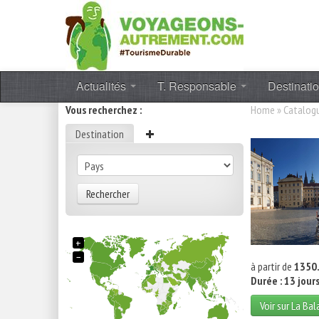
Actualités
T. Responsable
Destinati
Vous recherchez :
Home
»
Catalog
Destination
Rechercher
+
−
à partir de
1350.
Durée : 13 jour
Voir sur La Ba