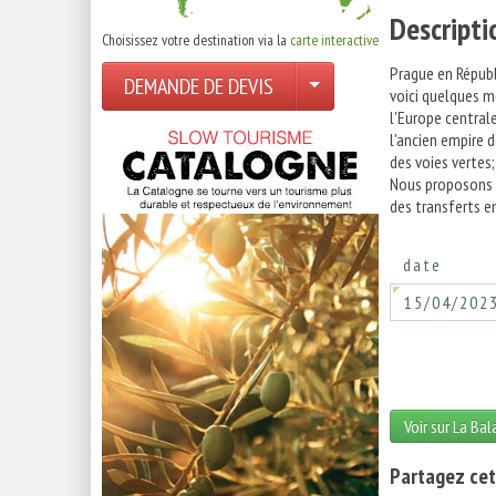
Descripti
Choisissez votre destination via la
carte interactive
Prague en Républ
DEMANDE DE DEVIS
voici quelques m
l'Europe centrale
l'ancien empire d
des voies vertes;
Nous proposons c
des transferts en
date
15/04/202
Voir sur La Ba
Partagez cet