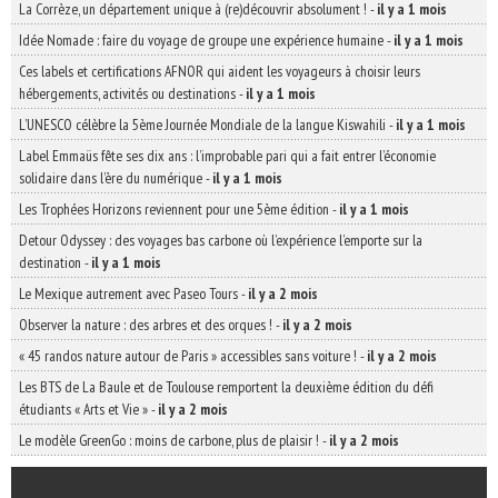
La Corrèze, un département unique à (re)découvrir absolument !
-
il y a 1 mois
Idée Nomade : faire du voyage de groupe une expérience humaine
-
il y a 1 mois
Ces labels et certifications AFNOR qui aident les voyageurs à choisir leurs
hébergements, activités ou destinations
-
il y a 1 mois
L’UNESCO célèbre la 5ème Journée Mondiale de la langue Kiswahili
-
il y a 1 mois
Label Emmaüs fête ses dix ans : l’improbable pari qui a fait entrer l’économie
solidaire dans l’ère du numérique
-
il y a 1 mois
Les Trophées Horizons reviennent pour une 5ème édition
-
il y a 1 mois
Detour Odyssey : des voyages bas carbone où l’expérience l’emporte sur la
destination
-
il y a 1 mois
Le Mexique autrement avec Paseo Tours
-
il y a 2 mois
Observer la nature : des arbres et des orques !
-
il y a 2 mois
« 45 randos nature autour de Paris » accessibles sans voiture !
-
il y a 2 mois
Les BTS de La Baule et de Toulouse remportent la deuxième édition du défi
étudiants « Arts et Vie »
-
il y a 2 mois
Le modèle GreenGo : moins de carbone, plus de plaisir !
-
il y a 2 mois