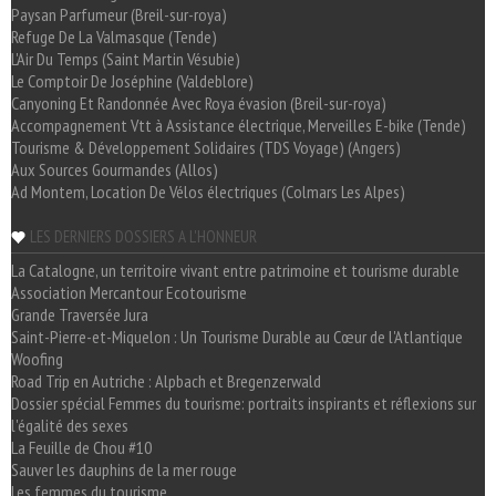
Paysan Parfumeur (Breil-sur-roya)
Refuge De La Valmasque (Tende)
L'Air Du Temps (Saint Martin Vésubie)
Le Comptoir De Joséphine (Valdeblore)
Canyoning Et Randonnée Avec Roya évasion (Breil-sur-roya)
Accompagnement Vtt à Assistance électrique, Merveilles E-bike (Tende)
Tourisme & Développement Solidaires (TDS Voyage) (Angers)
Aux Sources Gourmandes (Allos)
Ad Montem, Location De Vélos électriques (Colmars Les Alpes)
LES DERNIERS DOSSIERS A L'HONNEUR
La Catalogne, un territoire vivant entre patrimoine et tourisme durable
Association Mercantour Ecotourisme
Grande Traversée Jura
Saint-Pierre-et-Miquelon : Un Tourisme Durable au Cœur de l'Atlantique
Woofing
Road Trip en Autriche : Alpbach et Bregenzerwald
Dossier spécial Femmes du tourisme: portraits inspirants et réflexions sur
l'égalité des sexes
La Feuille de Chou #10
Sauver les dauphins de la mer rouge
Les femmes du tourisme