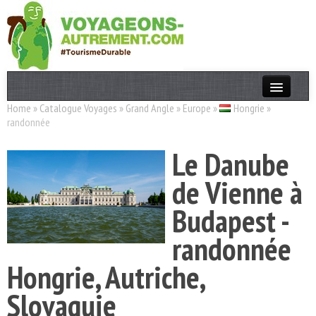
Home
»
Catalogue Voyages
»
Grand Angle
»
Europe
»
Hongrie
»
Actualités
randonnée
T. Responsable
Le Danube
Destinations
de Vienne à
Acteurs
Budapest -
Thèmes
randonnée
OK
Hongrie, Autriche,
Slovaquie