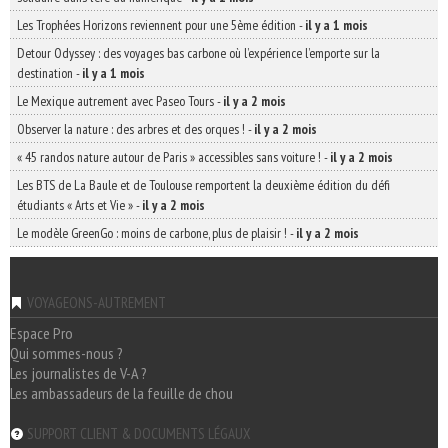
Les Trophées Horizons reviennent pour une 5ème édition
-
il y a 1 mois
Detour Odyssey : des voyages bas carbone où l’expérience l’emporte sur la
destination
-
il y a 1 mois
Le Mexique autrement avec Paseo Tours
-
il y a 2 mois
Observer la nature : des arbres et des orques !
-
il y a 2 mois
« 45 randos nature autour de Paris » accessibles sans voiture !
-
il y a 2 mois
Les BTS de La Baule et de Toulouse remportent la deuxième édition du défi
étudiants « Arts et Vie »
-
il y a 2 mois
Le modèle GreenGo : moins de carbone, plus de plaisir !
-
il y a 2 mois
VOYAGEONS-AUTREMENT
Espace Pro
Qui sommes-nous ?
Les journalistes de V-A ?
Les ambassadeurs de la feuille de chou
SUPPORT CLIENT & DOCUMENTS LÉGAUX