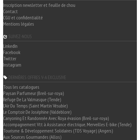
Inscription newsletter et feuille de chou
Contact
CGU et confidentialité
Mentions légales
SUIVEZ-NOUS
LinkedIn
Facebook
Twitter
Instagram
DERNIÈRES OFFRES V-A EXCLUSIVE
Tous les catalogues
Paysan Parfumeur (Breil-sur-roya)
Refuge De La Valmasque (Tende)
L'Air Du Temps (Saint Martin Vésubie)
Le Comptoir De Joséphine (Valdeblore)
Canyoning Et Randonnée Avec Roya évasion (Breil-sur-roya)
Accompagnement Vtt à Assistance électrique, Merveilles E-bike (Tende)
Tourisme & Développement Solidaires (TDS Voyage) (Angers)
Aux Sources Gourmandes (Allos)