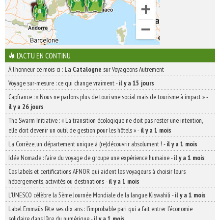
L'ACTU EN CONTINU
À l'honneur ce mois-ci :
La Catalogne
sur Voyageons Autrement
Voyage sur-mesure : ce qui change vraiment
-
il y a 15 jours
Capfrance : « Nous ne parlons plus de tourisme social mais de tourisme à impact »
-
il y a 26 jours
The Swarm Initiative : « La transition écologique ne doit pas rester une intention,
elle doit devenir un outil de gestion pour les hôtels »
-
il y a 1 mois
La Corrèze, un département unique à (re)découvrir absolument !
-
il y a 1 mois
Idée Nomade : faire du voyage de groupe une expérience humaine
-
il y a 1 mois
Ces labels et certifications AFNOR qui aident les voyageurs à choisir leurs
hébergements, activités ou destinations
-
il y a 1 mois
L’UNESCO célèbre la 5ème Journée Mondiale de la langue Kiswahili
-
il y a 1 mois
Label Emmaüs fête ses dix ans : l’improbable pari qui a fait entrer l’économie
solidaire dans l’ère du numérique
-
il y a 1 mois