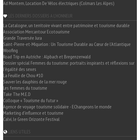
Ad Montem, Location De Vélos électriques (Colmars Les Alpes)
LES DERNIERS DOSSIERS A L'HONNEUR
La Catalogne, un territoire vivant entre patrimoine et tourisme durable
Association Mercantour Ecotourisme
Grande Traversée Jura
Saint-Pierre-et-Miquelon : Un Tourisme Durable au Cœur de l'Atlantique
Woofing
Road Trip en Autriche : Alpbach et Bregenzerwald
Dossier spécial Femmes du tourisme: portraits inspirants et réflexions sur
l'égalité des sexes
La Feuille de Chou #10
Sauver les dauphins de la mer rouge
Les femmes du tourisme
Take The M.E.D
Colloque « Tourisme du futur »
Agence de voyage tourisme solidaire - EChangeons le monde
Marketing d'influence et tourisme
Calvi, le Green Orizonte Festival
LIENS UTILES