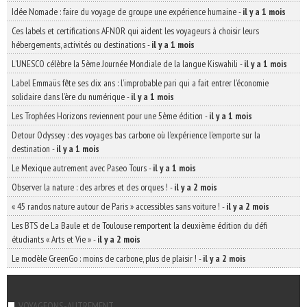
Idée Nomade : faire du voyage de groupe une expérience humaine
-
il y a 1 mois
Ces labels et certifications AFNOR qui aident les voyageurs à choisir leurs
hébergements, activités ou destinations
-
il y a 1 mois
L’UNESCO célèbre la 5ème Journée Mondiale de la langue Kiswahili
-
il y a 1 mois
Label Emmaüs fête ses dix ans : l’improbable pari qui a fait entrer l’économie
solidaire dans l’ère du numérique
-
il y a 1 mois
Les Trophées Horizons reviennent pour une 5ème édition
-
il y a 1 mois
Detour Odyssey : des voyages bas carbone où l’expérience l’emporte sur la
destination
-
il y a 1 mois
Le Mexique autrement avec Paseo Tours
-
il y a 1 mois
Observer la nature : des arbres et des orques !
-
il y a 2 mois
« 45 randos nature autour de Paris » accessibles sans voiture !
-
il y a 2 mois
Les BTS de La Baule et de Toulouse remportent la deuxième édition du défi
étudiants « Arts et Vie »
-
il y a 2 mois
Le modèle GreenGo : moins de carbone, plus de plaisir !
-
il y a 2 mois
VOYAGEONS-AUTREMENT