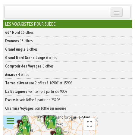
INSCRIVEZ-VOUS | ABONNEZ-VOUS
LES VOYAGISTES POUR SUÈDE
66° Nord
16 offres
Evaneos
13 offres
Grand Angle
8 offres
Grand Nord Grand Large
6 offres
Comptoir des Voyages
6 offres
Amarok
4 offres
Terres d'Aventure
2 offres à 1090€ et 1590€
La Balaguère
voir l'offre à partir de 900€
Escursia
voir l'offre à partir de 2370€
Chamina Voyages
voir l'offre sur mesure