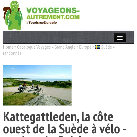
Home
»
Catalogue Voyages
»
Grand Angle
»
Europe
»
Suède
»
Actualités
randonnée
T. Responsable
Destinations
Acteurs
Thèmes
Kattegattleden, la côte
OK
ouest de la Suède à vélo -