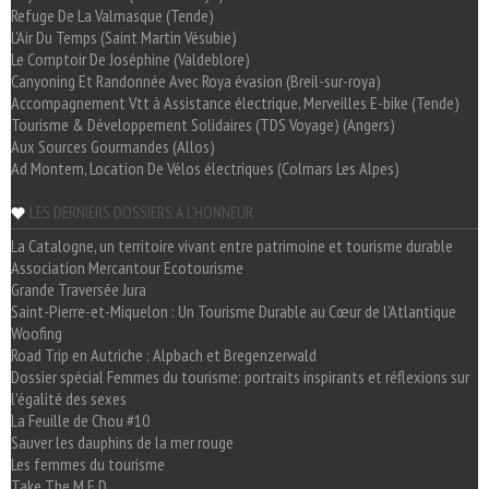
Refuge De La Valmasque (Tende)
L'Air Du Temps (Saint Martin Vésubie)
Le Comptoir De Joséphine (Valdeblore)
Canyoning Et Randonnée Avec Roya évasion (Breil-sur-roya)
Accompagnement Vtt à Assistance électrique, Merveilles E-bike (Tende)
Tourisme & Développement Solidaires (TDS Voyage) (Angers)
Aux Sources Gourmandes (Allos)
Ad Montem, Location De Vélos électriques (Colmars Les Alpes)
LES DERNIERS DOSSIERS A L'HONNEUR
La Catalogne, un territoire vivant entre patrimoine et tourisme durable
Association Mercantour Ecotourisme
Grande Traversée Jura
Saint-Pierre-et-Miquelon : Un Tourisme Durable au Cœur de l'Atlantique
Woofing
Road Trip en Autriche : Alpbach et Bregenzerwald
Dossier spécial Femmes du tourisme: portraits inspirants et réflexions sur
l'égalité des sexes
La Feuille de Chou #10
Sauver les dauphins de la mer rouge
Les femmes du tourisme
Take The M.E.D