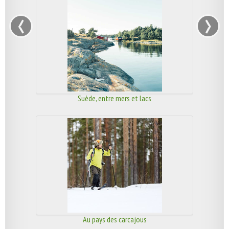
‹
›
Suède, entre mers et lacs
Au pays des carcajous