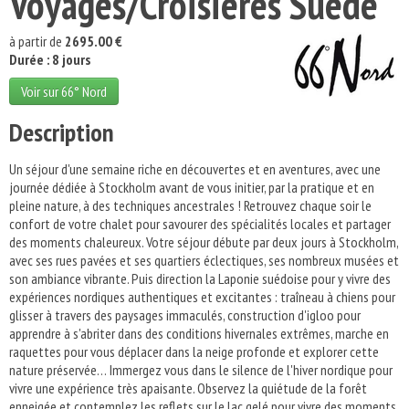
Voyages/Croisières Suède
à partir de
2695.00 €
Durée : 8 jours
Voir sur 66° Nord
Description
Un séjour d'une semaine riche en découvertes et en aventures, avec une
journée dédiée à Stockholm avant de vous initier, par la pratique et en
pleine nature, à des techniques ancestrales ! Retrouvez chaque soir le
confort de votre chalet pour savourer des spécialités locales et partager
des moments chaleureux. Votre séjour débute par deux jours à Stockholm,
avec ses rues pavées et ses quartiers éclectiques, ses nombreux musées et
son ambiance vibrante. Puis direction la Laponie suédoise pour y vivre des
expériences nordiques authentiques et excitantes : traîneau à chiens pour
glisser à travers des paysages immaculés, construction d'igloo pour
apprendre à s'abriter dans des conditions hivernales extrêmes, marche en
raquettes pour vous déplacer dans la neige profonde et explorer cette
nature préservée… Immergez vous dans le silence de l'hiver nordique pour
vivre une expérience très apaisante. Observez la quiétude de la forêt
enneigée et contemplez les reflets sur le lac gelé pour vivre des moments