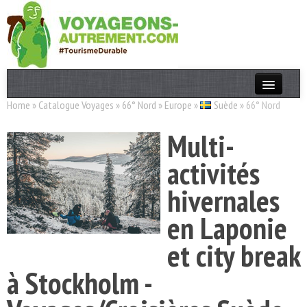
Home
»
Catalogue Voyages
»
66° Nord
»
Europe
»
Suède
»
66° Nord
Actualités
Multi-
T. Responsable
activités
Destinations
hivernales
Acteurs
en Laponie
Thèmes
et city break
OK
à Stockholm -