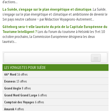
d'actions...
La Suède, s'engage sur le plan énergétique et climatique.
La Suède,
s'engage sur le plan énergétique et climatique et ambitionne de devenir le
1er pays neutre carbone ~ par Rédaction Voyageons-Autrement...
Göteborg sera-t-elle lauréate du prix de la Capitale Européenne du
Tourisme Intelligent ?
Lors du forum du tourisme à Helsinki les 9 et 10
octobre prochains, la Commission Européenne désignera les deux
lauréats...
INSCRIVEZ-VOUS | ABONNEZ-VOUS
LES VOYAGISTES POUR SUÈDE
66° Nord
16 offres
Evaneos
13 offres
Grand Angle
8 offres
Grand Nord Grand Large
6 offres
Comptoir des Voyages
6 offres
Amarok
4 offres