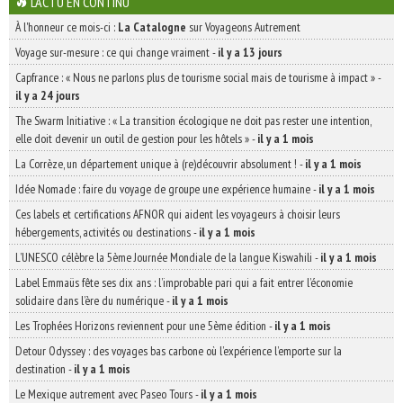
L'ACTU EN CONTINU
À l'honneur ce mois-ci :
La Catalogne
sur Voyageons Autrement
Voyage sur-mesure : ce qui change vraiment
-
il y a 13 jours
Capfrance : « Nous ne parlons plus de tourisme social mais de tourisme à impact »
-
il y a 24 jours
The Swarm Initiative : « La transition écologique ne doit pas rester une intention,
elle doit devenir un outil de gestion pour les hôtels »
-
il y a 1 mois
La Corrèze, un département unique à (re)découvrir absolument !
-
il y a 1 mois
Idée Nomade : faire du voyage de groupe une expérience humaine
-
il y a 1 mois
Ces labels et certifications AFNOR qui aident les voyageurs à choisir leurs
hébergements, activités ou destinations
-
il y a 1 mois
L’UNESCO célèbre la 5ème Journée Mondiale de la langue Kiswahili
-
il y a 1 mois
Label Emmaüs fête ses dix ans : l’improbable pari qui a fait entrer l’économie
solidaire dans l’ère du numérique
-
il y a 1 mois
Les Trophées Horizons reviennent pour une 5ème édition
-
il y a 1 mois
Detour Odyssey : des voyages bas carbone où l’expérience l’emporte sur la
destination
-
il y a 1 mois
Le Mexique autrement avec Paseo Tours
-
il y a 1 mois