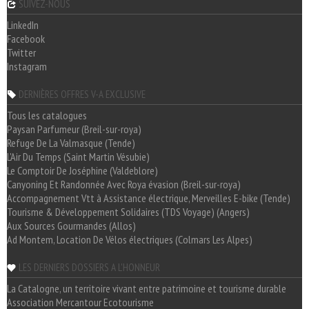
SUIVEZ-NOUS
LinkedIn
Facebook
Twitter
Instagram
DERNIÈRES OFFRES V-A EXCLUSIVE
Tous les catalogues
Paysan Parfumeur (Breil-sur-roya)
Refuge De La Valmasque (Tende)
L'Air Du Temps (Saint Martin Vésubie)
Le Comptoir De Joséphine (Valdeblore)
Canyoning Et Randonnée Avec Roya évasion (Breil-sur-roya)
Accompagnement Vtt à Assistance électrique, Merveilles E-bike (Tende)
Tourisme & Développement Solidaires (TDS Voyage) (Angers)
Aux Sources Gourmandes (Allos)
Ad Montem, Location De Vélos électriques (Colmars Les Alpes)
LES DERNIERS DOSSIERS A L'HONNEUR
La Catalogne, un territoire vivant entre patrimoine et tourisme durable
Association Mercantour Ecotourisme