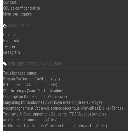
Contact
CGU et confidentialité
Mentions légales
SUIVEZ-NOUS
LinkedIn
Facebook
Twitter
Instagram
DERNIÈRES OFFRES V-A EXCLUSIVE
Tous les catalogues
Paysan Parfumeur (Breil-sur-roya)
Refuge De La Valmasque (Tende)
L'Air Du Temps (Saint Martin Vésubie)
Le Comptoir De Joséphine (Valdeblore)
Canyoning Et Randonnée Avec Roya évasion (Breil-sur-roya)
Accompagnement Vtt à Assistance électrique, Merveilles E-bike (Tende)
Tourisme & Développement Solidaires (TDS Voyage) (Angers)
Aux Sources Gourmandes (Allos)
Ad Montem, Location De Vélos électriques (Colmars Les Alpes)