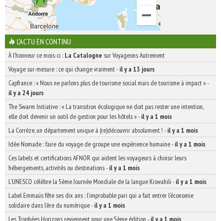
L'ACTU EN CONTINU
À l'honneur ce mois-ci :
La Catalogne
sur Voyageons Autrement
Voyage sur-mesure : ce qui change vraiment
-
il y a 13 jours
Capfrance : « Nous ne parlons plus de tourisme social mais de tourisme à impact »
-
il y a 24 jours
The Swarm Initiative : « La transition écologique ne doit pas rester une intention,
elle doit devenir un outil de gestion pour les hôtels »
-
il y a 1 mois
La Corrèze, un département unique à (re)découvrir absolument !
-
il y a 1 mois
Idée Nomade : faire du voyage de groupe une expérience humaine
-
il y a 1 mois
Ces labels et certifications AFNOR qui aident les voyageurs à choisir leurs
hébergements, activités ou destinations
-
il y a 1 mois
L’UNESCO célèbre la 5ème Journée Mondiale de la langue Kiswahili
-
il y a 1 mois
Label Emmaüs fête ses dix ans : l’improbable pari qui a fait entrer l’économie
solidaire dans l’ère du numérique
-
il y a 1 mois
Les Trophées Horizons reviennent pour une 5ème édition
-
il y a 1 mois