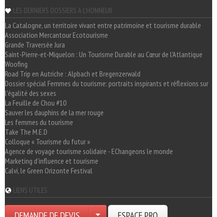
LES DERNIERS DOSSIERS A L'HONNEUR
La Catalogne, un territoire vivant entre patrimoine et tourisme durable
Association Mercantour Ecotourisme
Grande Traversée Jura
Saint-Pierre-et-Miquelon : Un Tourisme Durable au Cœur de l'Atlantique
Woofing
Road Trip en Autriche : Alpbach et Bregenzerwald
Dossier spécial Femmes du tourisme: portraits inspirants et réflexions sur
l'égalité des sexes
La Feuille de Chou #10
Sauver les dauphins de la mer rouge
Les femmes du tourisme
Take The M.E.D
Colloque « Tourisme du futur »
Agence de voyage tourisme solidaire - EChangeons le monde
Marketing d'influence et tourisme
Calvi, le Green Orizonte Festival
LIENS UTILES
DEMANDE DE DEVIS
ESPACE PRO