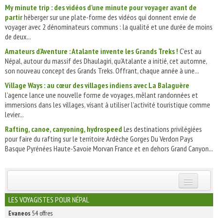
My minute trip : des vidéos d’une minute pour voyager avant de
partir
héberger sur une plate-forme des vidéos qui donnent envie de
voyager avec 2 dénominateurs communs : la qualité et une durée de moins
de deux...
Amateurs d’Aventure : Atalante invente les Grands Treks !
C’est au
Népal, autour du massif des Dhaulagiri, qu’Atalante a initié, cet automne,
son nouveau concept des Grands Treks. Offrant, chaque année à une...
Village Ways : au cœur des villages indiens avec La Balaguère
l’agence lance une nouvelle forme de voyages, mêlant randonnées et
immersions dans les villages, visant à utiliser l’activité touristique comme
levier...
Rafting, canoe, canyoning, hydrospeed
Les destinations privilégiées
pour faire du rafting sur le territoire Ardèche Gorges Du Verdon Pays
Basque Pyrénées Haute-Savoie Morvan France et en dehors Grand Canyon...
INSCRIVEZ-VOUS | ABONNEZ-VOUS
LES VOYAGISTES POUR NÉPAL
Evaneos
54 offres