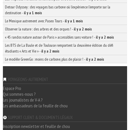
Detour Odyssey : des voyages bas carbone où l’expérience l’emporte sur la
destination
-
il y a 1 mois
Le Mexique autrement avec Paseo Tours
-
il y a 1 mois
Observer la nature : des arbres et des orques !
-
il y a 2 mois
« 45 randos nature autour de Paris » accessibles sans voiture !
-
il y a 2 mois
Les BTS de La Baule et de Toulouse remportent la deuxième édition du défi
étudiants « Arts et Vie »
-
il y a 2 mois
Le modèle GreenGo : moins de carbone, plus de plaisir !
-
il y a 2 mois
VOYAGEONS-AUTREMENT
Espace Pro
Qui sommes-nous ?
Les journalistes de V-A ?
Les ambassadeurs de la feuille de chou
SUPPORT CLIENT & DOCUMENTS LÉGAUX
Inscription newsletter et feuille de chou