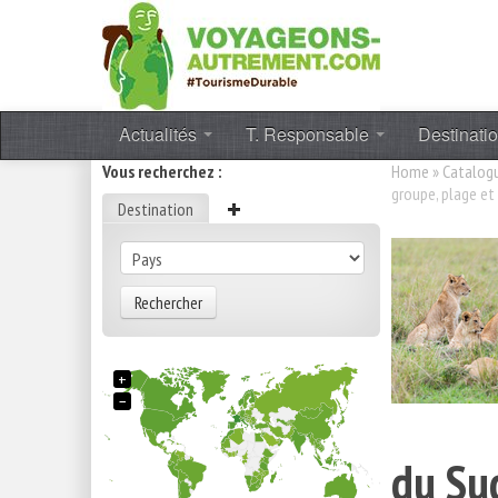
Actualités
T. Responsable
Destinati
Vous recherchez :
Home
»
Catalog
groupe, plage et
Destination
Rechercher
+
−
du Su