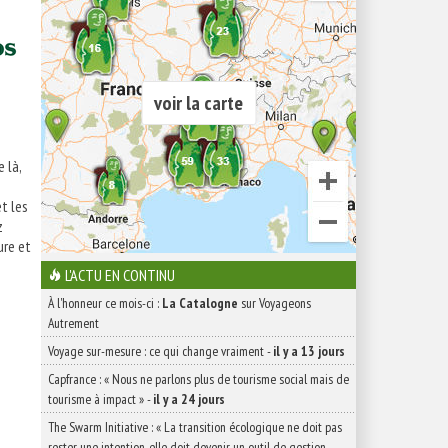
voir la carte
 là,
t les
z
ure et
L'ACTU EN CONTINU
À l'honneur ce mois-ci :
La Catalogne
sur Voyageons
Autrement
Voyage sur-mesure : ce qui change vraiment
-
il y a 13 jours
Capfrance : « Nous ne parlons plus de tourisme social mais de
tourisme à impact »
-
il y a 24 jours
The Swarm Initiative : « La transition écologique ne doit pas
rester une intention, elle doit devenir un outil de gestion