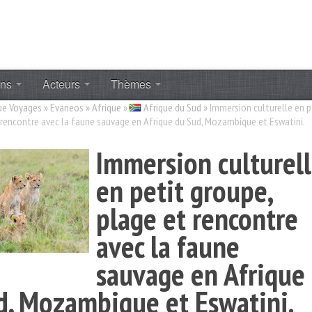
ons
Acteurs
Thèmes
ue Voyages
»
Evaneos
»
Afrique
»
Afrique du Sud
»
Immersion culturelle en p
 rencontre avec la faune sauvage en Afrique du Sud, Mozambique et Eswatini.
Immersion culturel
en petit groupe,
plage et rencontre
avec la faune
sauvage en Afrique
d, Mozambique et Eswatini.