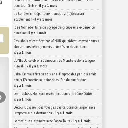
st
pour les hôtels »
-
il y a 1 mois
La Corrèze, un département unique à (re)découvrir
absolument !
-
il y a 1 mois
Idée Nomade : faire du voyage de groupe une expérience
humaine
-
il y a 1 mois
Ces labels et certifications AFNOR qui aident les voyageurs à
choisir leurs hébergements, activités ou destinations
-
il y a 1 mois
L’UNESCO célèbre la 5ème Journée Mondiale de la langue
Kiswahili
-
il y a 1 mois
Label Emmaüs fête ses dix ans : l’improbable pari qui a fait
entrer l’économie solidaire dans l’ère du numérique
-
il y a 1 mois
›
Les Trophées Horizons reviennent pour une 5ème édition
-
il y a 1 mois
Detour Odyssey : des voyages bas carbone où l’expérience
l’emporte sur la destination
-
il y a 1 mois
Le Mexique autrement avec Paseo Tours
-
il y a 1 mois