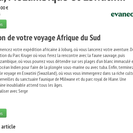
00 €
s
os
on de votre voyage Afrique du Sud
cez votre expédition africaine à Joburg, où vous lancerez votre aventure. De
tion du Parc Kruger où vous ferez la rencontre avec la faune sauvage, puis
ambique, où vous pourrez vous détendre sur ses plages d'un blanc immaculé e
'océan Indien pour faire de la plongée sous-marine ou avec tuba. Enfin, termine
e voyage en Eswatini (Swaziland), où vous vous immergerez dans sa riche cult
erveilles du sanctuaire faunique de Mlilwane et du parc royal de Hlane. Une
aine inoubliable attend tous les âges.
aliser avec Serge
os
 article