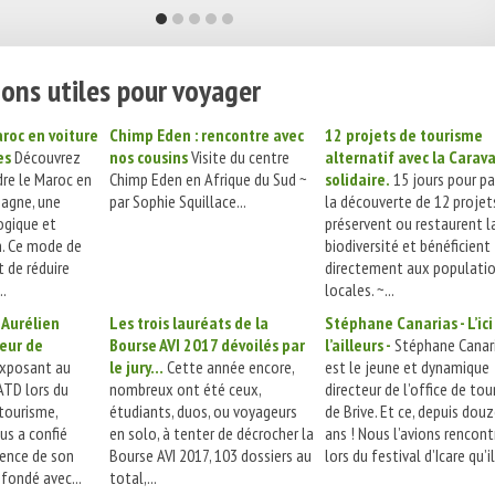
ons utiles pour voyager
roc en voiture
Chimp Eden : rencontre avec
12 projets de tourisme
es
Découvrez
nos cousins
Visite du centre
alternatif avec la Carav
re le Maroc en
Chimp Eden en Afrique du Sud ~
solidaire.
15 jours pour par
pagne, une
par Sophie Squillace...
la découverte de 12 projet
ogique et
préservent ou restaurent l
on. Ce mode de
biodiversité et bénéficient
 de réduire
directement aux populati
..
locales. ~...
 Aurélien
Les trois lauréats de la
Stéphane Canarias - L’ici
eur de
Bourse AVI 2017 dévoilés par
l’ailleurs -
Stéphane Canar
xposant au
le jury…
Cette année encore,
est le jeune et dynamique
’ATD lors du
nombreux ont été ceux,
directeur de l’office de to
 tourisme,
étudiants, duos, ou voyageurs
de Brive. Et ce, depuis dou
us a confié
en solo, à tenter de décrocher la
ans ! Nous l’avions rencont
ssence de son
Bourse AVI 2017, 103 dossiers au
lors du festival d’Icare qu’il.
ofondé avec...
total,...