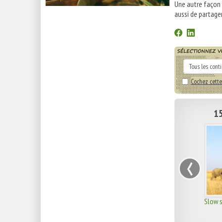
Une autre façon
aussi de partager
Cochez cette
15
‹
Slow s