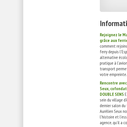
Informati
Rejoignez le Ma
grâce aux ferri
comment rejoind
ferry depuis l'Es
alternative écol
pratique à l'avi
transport permet
votre empreinte.
Rencontre avec
Seux, cofondat
DOUBLE SENS
E
sein du village d
dernier salon du
Aurélien Seux no
l’histoire et l’e
agence, qu’il a c