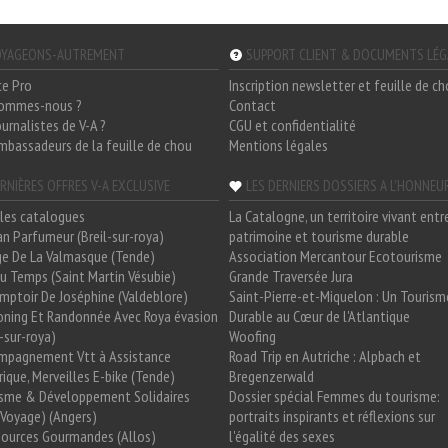
YAGEONS-AUTREMENT
SUPPORT CLIENT & DOCUMENTS LÉ
ce Pro
Inscription newsletter et feuille de c
sommes-nous ?
Contact
ournalistes de V-A ?
CGU et confidentialité
mbassadeurs de la feuille de chou
Mentions légales
RNIÈRES OFFRES V-A EXCLUSIVE
LES DERNIERS DOSSIERS A L'HONNEU
les catalogues
La Catalogne, un territoire vivant entr
n Parfumeur (Breil-sur-roya)
patrimoine et tourisme durable
e De La Valmasque (Tende)
Association Mercantour Ecotourisme
 Du Temps (Saint Martin Vésubie)
Grande Traversée Jura
mptoir De Joséphine (Valdeblore)
Saint-Pierre-et-Miquelon : Un Tourism
oning Et Randonnée Avec Roya évasion
Durable au Cœur de l'Atlantique
l-sur-roya)
Woofing
mpagnement Vtt à Assistance
Road Trip en Autriche : Alpbach et
rique, Merveilles E-bike (Tende)
Bregenzerwald
isme & Développement Solidaires
Dossier spécial Femmes du tourisme:
Voyage) (Angers)
portraits inspirants et réflexions sur
Sources Gourmandes (Allos)
l'égalité des sexes