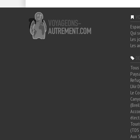
VO
Espa
Qui 
Les j
Les a
DE
Tous 
Paysa
Refug
L'Air
Le Co
Cany
(Brei
Acco
élect
Tour
(TDS 
Aux 