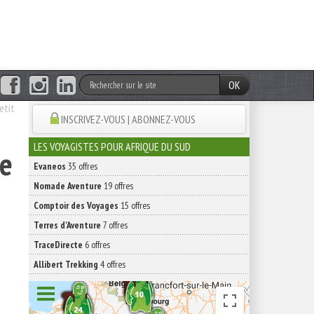
OK
etit
INSCRIVEZ-VOUS | ABONNEZ-VOUS
LES VOYAGISTES POUR AFRIQUE DU SUD
le
Evaneos
35 offres
Nomade Aventure
19 offres
Comptoir des Voyages
15 offres
Terres d'Aventure
7 offres
TraceDirecte
6 offres
Allibert Trekking
4 offres