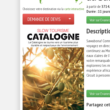
à partir de
3714.
Choisissez votre destination via la
carte interactive
Durée : 11 jour
DEMANDE DE DEVIS
Voir sur Evane
Descripti
Sawubona! Commen
voyagez en direc
continuez au Moz
eaux claires de l
votre remarquabl
explorerez les m
expérience afric
Circuit à personn
Voir sur Evane
Partagez cet