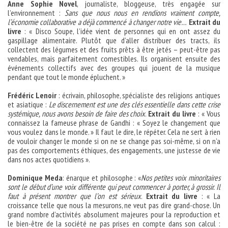
Anne Sophie Novel
, journaliste, bloggeuse, très engagée sur
l’environnement :
Sans que nous nous en rendions vraiment compte,
l’économie collaborative a déjà commencé à changer notre vie…
Extrait du
livre
: « Disco Soupe, l’idée vient de personnes qui en ont assez du
gaspillage alimentaire. Plutôt que d’aller distribuer des tracts, ils
collectent des légumes et des fruits prêts à être jetés – peut-être pas
vendables, mais parfaitement comestibles. Ils organisent ensuite des
événements collectifs avec des groupes qui jouent de la musique
pendant que tout le monde épluchent. »
Frédéric Lenoir
: écrivain, philosophe, spécialiste des religions antiques
et asiatique :
Le discernement est une des clés essentielle dans cette crise
systémique, nous avons besoin de faire des choix
.
Extrait du livre
: « Vous
connaissez la fameuse phrase de Gandhi : « Soyez le changement que
vous voulez dans le monde. » Il faut le dire, le répéter. Cela ne sert à rien
de vouloir changer le monde si on ne se change pas soi-même, si on n’a
pas des comportements éthiques, des engagements, une justesse de vie
dans nos actes quotidiens ».
Dominique Meda
: énarque et philosophe : «
Nos petites voix minoritaires
sont le début d’une voix différente qui peut commencer à porter, à grossir. Il
faut à présent montrer que l’on est sérieux
.
Extrait du livre
: « La
croissance telle que nous la mesurons, ne veut pas dire grand-chose. Un
grand nombre d’activités absolument majeures pour la reproduction et
le bien-être de la société ne pas prises en compte dans son calcul :