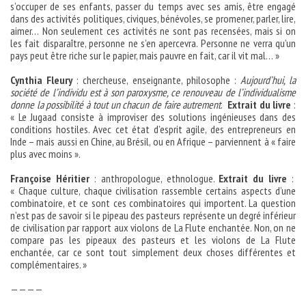
s’occuper de ses enfants, passer du temps avec ses amis, être engagé
dans des activités politiques, civiques, bénévoles, se promener, parler, lire,
aimer… Non seulement ces activités ne sont pas recensées, mais si on
les fait disparaître, personne ne s’en apercevra. Personne ne verra qu’un
pays peut être riche sur le papier, mais pauvre en fait, car il vit mal… »
Cynthia Fleury
: chercheuse, enseignante, philosophe :
Aujourd’hui, la
société de l’individu est à son paroxysme, ce renouveau de l’individualisme
donne la possibilité à tout un chacun de faire autrement
.
Extrait du livre
:
« Le Jugaad consiste à improviser des solutions ingénieuses dans des
conditions hostiles. Avec cet état d’esprit agile, des entrepreneurs en
Inde – mais aussi en Chine, au Brésil, ou en Afrique – parviennent à « faire
plus avec moins ».
Françoise Héritier
: anthropologue, ethnologue.
Extrait du livre
:
« Chaque culture, chaque civilisation rassemble certains aspects d’une
combinatoire, et ce sont ces combinatoires qui importent. La question
n’est pas de savoir si le pipeau des pasteurs représente un degré inférieur
de civilisation par rapport aux violons de La Flute enchantée. Non, on ne
compare pas les pipeaux des pasteurs et les violons de La Flute
enchantée, car ce sont tout simplement deux choses différentes et
complémentaires. »
————