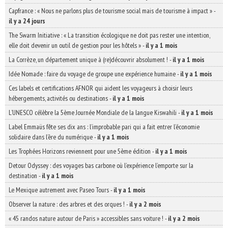
Capfrance : « Nous ne parlons plus de tourisme social mais de tourisme à impact »
-
il y a 24 jours
The Swarm Initiative : « La transition écologique ne doit pas rester une intention,
elle doit devenir un outil de gestion pour les hôtels »
-
il y a 1 mois
La Corrèze, un département unique à (re)découvrir absolument !
-
il y a 1 mois
Idée Nomade : faire du voyage de groupe une expérience humaine
-
il y a 1 mois
Ces labels et certifications AFNOR qui aident les voyageurs à choisir leurs
hébergements, activités ou destinations
-
il y a 1 mois
L’UNESCO célèbre la 5ème Journée Mondiale de la langue Kiswahili
-
il y a 1 mois
Label Emmaüs fête ses dix ans : l’improbable pari qui a fait entrer l’économie
solidaire dans l’ère du numérique
-
il y a 1 mois
Les Trophées Horizons reviennent pour une 5ème édition
-
il y a 1 mois
Detour Odyssey : des voyages bas carbone où l’expérience l’emporte sur la
destination
-
il y a 1 mois
Le Mexique autrement avec Paseo Tours
-
il y a 1 mois
Observer la nature : des arbres et des orques !
-
il y a 2 mois
« 45 randos nature autour de Paris » accessibles sans voiture !
-
il y a 2 mois