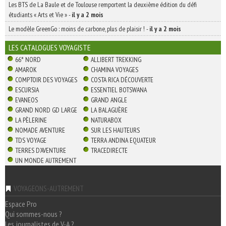
Les BTS de La Baule et de Toulouse remportent la deuxième édition du défi
étudiants « Arts et Vie »
-
il y a 2 mois
Le modèle GreenGo : moins de carbone, plus de plaisir !
-
il y a 2 mois
LES CATALOGUES VOYAGISTE
66° NORD
ALLIBERT TREKKING
AMAROK
CHAMINA VOYAGES
COMPTOIR DES VOYAGES
COSTA RICA DÉCOUVERTE
ESCURSIA
ESSENTIEL BOTSWANA
EVANEOS
GRAND ANGLE
GRAND NORD GD LARGE
LA BALAGUÈRE
LA PÈLERINE
NATURABOX
NOMADE AVENTURE
SUR LES HAUTEURS
TDS VOYAGE
TERRA ANDINA EQUATEUR
TERRES D'AVENTURE
TRACEDIRECTE
UN MONDE AUTREMENT
VOYAGEONS-AUTREMENT
Espace Pro
Qui sommes-nous ?
Les journalistes de V-A ?