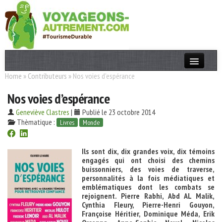
Home
»
Contributeurs
»
Nos voies d'espérance
Actualités
Nos voies d’espérance
T. Responsable
Geneviève Clastres
|
Publié le 23 octobre 2014
Destinations
Thèmatique :
Livres
Monde
Acteurs
Ils sont dix, dix grandes voix, dix témoins
Thèmes
engagés qui ont choisi des chemins
buissonniers, des voies de traverse,
personnalités à la fois médiatiques et
OK
emblématiques dont les combats se
rejoignent. Pierre Rabhi, Abd AL Malik,
Cynthia Fleury, Pierre-Henri Gouyon,
Françoise Héritier, Dominique Méda, Erik