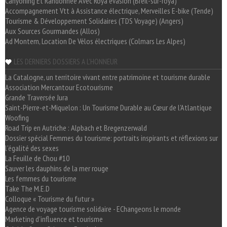
Canyoning Et Randonnée Avec Roya évasion (Breil-sur-roya)
Accompagnement Vtt à Assistance électrique, Merveilles E-bike (Tende)
Tourisme & Développement Solidaires (TDS Voyage) (Angers)
Aux Sources Gourmandes (Allos)
Ad Montem, Location De Vélos électriques (Colmars Les Alpes)
LES DERNIERS DOSSIERS A L'HONNEUR
La Catalogne, un territoire vivant entre patrimoine et tourisme durable
Association Mercantour Ecotourisme
Grande Traversée Jura
Saint-Pierre-et-Miquelon : Un Tourisme Durable au Cœur de l'Atlantique
Woofing
Road Trip en Autriche : Alpbach et Bregenzerwald
Dossier spécial Femmes du tourisme: portraits inspirants et réflexions sur
l'égalité des sexes
La Feuille de Chou #10
Sauver les dauphins de la mer rouge
Les femmes du tourisme
Take The M.E.D
Colloque « Tourisme du futur »
Agence de voyage tourisme solidaire - EChangeons le monde
Marketing d'influence et tourisme