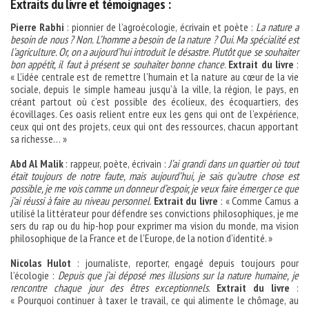
Extraits du livre et témoignages :
Pierre Rabhi
: pionnier de l’agroécologie, écrivain et poète :
La nature a
besoin de nous ? Non. L’homme a besoin de la nature ? Oui. Ma spécialité est
l’agriculture. Or, on a aujourd’hui introduit le désastre. Plutôt que se souhaiter
bon appétit, il faut à présent se souhaiter bonne chance
.
Extrait du livre
:
« L’idée centrale est de remettre l’humain et la nature au cœur de la vie
sociale, depuis le simple hameau jusqu’à la ville, la région, le pays, en
créant partout où c’est possible des écolieux, des écoquartiers, des
écovillages. Ces oasis relient entre eux les gens qui ont de l’expérience,
ceux qui ont des projets, ceux qui ont des ressources, chacun apportant
sa richesse… »
Abd Al Malik
: rappeur, poète, écrivain :
J’ai grandi dans un quartier où tout
était toujours de notre faute, mais aujourd’hui, je sais qu’autre chose est
possible, je me vois comme un donneur d’espoir, je veux faire émerger ce que
j’ai réussi à faire au niveau personnel
.
Extrait du livre
: « Comme Camus a
utilisé la littérateur pour défendre ses convictions philosophiques, je me
sers du rap ou du hip-hop pour exprimer ma vision du monde, ma vision
philosophique de la France et de l’Europe, de la notion d’identité. »
Nicolas Hulot
: journaliste, reporter, engagé depuis toujours pour
l’écologie :
Depuis que j’ai déposé mes illusions sur la nature humaine, je
rencontre chaque jour des êtres exceptionnels
.
Extrait du livre
:
« Pourquoi continuer à taxer le travail, ce qui alimente le chômage, au