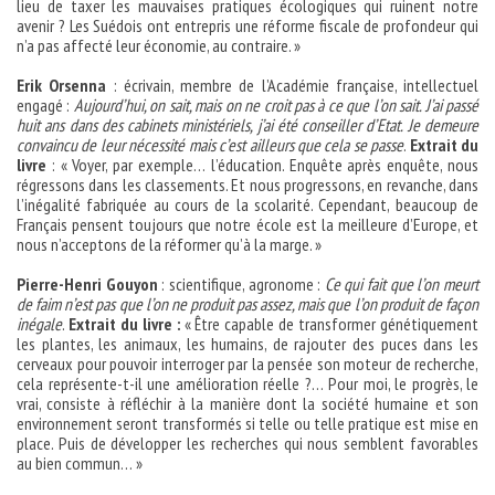
lieu de taxer les mauvaises pratiques écologiques qui ruinent notre
avenir ? Les Suédois ont entrepris une réforme fiscale de profondeur qui
n’a pas affecté leur économie, au contraire. »
Erik Orsenna
: écrivain, membre de l’Académie française, intellectuel
engagé :
Aujourd’hui, on sait, mais on ne croit pas à ce que l’on sait. J’ai passé
huit ans dans des cabinets ministériels, j’ai été conseiller d’Etat. Je demeure
convaincu de leur nécessité mais c’est ailleurs que cela se passe
.
Extrait du
livre
: « Voyer, par exemple… l’éducation. Enquête après enquête, nous
régressons dans les classements. Et nous progressons, en revanche, dans
l’inégalité fabriquée au cours de la scolarité. Cependant, beaucoup de
Français pensent toujours que notre école est la meilleure d’Europe, et
nous n’acceptons de la réformer qu’à la marge. »
Pierre-Henri Gouyon
: scientifique, agronome :
Ce qui fait que l’on meurt
de faim n’est pas que l’on ne produit pas assez, mais que l’on produit de façon
inégale
.
Extrait du livre :
« Être capable de transformer génétiquement
les plantes, les animaux, les humains, de rajouter des puces dans les
cerveaux pour pouvoir interroger par la pensée son moteur de recherche,
cela représente-t-il une amélioration réelle ?… Pour moi, le progrès, le
vrai, consiste à réfléchir à la manière dont la société humaine et son
environnement seront transformés si telle ou telle pratique est mise en
place. Puis de développer les recherches qui nous semblent favorables
au bien commun… »