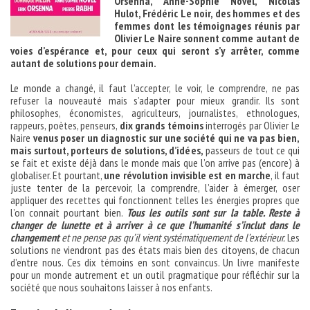
Orsenna, Anne-Sophie Novel, Nicolas
Hulot, Frédéric Le noir, des hommes et des
femmes dont les témoignages réunis par
Olivier Le Naire sonnent comme autant de
voies d’espérance et, pour ceux qui seront s’y arrêter, comme
autant de solutions pour demain.
Le monde a changé, il faut l’accepter, le voir, le comprendre, ne pas
refuser la nouveauté mais s’adapter pour mieux grandir. Ils sont
philosophes, économistes, agriculteurs, journalistes, ethnologues,
rappeurs, poètes, penseurs,
dix grands témoins
interrogés par Olivier Le
Naire
venus poser un diagnostic sur une société qui ne va pas bien,
mais surtout, porteurs de solutions, d’idées,
passeurs de tout ce qui
se fait et existe déjà dans le monde mais que l’on arrive pas (encore) à
globaliser. Et pourtant,
une révolution invisible est en marche
, il faut
juste tenter de la percevoir, la comprendre, l’aider à émerger, oser
appliquer des recettes qui fonctionnent telles les énergies propres que
l’on connait pourtant bien.
Tous les outils sont sur la table. Reste à
changer de lunette et à arriver à ce que l’humanité s’inclut dans le
changement
et ne pense pas qu’il vient systématiquement de l’extérieur.
Les
solutions ne viendront pas des états mais bien des citoyens, de chacun
d’entre nous. Ces dix témoins en sont convaincus. Un livre manifeste
pour un monde autrement et un outil pragmatique pour réfléchir sur la
société que nous souhaitons laisser à nos enfants.