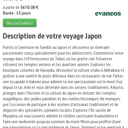
à partir de
3670.00 €
Durée : 13 jours
Voir sur Evaneos
Description de votre voyage Japon
Partez à l'aventure en famille au Japon et découvrez un itinéraire
passionnant conçu spécialement pour les adolescents. Commencez votre
voyage dans l'effervescence de Tokyo, où les gratte-ciel futuristes
côtoient les temples anciens et les quartiers animés. Explorez les
boutiques colorées de Harajuku, découvrez la culture otaku à Akihabara et
goûtez à une variété de plats délicieux dans les restaurants de rue. Faites
une escapade à Hakone pour admirer la vue spectaculaire sur le mont Fuji
depuis le lac Ashi et vous détendre dans les onsens traditionnels. À Kyoto,
plongez dans l'histoire et la culture du Japon en visitant des temples
magnifiques, des jardins paisibles et des ruelles historiques. Ne manquez
pas l'occasion de participer à des ateliers d'artisanat traditionnel et de
déguster des spécialités culinaires locales. Explorez l'île sacrée de
Miyajima, où vous pourrez admirer le célèbre sanctuaire Itsukushima et
faire une randonnée jusqu'au sommet du mont Misen pour profiter d'une
vue panoramique sur la mer intérieure du Japon. Terminez votre aventure à