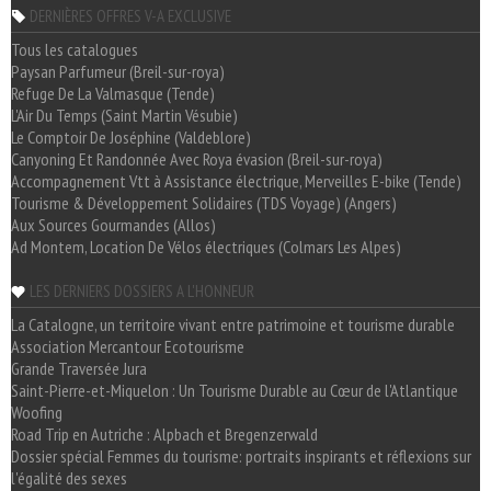
DERNIÈRES OFFRES V-A EXCLUSIVE
Tous les catalogues
Paysan Parfumeur (Breil-sur-roya)
Refuge De La Valmasque (Tende)
L'Air Du Temps (Saint Martin Vésubie)
Le Comptoir De Joséphine (Valdeblore)
Canyoning Et Randonnée Avec Roya évasion (Breil-sur-roya)
Accompagnement Vtt à Assistance électrique, Merveilles E-bike (Tende)
Tourisme & Développement Solidaires (TDS Voyage) (Angers)
Aux Sources Gourmandes (Allos)
Ad Montem, Location De Vélos électriques (Colmars Les Alpes)
LES DERNIERS DOSSIERS A L'HONNEUR
La Catalogne, un territoire vivant entre patrimoine et tourisme durable
Association Mercantour Ecotourisme
Grande Traversée Jura
Saint-Pierre-et-Miquelon : Un Tourisme Durable au Cœur de l'Atlantique
Woofing
Road Trip en Autriche : Alpbach et Bregenzerwald
Dossier spécial Femmes du tourisme: portraits inspirants et réflexions sur
l'égalité des sexes