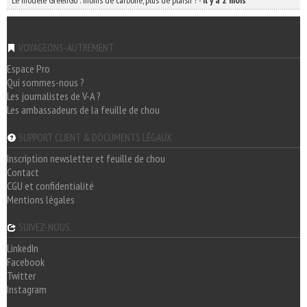
Le modèle GreenGo : moins de carbone, plus de plaisir !
-
il y a 2 mois
VOYAGEONS-AUTREMENT
Espace Pro
Qui sommes-nous ?
Les journalistes de V-A ?
Les ambassadeurs de la feuille de chou
SUPPORT CLIENT & DOCUMENTS LÉGAUX
Inscription newsletter et feuille de chou
Contact
CGU et confidentialité
Mentions légales
SUIVEZ-NOUS
LinkedIn
Facebook
Twitter
Instagram