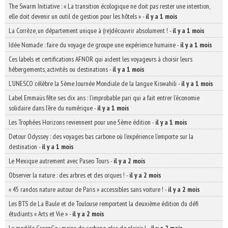
The Swarm Initiative : « La transition écologique ne doit pas rester une intention,
elle doit devenir un outil de gestion pour les hôtels »
-
il y a 1 mois
La Corrèze, un département unique à (re)découvrir absolument !
-
il y a 1 mois
Idée Nomade : faire du voyage de groupe une expérience humaine
-
il y a 1 mois
Ces labels et certifications AFNOR qui aident les voyageurs à choisir leurs
hébergements, activités ou destinations
-
il y a 1 mois
L’UNESCO célèbre la 5ème Journée Mondiale de la langue Kiswahili
-
il y a 1 mois
Label Emmaüs fête ses dix ans : l’improbable pari qui a fait entrer l’économie
solidaire dans l’ère du numérique
-
il y a 1 mois
Les Trophées Horizons reviennent pour une 5ème édition
-
il y a 1 mois
Detour Odyssey : des voyages bas carbone où l’expérience l’emporte sur la
destination
-
il y a 1 mois
Le Mexique autrement avec Paseo Tours
-
il y a 2 mois
Observer la nature : des arbres et des orques !
-
il y a 2 mois
« 45 randos nature autour de Paris » accessibles sans voiture !
-
il y a 2 mois
Les BTS de La Baule et de Toulouse remportent la deuxième édition du défi
étudiants « Arts et Vie »
-
il y a 2 mois