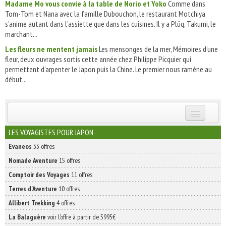
Madame Mo vous convie à la table de Norio et Yoko
Comme dans
Tom-Tom et Nana avec la famille Dubouchon, le restaurant Motchiya
s’anime autant dans l’assiette que dans les cuisines. Il y a Plüq, Takumi, le
marchant...
Les fleurs ne mentent jamais
Les mensonges de la mer, Mémoires d’une
fleur, deux ouvrages sortis cette année chez Philippe Picquier qui
permettent d’arpenter le Japon puis la Chine. Le premier nous ramène au
début...
INSCRIVEZ-VOUS | ABONNEZ-VOUS
LES VOYAGISTES POUR JAPON
Evaneos
33 offres
Nomade Aventure
15 offres
Comptoir des Voyages
11 offres
Terres d'Aventure
10 offres
Allibert Trekking
4 offres
La Balaguère
voir l'offre à partir de 5995€