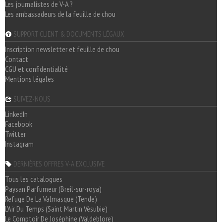
Les journalistes de V-A ?
Les ambassadeurs de la feuille de chou
SUPPORT CLIENT & DOCUMENTS LÉGAUX
Inscription newsletter et feuille de chou
Contact
CGU et confidentialité
Mentions légales
SUIVEZ-NOUS
LinkedIn
Facebook
Twitter
Instagram
DERNIÈRES OFFRES V-A EXCLUSIVE
Tous les catalogues
Paysan Parfumeur (Breil-sur-roya)
Refuge De La Valmasque (Tende)
L'Air Du Temps (Saint Martin Vésubie)
Le Comptoir De Joséphine (Valdeblore)