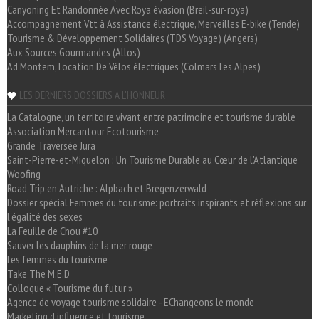
Canyoning Et Randonnée Avec Roya évasion (Breil-sur-roya)
Accompagnement Vtt à Assistance électrique, Merveilles E-bike (Tende)
Tourisme & Développement Solidaires (TDS Voyage) (Angers)
Aux Sources Gourmandes (Allos)
Ad Montem, Location De Vélos électriques (Colmars Les Alpes)
LES DERNIERS DOSSIERS A L'HONNEUR
La Catalogne, un territoire vivant entre patrimoine et tourisme durable
Association Mercantour Ecotourisme
Grande Traversée Jura
Saint-Pierre-et-Miquelon : Un Tourisme Durable au Cœur de l'Atlantique
Woofing
Road Trip en Autriche : Alpbach et Bregenzerwald
Dossier spécial Femmes du tourisme: portraits inspirants et réflexions sur
l'égalité des sexes
La Feuille de Chou #10
Sauver les dauphins de la mer rouge
Les femmes du tourisme
Take The M.E.D
Colloque « Tourisme du futur »
Agence de voyage tourisme solidaire - EChangeons le monde
Marketing d'influence et tourisme