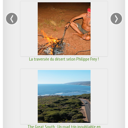
exclusives
‹
›
La traversée du désert selon Philippe Frey !
The Great South : Un road trip inoubliable en