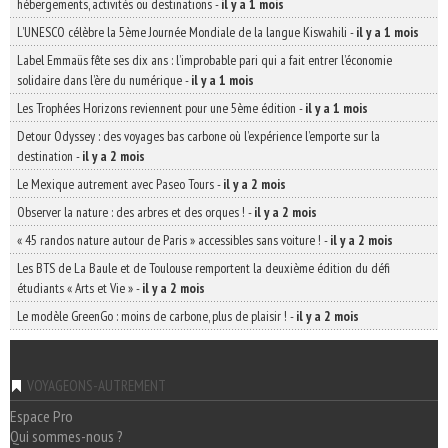
hébergements, activités ou destinations
-
il y a 1 mois
L’UNESCO célèbre la 5ème Journée Mondiale de la langue Kiswahili
-
il y a 1 mois
Label Emmaüs fête ses dix ans : l’improbable pari qui a fait entrer l’économie
solidaire dans l’ère du numérique
-
il y a 1 mois
Les Trophées Horizons reviennent pour une 5ème édition
-
il y a 1 mois
Detour Odyssey : des voyages bas carbone où l’expérience l’emporte sur la
destination
-
il y a 2 mois
Le Mexique autrement avec Paseo Tours
-
il y a 2 mois
Observer la nature : des arbres et des orques !
-
il y a 2 mois
« 45 randos nature autour de Paris » accessibles sans voiture !
-
il y a 2 mois
Les BTS de La Baule et de Toulouse remportent la deuxième édition du défi
étudiants « Arts et Vie »
-
il y a 2 mois
Le modèle GreenGo : moins de carbone, plus de plaisir !
-
il y a 2 mois
VOYAGEONS-AUTREMENT
Espace Pro
Qui sommes-nous ?