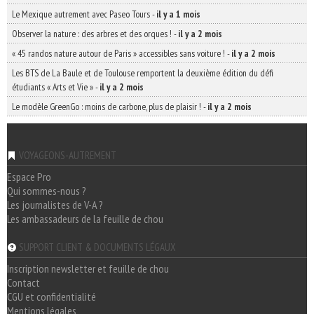
Le Mexique autrement avec Paseo Tours
-
il y a 1 mois
Observer la nature : des arbres et des orques !
-
il y a 2 mois
« 45 randos nature autour de Paris » accessibles sans voiture !
-
il y a 2 mois
Les BTS de La Baule et de Toulouse remportent la deuxième édition du défi
étudiants « Arts et Vie »
-
il y a 2 mois
Le modèle GreenGo : moins de carbone, plus de plaisir !
-
il y a 2 mois
VOYAGEONS-AUTREMENT
Espace Pro
Qui sommes-nous ?
Les journalistes de V-A ?
Les ambassadeurs de la feuille de chou
SUPPORT CLIENT & DOCUMENTS LÉGAUX
Inscription newsletter et feuille de chou
Contact
CGU et confidentialité
Mentions légales