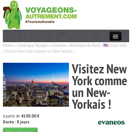
Home
»
Catalogue Voyages
»
Evaneos
»
Amérique du Nord
»
États-Unis
Actualités
»
Visitez New York comme un New-Yorkais !
T. Responsable
Visitez New
Destinations
York comme
Acteurs
un New-
Thèmes
Yorkais !
OK
à partir de
4100.00 €
Durée : 8 jours