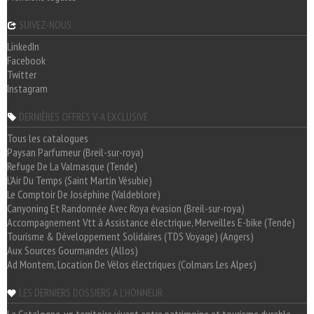
SUIVEZ-NOUS
LinkedIn
Facebook
Twitter
Instagram
DERNIÈRES OFFRES V-A EXCLUSIVE
Tous les catalogues
Paysan Parfumeur (Breil-sur-roya)
Refuge De La Valmasque (Tende)
L'Air Du Temps (Saint Martin Vésubie)
Le Comptoir De Joséphine (Valdeblore)
Canyoning Et Randonnée Avec Roya évasion (Breil-sur-roya)
Accompagnement Vtt à Assistance électrique, Merveilles E-bike (Tende)
Tourisme & Développement Solidaires (TDS Voyage) (Angers)
Aux Sources Gourmandes (Allos)
Ad Montem, Location De Vélos électriques (Colmars Les Alpes)
LES DERNIERS DOSSIERS A L'HONNEUR