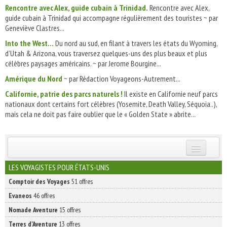
Rencontre avec Alex, guide cubain à Trinidad.
Rencontre avec Alex,
guide cubain à Trinidad qui accompagne régulièrement des touristes ~ par
Geneviève Clastres...
Into the West…
Du nord au sud, en filant à travers les états du Wyoming,
d’Utah & Arizona, vous traversez quelques-uns des plus beaux et plus
célèbres paysages américains. ~ par Jerome Bourgine...
Amérique du Nord
~ par Rédaction Voyageons-Autrement...
Californie, patrie des parcs naturels !
Il existe en Californie neuf parcs
nationaux dont certains fort célèbres (Yosemite, Death Valley, Séquoia..),
mais cela ne doit pas faire oublier que le « Golden State » abrite...
INSCRIVEZ-VOUS | ABONNEZ-VOUS
LES VOYAGISTES POUR ÉTATS-UNIS
Comptoir des Voyages
51 offres
Evaneos
46 offres
Nomade Aventure
15 offres
Terres d'Aventure
13 offres