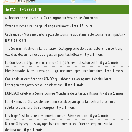
L'ACTU EN CONTINU
À l'honneur ce mois-ci :
La Catalogne
sur Voyageons Autrement
Voyage sur-mesure : ce qui change vraiment
-
il y a 13 jours
Capfrance : « Nous ne parlons plus de tourisme social mais de tourisme à impact »
-
il y a 24 jours
The Swarm Initiative : « La transition écologique ne doit pas rester une intention,
elle doit devenir un outil de gestion pour les hôtels »
-
il y a 1 mois
La Corrèze, un département unique à (re)découvrir absolument !
-
il y a 1 mois
Idée Nomade : faire du voyage de groupe une expérience humaine
-
il y a 1 mois
Ces labels et certifications AFNOR qui aident les voyageurs à choisir leurs
hébergements, activités ou destinations
-
il y a 1 mois
L’UNESCO célèbre la 5ème Journée Mondiale de la langue Kiswahili
-
il y a 1 mois
Label Emmaüs fête ses dix ans : l’improbable pari qui a fait entrer l’économie
solidaire dans l’ère du numérique
-
il y a 1 mois
Les Trophées Horizons reviennent pour une 5ème édition
-
il y a 1 mois
Detour Odyssey : des voyages bas carbone où l’expérience l’emporte sur la
destination
-
il y a 1 mois