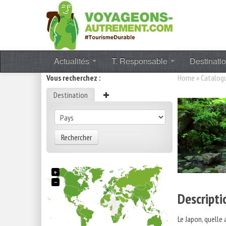
Actualités
T. Responsable
Destinati
Vous recherchez :
Home
»
Catalog
Destination
Rechercher
+
−
Descripti
Le Japon, quelle 