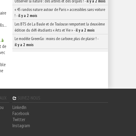
Observer la nature : des arbres et des orques !
-
il y a 2 mois
« 45 randos nature autour de Paris » accessibles sans voiture
aire
!
-
il y a 2 mois
Les BTS de La Baule et de Toulouse remportent la deuxième
ls...
édition du défi étudiants « Arts et Vie »
-
il y a 2 mois
Le modèle GreenGo : moins de carbone, plus de plaisir !
-
l à
il y a 2 mois
t de
vec
able
me
GAUX
SUIVEZ-NOUS
hou
LinkedIn
Facebook
Twitter
Instagram