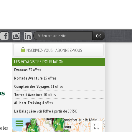
OK
INSCRIVEZ-VOUS | ABONNEZ-VOUS
LES VOYAGISTES POUR JAPON
Evaneos
33 offres
Nomade Aventure
15 offres
Comptoir des Voyages
11 offres
Terres d'Aventure
10 offres
Allibert Trekking
4 offres
La Balaguère
voir l'offre à partir de 5995€
e les