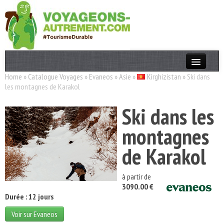
Home
»
Catalogue Voyages
»
Evaneos
»
Asie
»
Kirghizistan
»
Ski dans
Actualités
les montagnes de Karakol
T. Responsable
Ski dans les
Destinations
montagnes
Acteurs
de Karakol
Thèmes
à partir de
OK
3090.00 €
Durée : 12 jours
Voir sur Evaneos