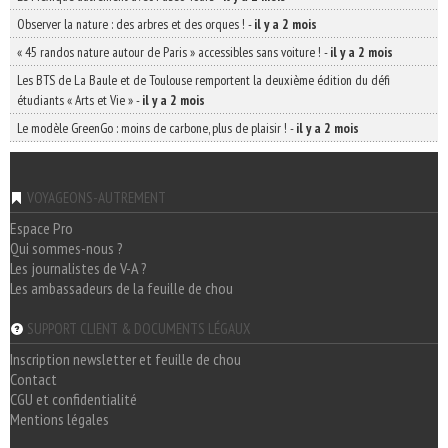
Observer la nature : des arbres et des orques !
-
il y a 2 mois
« 45 randos nature autour de Paris » accessibles sans voiture !
-
il y a 2 mois
Les BTS de La Baule et de Toulouse remportent la deuxième édition du défi
étudiants « Arts et Vie »
-
il y a 2 mois
Le modèle GreenGo : moins de carbone, plus de plaisir !
-
il y a 2 mois
VOYAGEONS-AUTREMENT
Espace Pro
Qui sommes-nous ?
Les journalistes de V-A ?
Les ambassadeurs de la feuille de chou
SUPPORT CLIENT & DOCUMENTS LÉGAUX
Inscription newsletter et feuille de chou
Contact
CGU et confidentialité
Mentions légales