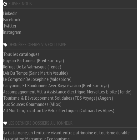
SUIVEZ-NOUS
LinkedIn
Facebook
Twitter
Instagram
DERNIÈRES OFFRES V-A EXCLUSIVE
Tous les catalogues
Paysan Parfumeur (Breil-sur-roya)
Refuge De La Valmasque (Tende)
L'Air Du Temps (Saint Martin Vésubie)
Le Comptoir De Joséphine (Valdeblore)
Canyoning Et Randonnée Avec Roya évasion (Breil-sur-roya)
Accompagnement Vtt à Assistance électrique, Merveilles E-bike (Tende)
Tourisme & Développement Solidaires (TDS Voyage) (Angers)
Aux Sources Gourmandes (Allos)
Ad Montem, Location De Vélos électriques (Colmars Les Alpes)
LES DERNIERS DOSSIERS A L'HONNEUR
La Catalogne, un territoire vivant entre patrimoine et tourisme durable
Association Mercantour Ecotourisme