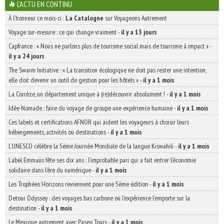
L'ACTU EN CONTINU
À l'honneur ce mois-ci :
La Catalogne
sur Voyageons Autrement
Voyage sur-mesure : ce qui change vraiment
-
il y a 13 jours
Capfrance : « Nous ne parlons plus de tourisme social mais de tourisme à impact »
-
il y a 24 jours
The Swarm Initiative : « La transition écologique ne doit pas rester une intention,
elle doit devenir un outil de gestion pour les hôtels »
-
il y a 1 mois
La Corrèze, un département unique à (re)découvrir absolument !
-
il y a 1 mois
Idée Nomade : faire du voyage de groupe une expérience humaine
-
il y a 1 mois
Ces labels et certifications AFNOR qui aident les voyageurs à choisir leurs
hébergements, activités ou destinations
-
il y a 1 mois
L’UNESCO célèbre la 5ème Journée Mondiale de la langue Kiswahili
-
il y a 1 mois
Label Emmaüs fête ses dix ans : l’improbable pari qui a fait entrer l’économie
solidaire dans l’ère du numérique
-
il y a 1 mois
Les Trophées Horizons reviennent pour une 5ème édition
-
il y a 1 mois
Detour Odyssey : des voyages bas carbone où l’expérience l’emporte sur la
destination
-
il y a 1 mois
Le Mexique autrement avec Paseo Tours
-
il y a 1 mois