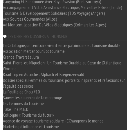
Canyoning Et Randonnée Avec Roya évasion (Breil-sur-roya)
Accompagnement Vtt à Assistance électrique, Merveilles E-bike (Tende)
Tourisme & Développement Solidaires (TDS Voyage) (Angers)
Aux Sources Gourmandes (Allos)
Ad Montem, Location De Vélos électriques (Colmars Les Alpes)
LES DERNIERS DOSSIERS A L'HONNEUR
La Catalogne, un territoire vivant entre patrimoine et tourisme durable
Association Mercantour Ecotourisme
Grande Traversée Jura
Saint-Pierre-et-Miquelon : Un Tourisme Durable au Cœur de l'Atlantique
Woofing
Road Trip en Autriche : Alpbach et Bregenzerwald
Dossier spécial Femmes du tourisme: portraits inspirants et réflexions sur
l'égalité des sexes
La Feuille de Chou #10
Sauver les dauphins de la mer rouge
Les femmes du tourisme
Take The M.E.D
Colloque « Tourisme du futur »
Agence de voyage tourisme solidaire - EChangeons le monde
Marketing d'influence et tourisme