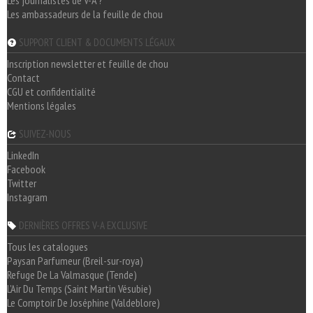
Les journalistes de V-A ?
Les ambassadeurs de la feuille de chou
SUPPORT CLIENT & DOCUMENTS LÉGAUX
Inscription newsletter et feuille de chou
Contact
CGU et confidentialité
Mentions légales
SUIVEZ-NOUS
LinkedIn
Facebook
Twitter
Instagram
DERNIÈRES OFFRES V-A EXCLUSIVE
Tous les catalogues
Paysan Parfumeur (Breil-sur-roya)
Refuge De La Valmasque (Tende)
L'Air Du Temps (Saint Martin Vésubie)
Le Comptoir De Joséphine (Valdeblore)