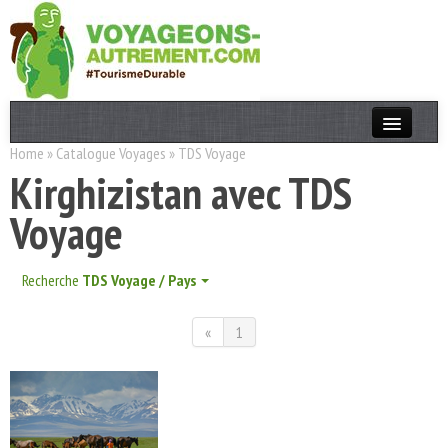
Home
»
Catalogue Voyages
»
TDS Voyage
Actualités
Kirghizistan avec TDS
T. Responsable
Voyage
Destinations
Acteurs
Recherche
TDS Voyage / Pays
Thèmes
«
1
OK