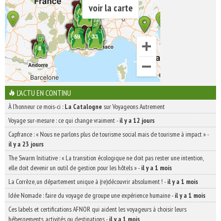
voir la carte
L'ACTU EN CONTINU
À l'honneur ce mois-ci :
La Catalogne
sur Voyageons Autrement
Voyage sur-mesure : ce qui change vraiment
-
il y a 12 jours
Capfrance : « Nous ne parlons plus de tourisme social mais de tourisme à impact »
-
il y a 23 jours
The Swarm Initiative : « La transition écologique ne doit pas rester une intention,
elle doit devenir un outil de gestion pour les hôtels »
-
il y a 1 mois
La Corrèze, un département unique à (re)découvrir absolument !
-
il y a 1 mois
Idée Nomade : faire du voyage de groupe une expérience humaine
-
il y a 1 mois
Ces labels et certifications AFNOR qui aident les voyageurs à choisir leurs
hébergements, activités ou destinations
-
il y a 1 mois