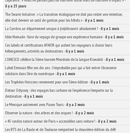
Capfrance : « Nous ne parlons plus de tourisme social mais de tourisme à impact »
-
il y a 25 jours
The Swarm Initiative : « La transition écologique ne doit pas rester une intention,
elle doit devenir un outil de gestion pour les hôtels »
-
il y a 1 mois
La Corrèze, un département unique à (re)découvrir absolument !
-
il y a 1 mois
Idée Nomade : faire du voyage de groupe une expérience humaine
-
il y a 1 mois
Ces labels et certifications AFNOR qui aident les voyageurs à choisir leurs
hébergements, activités ou destinations
-
il y a 1 mois
L’UNESCO célèbre la 5ème Journée Mondiale de la langue Kiswahili
-
il y a 1 mois
Label Emmaüs fête ses dix ans : l’improbable pari qui a fait entrer l’économie
solidaire dans l’ère du numérique
-
il y a 1 mois
Les Trophées Horizons reviennent pour une 5ème édition
-
il y a 1 mois
Detour Odyssey : des voyages bas carbone où l’expérience l’emporte sur la
destination
-
il y a 1 mois
Le Mexique autrement avec Paseo Tours
-
il y a 2 mois
Observer la nature : des arbres et des orques !
-
il y a 2 mois
« 45 randos nature autour de Paris » accessibles sans voiture !
-
il y a 2 mois
Les BTS de La Baule et de Toulouse remportent la deuxième édition du défi