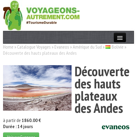
Home
»
Catalogue Voyages
»
Evaneos
»
Amérique du Sud
»
Bolivie
»
Actualités
Découverte des hauts plateaux des Andes
T. Responsable
Découverte
Destinations
des hauts
Acteurs
plateaux
Thèmes
des Andes
OK
à partir de
1860.00 €
Durée : 14 jours