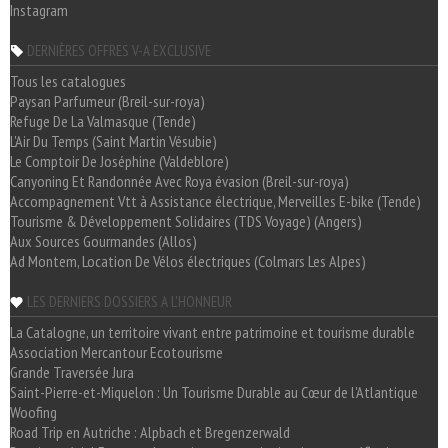
Instagram
DERNIÈRES OFFRES V-A EXCLUSIVE
Tous les catalogues
Paysan Parfumeur (Breil-sur-roya)
Refuge De La Valmasque (Tende)
L'Air Du Temps (Saint Martin Vésubie)
Le Comptoir De Joséphine (Valdeblore)
Canyoning Et Randonnée Avec Roya évasion (Breil-sur-roya)
Accompagnement Vtt à Assistance électrique, Merveilles E-bike (Tende)
Tourisme & Développement Solidaires (TDS Voyage) (Angers)
Aux Sources Gourmandes (Allos)
Ad Montem, Location De Vélos électriques (Colmars Les Alpes)
LES DERNIERS DOSSIERS A L'HONNEUR
La Catalogne, un territoire vivant entre patrimoine et tourisme durable
Association Mercantour Ecotourisme
Grande Traversée Jura
Saint-Pierre-et-Miquelon : Un Tourisme Durable au Cœur de l'Atlantique
Woofing
Road Trip en Autriche : Alpbach et Bregenzerwald