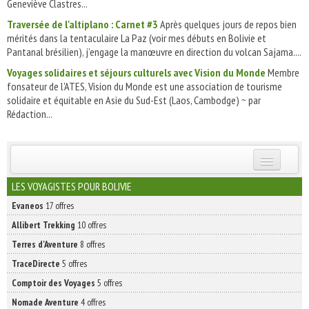
Geneviève Clastres...
Traversée de l'altiplano : Carnet #3
Après quelques jours de repos bien
mérités dans la tentaculaire La Paz (voir mes débuts en Bolivie et
Pantanal brésilien), j’engage la manœuvre en direction du volcan Sajama....
Voyages solidaires et séjours culturels avec Vision du Monde
Membre
fonsateur de l'ATES, Vision du Monde est une association de tourisme
solidaire et équitable en Asie du Sud-Est (Laos, Cambodge) ~ par
Rédaction...
INSCRIVEZ-VOUS | ABONNEZ-VOUS
LES VOYAGISTES POUR BOLIVIE
Evaneos
17 offres
Allibert Trekking
10 offres
Terres d'Aventure
8 offres
TraceDirecte
5 offres
Comptoir des Voyages
5 offres
Nomade Aventure
4 offres