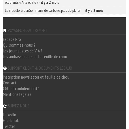
étudiants « Arts et Vie »
-
il y a 2 mois
Le modèle GreenGo : moins de carbone, plus de plaisir !
-
il y a 2 mois
VOYAGEONS-AUTREMENT
Espace Pro
Qui sommes-nous ?
Les journalistes de V-A ?
Les ambassadeurs de la feuille de chou
SUPPORT CLIENT & DOCUMENTS LÉGAUX
Inscription newsletter et feuille de chou
Contact
CGU et confidentialité
Mentions légales
SUIVEZ-NOUS
LinkedIn
Facebook
Twitter