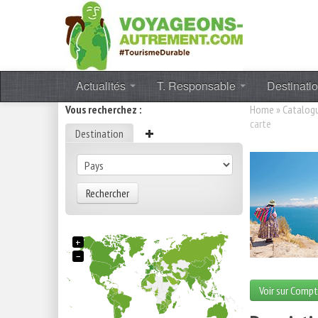
Actualités
T. Responsable
Destinati
Vous recherchez :
Home
»
Catalog
carte
Destination
Rechercher
+
−
Voir sur Compt