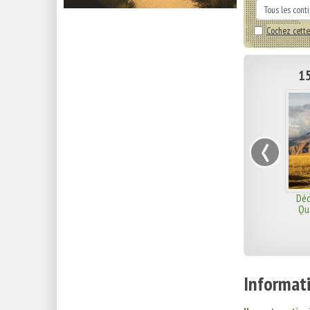
Cochez cette
15
‹
Déc
Qu
Informati