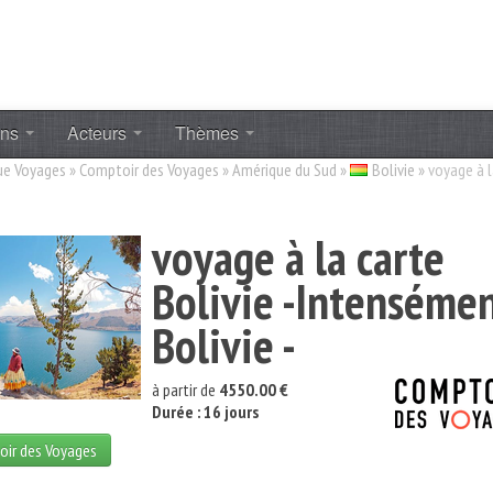
ons
Acteurs
Thèmes
ue Voyages
»
Comptoir des Voyages
»
Amérique du Sud
»
Bolivie
»
voyage à 
voyage à la carte
Bolivie -Intenséme
Bolivie -
à partir de
4550.00 €
Durée : 16 jours
oir des Voyages