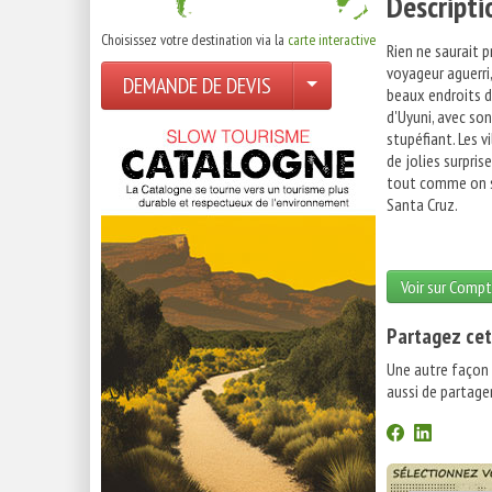
Descripti
Choisissez votre destination via la
carte interactive
Rien ne saurait p
voyageur aguerri,
DEMANDE DE DEVIS
beaux endroits de
d'Uyuni, avec so
stupéfiant. Les v
de jolies surpris
tout comme on s'
Santa Cruz.
Voir sur Compt
Partagez cet
Une autre façon
aussi de partager