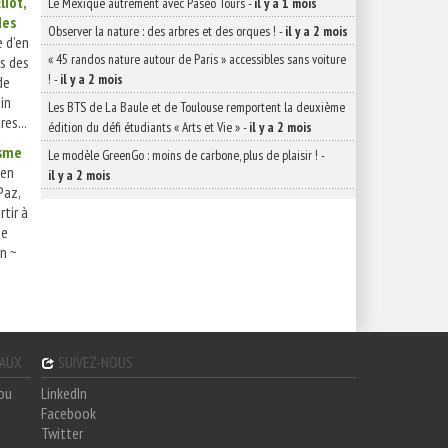
liot,
Le Mexique autrement avec Paseo Tours
-
il y a 1 mois
des
Observer la nature : des arbres et des orques !
-
il y a 2 mois
 d’en
« 45 randos nature autour de Paris » accessibles sans voiture
es des
!
-
il y a 2 mois
de
in
Les BTS de La Baule et de Toulouse remportent la deuxième
res...
édition du défi étudiants « Arts et Vie »
-
il y a 2 mois
isme
Le modèle GreenGo : moins de carbone, plus de plaisir !
-
 en
il y a 2 mois
Paz,
rtir à
ne
n ~
GAUX
SUIVEZ-NOUS
hou
LinkedIn
Facebook
Twitter