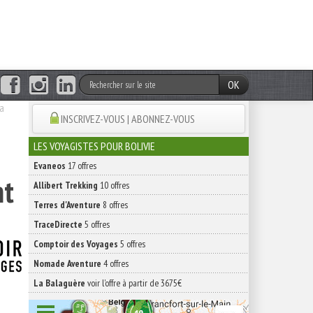
OK
la
INSCRIVEZ-VOUS | ABONNEZ-VOUS
LES VOYAGISTES POUR BOLIVIE
Evaneos
17 offres
nt
Allibert Trekking
10 offres
Terres d'Aventure
8 offres
TraceDirecte
5 offres
Comptoir des Voyages
5 offres
Nomade Aventure
4 offres
La Balaguère
voir l'offre à partir de 3675€