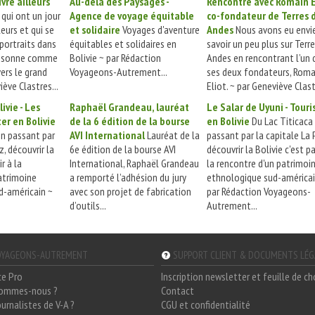
ivre ailleurs
Au-delà des Paysages -
Rencontre avec Romain E
 qui ont un jour
Agence de voyage équitable
co-fondateur de Terres 
leurs et qui se
et solidaire
Voyages d'aventure
Andes
Nous avons eu envie
portraits dans
équitables et solidaires en
savoir un peu plus sur Terr
résonne comme
Bolivie ~ par Rédaction
Andes en rencontrant l’un 
ers le grand
Voyageons-Autrement...
ses deux fondateurs, Roma
iève Clastres...
Eliot. ~ par Geneviève Clast
ivie - Les
Raphaël Grandeau, lauréat
Le Salar de Uyuni - Tour
ter en Bolivie
de la 6 édition de la bourse
en Bolivie
Du Lac Titicaca
en passant par
AVI International
Lauréat de la
passant par la capitale La 
z, découvrir la
6e édition de la bourse AVI
découvrir la Bolivie c'est pa
ir à la
International, Raphaël Grandeau
la rencontre d'un patrimoi
atrimoine
a remporté l’adhésion du jury
ethnologique sud-américai
d-américain ~
avec son projet de fabrication
par Rédaction Voyageons-
d’outils...
Autrement...
YAGEONS-AUTREMENT
SUPPORT CLIENT & DOCUMENTS LÉ
ce Pro
Inscription newsletter et feuille de c
sommes-nous ?
Contact
ournalistes de V-A ?
CGU et confidentialité