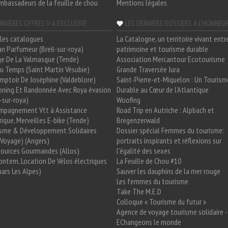
mbassadeurs de la feuille de chou
Mentions légales
RNIÈRES OFFRES V-A EXCLUSIVE
LES DERNIERS DOSSIERS A L'HONNEU
les catalogues
La Catalogne, un territoire vivant entr
n Parfumeur (Breil-sur-roya)
patrimoine et tourisme durable
e De La Valmasque (Tende)
Association Mercantour Ecotourisme
 Du Temps (Saint Martin Vésubie)
Grande Traversée Jura
mptoir De Joséphine (Valdeblore)
Saint-Pierre-et-Miquelon : Un Tourism
oning Et Randonnée Avec Roya évasion
Durable au Cœur de l'Atlantique
l-sur-roya)
Woofing
mpagnement Vtt à Assistance
Road Trip en Autriche : Alpbach et
rique, Merveilles E-bike (Tende)
Bregenzerwald
isme & Développement Solidaires
Dossier spécial Femmes du tourisme:
Voyage) (Angers)
portraits inspirants et réflexions sur
Sources Gourmandes (Allos)
l'égalité des sexes
ntem, Location De Vélos électriques
La Feuille de Chou #10
ars Les Alpes)
Sauver les dauphins de la mer rouge
Les femmes du tourisme
Take The M.E.D
Colloque « Tourisme du futur »
Agence de voyage tourisme solidaire -
EChangeons le monde