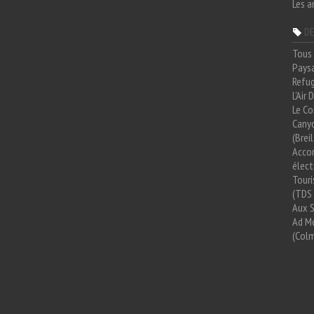
Les a
DE
Tous 
Paysa
Refug
L'Air
Le Co
Cany
(Brei
Acco
élect
Tour
(TDS 
Aux 
Ad Mo
(Colm