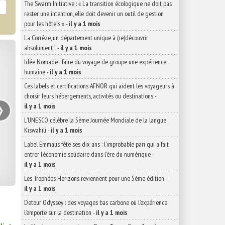
The Swarm Initiative : « La transition écologique ne doit pas
rester une intention, elle doit devenir un outil de gestion
pour les hôtels »
-
il y a 1 mois
La Corrèze, un département unique à (re)découvrir
absolument !
-
il y a 1 mois
Idée Nomade : faire du voyage de groupe une expérience
humaine
-
il y a 1 mois
Ces labels et certifications AFNOR qui aident les voyageurs à
›
choisir leurs hébergements, activités ou destinations
-
il y a 1 mois
L’UNESCO célèbre la 5ème Journée Mondiale de la langue
Kiswahili
-
il y a 1 mois
Label Emmaüs fête ses dix ans : l’improbable pari qui a fait
entrer l’économie solidaire dans l’ère du numérique
-
il y a 1 mois
Les Trophées Horizons reviennent pour une 5ème édition
-
il y a 1 mois
Detour Odyssey : des voyages bas carbone où l’expérience
l’emporte sur la destination
-
il y a 1 mois