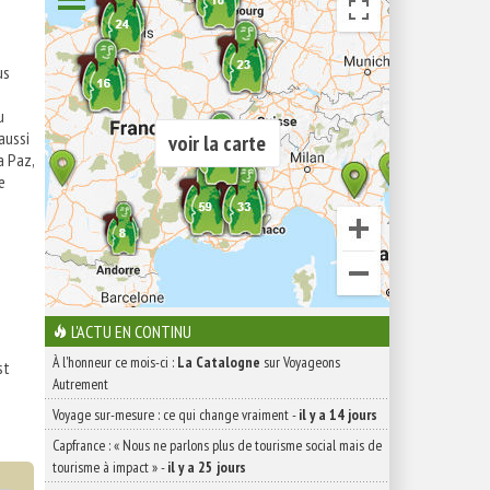
us
u
aussi
voir la carte
a Paz,
e
L'ACTU EN CONTINU
À l'honneur ce mois-ci :
La Catalogne
sur Voyageons
st
Autrement
Voyage sur-mesure : ce qui change vraiment
-
il y a 14 jours
Capfrance : « Nous ne parlons plus de tourisme social mais de
tourisme à impact »
-
il y a 25 jours