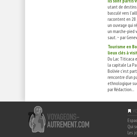
Ils sont partis v
utant de destins
basculé vers l’ail
racontent en 28 
un ouvrage qui 
un marche-pied v
saut. ~ par Genev
Tourisme en Bol
lieux clés à visi
Du Lac Titicaca 
la capitale La Pa
Bolivie c'est part
rencontre d'un p
ethnologique su
par Rédaction...
VO
Espa
Qui 
Les j