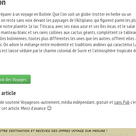
on
réparer à un voyage en Bolivie. Que l'on soit un globe-trotter en herbe ou un
 on reste sans voix devant les paysages de l'Altiplano, qui figurent parmi les pl
 notre planète. Le lac Titicaca, avec ses eaux azur et ses îles incas, et le salar
n manteau blanc et ses rares collines aux cactus géants, complètent ce tablea
illes boliviennes, toutes plus différentes les unes que les autres, offrent elles 
es. On adore le mélange entre modernité et traditions andines qui caractérise L
est laissé séduire par le charme colonial de Sucre et l'atmosphère tropicale d
oir des Voyages
 article
 de soutenir Voyageons-autrement, média indépendant, gratuit et
sans Pub
c'e
 cet article. Merci d'avance 😉