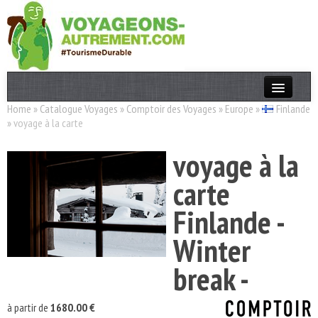
Home
»
Catalogue Voyages
»
Comptoir des Voyages
»
Europe
»
Finlande
Actualités
»
voyage à la carte
T. Responsable
voyage à la
Destinations
carte
Acteurs
Finlande -
Thèmes
Winter
OK
break -
à partir de
1680.00 €