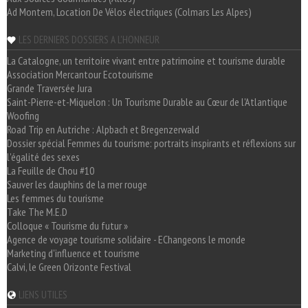
Ad Montem, Location De Vélos électriques (Colmars Les Alpes)
LES DERNIERS DOSSIERS A L'HONNEUR
La Catalogne, un territoire vivant entre patrimoine et tourisme durable
Association Mercantour Ecotourisme
Grande Traversée Jura
Saint-Pierre-et-Miquelon : Un Tourisme Durable au Cœur de l'Atlantique
Woofing
Road Trip en Autriche : Alpbach et Bregenzerwald
Dossier spécial Femmes du tourisme: portraits inspirants et réflexions sur
l'égalité des sexes
La Feuille de Chou #10
Sauver les dauphins de la mer rouge
Les femmes du tourisme
Take The M.E.D
Colloque « Tourisme du futur »
Agence de voyage tourisme solidaire - EChangeons le monde
Marketing d'influence et tourisme
Calvi, le Green Orizonte Festival
LIENS UTILES