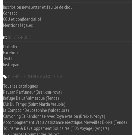
Inscription newsletter et feuille de chou
Contact
CGU et confidentialité
Mentions légales
SUIVEZ-NOUS
LinkedIn
Facebook
Twitter
Instagram
DERNIÈRES OFFRES V-A EXCLUSIVE
Tous les catalogues
Paysan Parfumeur (Breil-sur-roya)
Refuge De La Valmasque (Tende)
L'Air Du Temps (Saint Martin Vésubie)
Le Comptoir De Joséphine (Valdeblore)
Canyoning Et Randonnée Avec Roya évasion (Breil-sur-roya)
Accompagnement Vtt à Assistance électrique, Merveilles E-bike (Tende)
Tourisme & Développement Solidaires (TDS Voyage) (Angers)
Aux Sources Gourmandes (Allos)