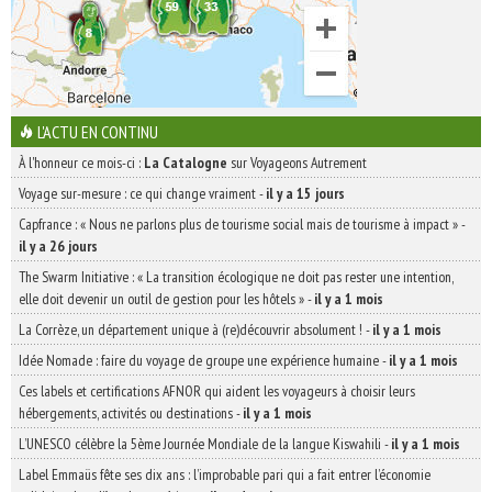
L'ACTU EN CONTINU
À l'honneur ce mois-ci :
La Catalogne
sur Voyageons Autrement
Voyage sur-mesure : ce qui change vraiment
-
il y a 15 jours
Capfrance : « Nous ne parlons plus de tourisme social mais de tourisme à impact »
-
il y a 26 jours
The Swarm Initiative : « La transition écologique ne doit pas rester une intention,
elle doit devenir un outil de gestion pour les hôtels »
-
il y a 1 mois
La Corrèze, un département unique à (re)découvrir absolument !
-
il y a 1 mois
Idée Nomade : faire du voyage de groupe une expérience humaine
-
il y a 1 mois
Ces labels et certifications AFNOR qui aident les voyageurs à choisir leurs
hébergements, activités ou destinations
-
il y a 1 mois
L’UNESCO célèbre la 5ème Journée Mondiale de la langue Kiswahili
-
il y a 1 mois
Label Emmaüs fête ses dix ans : l’improbable pari qui a fait entrer l’économie