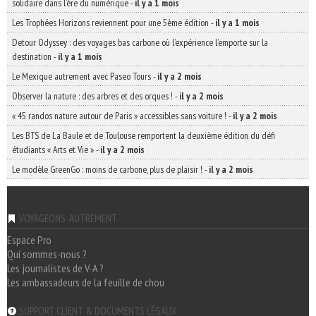
solidaire dans l’ère du numérique
-
il y a 1 mois
Les Trophées Horizons reviennent pour une 5ème édition
-
il y a 1 mois
Detour Odyssey : des voyages bas carbone où l’expérience l’emporte sur la
destination
-
il y a 1 mois
Le Mexique autrement avec Paseo Tours
-
il y a 2 mois
Observer la nature : des arbres et des orques !
-
il y a 2 mois
« 45 randos nature autour de Paris » accessibles sans voiture !
-
il y a 2 mois
Les BTS de La Baule et de Toulouse remportent la deuxième édition du défi
étudiants « Arts et Vie »
-
il y a 2 mois
Le modèle GreenGo : moins de carbone, plus de plaisir !
-
il y a 2 mois
VOYAGEONS-AUTREMENT
Espace Pro
Qui sommes-nous ?
Les journalistes de V-A ?
Les ambassadeurs de la feuille de chou
SUPPORT CLIENT & DOCUMENTS LÉGAUX