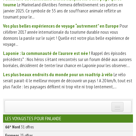
tourne
Le Marineland d'Antibes fermera définitivement ses portes en
janvier 2025. Ce symbole de 55 ans de souffrance animale reflète un
tournant pour le...
Vos plus belles expériences de voyage “autrement” en Europe
Pour
célébrer 2017 année internationale du tourisme durable nous vous
donnons la parole sur le sujet ! Quelle est votre plus belle expérience de
voyage...
Laponie : la communauté de l’aurore est née !
Rappel des épisodes
précédents* : Nos héros s’étant rencontrés sur un forum dédié aux aurores
boréales, décidèrent de tenter leur chance en Laponie pour les observer....
Les plus beaux endroits du monde pour un roadtrip à vélo
Le vélo
serait parait-il le meilleur moyen de découvrir un pays ! A 20 km/h, tout est
plus facile : les paysages défilent ni trop vite ni trop lentement,...
INSCRIVEZ-VOUS | ABONNEZ-VOUS
LES VOYAGISTES POUR FINLANDE
66° Nord
31 offres
Evaneos
23 offres