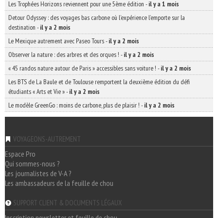
Les Trophées Horizons reviennent pour une 5ème édition
-
il y a 1 mois
Detour Odyssey : des voyages bas carbone où l’expérience l’emporte sur la
destination
-
il y a 2 mois
Le Mexique autrement avec Paseo Tours
-
il y a 2 mois
Observer la nature : des arbres et des orques !
-
il y a 2 mois
« 45 randos nature autour de Paris » accessibles sans voiture !
-
il y a 2 mois
Les BTS de La Baule et de Toulouse remportent la deuxième édition du défi
étudiants « Arts et Vie »
-
il y a 2 mois
Le modèle GreenGo : moins de carbone, plus de plaisir !
-
il y a 2 mois
VOYAGEONS-AUTREMENT
Espace Pro
Qui sommes-nous ?
Les journalistes de V-A ?
Les ambassadeurs de la feuille de chou
SUPPORT CLIENT & DOCUMENTS LÉGAUX
Inscription newsletter et feuille de chou