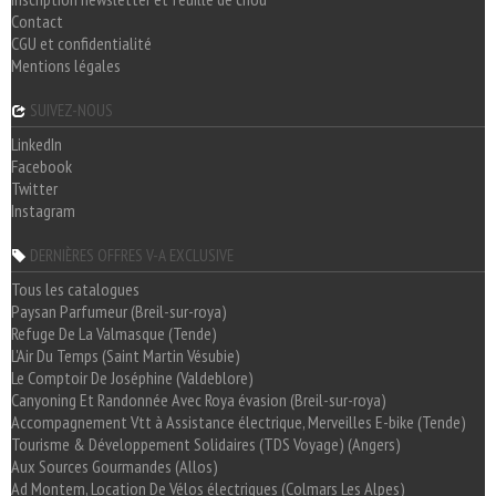
Contact
CGU et confidentialité
Mentions légales
SUIVEZ-NOUS
LinkedIn
Facebook
Twitter
Instagram
DERNIÈRES OFFRES V-A EXCLUSIVE
Tous les catalogues
Paysan Parfumeur (Breil-sur-roya)
Refuge De La Valmasque (Tende)
L'Air Du Temps (Saint Martin Vésubie)
Le Comptoir De Joséphine (Valdeblore)
Canyoning Et Randonnée Avec Roya évasion (Breil-sur-roya)
Accompagnement Vtt à Assistance électrique, Merveilles E-bike (Tende)
Tourisme & Développement Solidaires (TDS Voyage) (Angers)
Aux Sources Gourmandes (Allos)
Ad Montem, Location De Vélos électriques (Colmars Les Alpes)