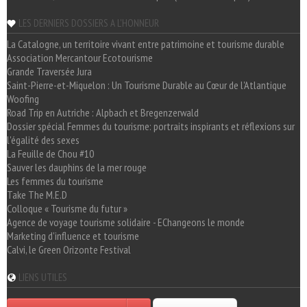
LES DERNIERS DOSSIERS A L'HONNEUR
La Catalogne, un territoire vivant entre patrimoine et tourisme durable
Association Mercantour Ecotourisme
Grande Traversée Jura
Saint-Pierre-et-Miquelon : Un Tourisme Durable au Cœur de l'Atlantique
Woofing
Road Trip en Autriche : Alpbach et Bregenzerwald
Dossier spécial Femmes du tourisme: portraits inspirants et réflexions sur
l'égalité des sexes
La Feuille de Chou #10
Sauver les dauphins de la mer rouge
Les femmes du tourisme
Take The M.E.D
Colloque « Tourisme du futur »
Agence de voyage tourisme solidaire - EChangeons le monde
Marketing d'influence et tourisme
Calvi, le Green Orizonte Festival
LIENS UTILES