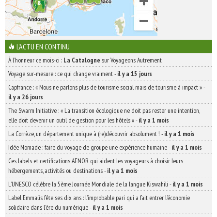
L'ACTU EN CONTINU
À l'honneur ce mois-ci :
La Catalogne
sur Voyageons Autrement
Voyage sur-mesure : ce qui change vraiment
-
il y a 15 jours
Capfrance : « Nous ne parlons plus de tourisme social mais de tourisme à impact »
-
il y a 26 jours
The Swarm Initiative : « La transition écologique ne doit pas rester une intention,
elle doit devenir un outil de gestion pour les hôtels »
-
il y a 1 mois
La Corrèze, un département unique à (re)découvrir absolument !
-
il y a 1 mois
Idée Nomade : faire du voyage de groupe une expérience humaine
-
il y a 1 mois
Ces labels et certifications AFNOR qui aident les voyageurs à choisir leurs
hébergements, activités ou destinations
-
il y a 1 mois
L’UNESCO célèbre la 5ème Journée Mondiale de la langue Kiswahili
-
il y a 1 mois
Label Emmaüs fête ses dix ans : l’improbable pari qui a fait entrer l’économie
solidaire dans l’ère du numérique
-
il y a 1 mois