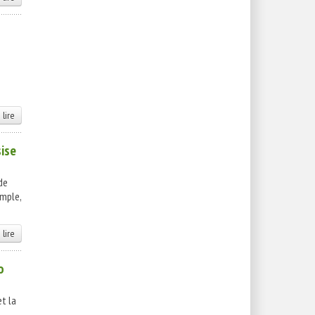
 lire
sise
de
imple,
 lire
o
et la
s