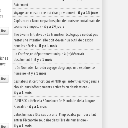
Autrement
s
Voyage sur-mesure : ce qui change vraiment
-
il y a 13 jours
tes
Capfrance : « Nous ne parlons plus de tourisme social mais de
tourisme à impact »
-
il y a 24 jours
 lire
The Swarm Initiative : « La transition écologique ne doit pas
rester une intention, elle doit devenir un outil de gestion
pour les hôtels »
-
il y a 1 mois
La Corrèze, un département unique à (re)découvrir
riches
absolument !
-
il y a 1 mois
suve
Idée Nomade : faire du voyage de groupe une expérience
humaine
-
il y a 1 mois
 lire
Ces labels et certifications AFNOR qui aident les voyageurs à
choisir leurs hébergements, activités ou destinations
-
il y a 1 mois
L’UNESCO célèbre la 5ème Journée Mondiale de la langue
Kiswahili
-
il y a 1 mois
Label Emmaüs fête ses dix ans : l’improbable pari qui a fait
entrer l’économie solidaire dans l’ère du numérique
-
il y a 1 mois
 lire