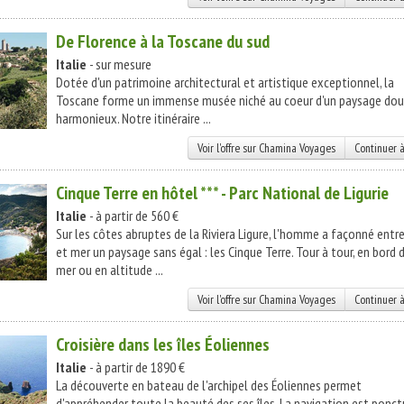
De Florence à la Toscane du sud
Italie
- sur mesure
Dotée d'un patrimoine architectural et artistique exceptionnel, la
Toscane forme un immense musée niché au coeur d'un paysage dou
harmonieux. Notre itinéraire ...
Voir l'offre sur Chamina Voyages
Continuer à
Cinque Terre en hôtel *** - Parc National de Ligurie
Italie
- à partir de 560 €
Sur les côtes abruptes de la Riviera Ligure, l'homme a façonné entre
et mer un paysage sans égal : les Cinque Terre. Tour à tour, en bord 
mer ou en altitude ...
Voir l'offre sur Chamina Voyages
Continuer à
Croisière dans les îles Éoliennes
Italie
- à partir de 1890 €
La découverte en bateau de l'archipel des Éoliennes permet
d'appréhender toute la beauté des ses îles. La navigation est ponc