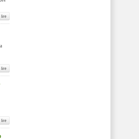
 lire
la
 lire
e
 lire
o