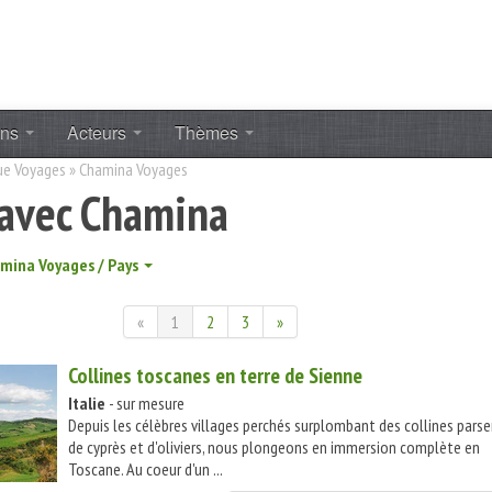
ons
Acteurs
Thèmes
ue Voyages
»
Chamina Voyages
 avec Chamina
mina Voyages / Pays
«
1
2
3
»
Collines toscanes en terre de Sienne
Italie
- sur mesure
Depuis les célèbres villages perchés surplombant des collines par
de cyprès et d'oliviers, nous plongeons en immersion complète en
Toscane. Au coeur d'un ...