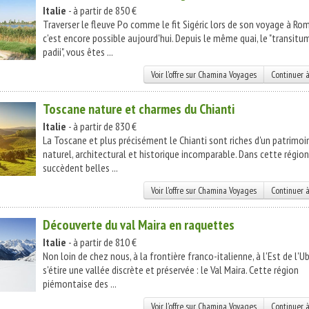
Italie
- à partir de 850 €
Traverser le fleuve Po comme le fit Sigéric lors de son voyage à Rom
c'est encore possible aujourd'hui. Depuis le même quai, le "transitu
padii", vous êtes ...
Voir l'offre sur Chamina Voyages
Continuer à
Toscane nature et charmes du Chianti
Italie
- à partir de 830 €
La Toscane et plus précisément le Chianti sont riches d'un patrimoi
naturel, architectural et historique incomparable. Dans cette région
succèdent belles ...
Voir l'offre sur Chamina Voyages
Continuer à
Découverte du val Maira en raquettes
Italie
- à partir de 810 €
Non loin de chez nous, à la frontière franco-italienne, à l'Est de l'U
s'étire une vallée discrète et préservée : le Val Maira. Cette région
piémontaise des ...
Voir l'offre sur Chamina Voyages
Continuer à