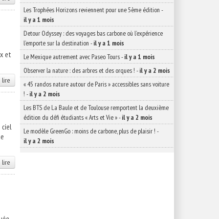
Les Trophées Horizons reviennent pour une 5ème édition
-
il y a 1 mois
Detour Odyssey : des voyages bas carbone où l’expérience
l’emporte sur la destination
-
il y a 1 mois
x et
Le Mexique autrement avec Paseo Tours
-
il y a 1 mois
Observer la nature : des arbres et des orques !
-
il y a 2 mois
 lire
« 45 randos nature autour de Paris » accessibles sans voiture
!
-
il y a 2 mois
Les BTS de La Baule et de Toulouse remportent la deuxième
édition du défi étudiants « Arts et Vie »
-
il y a 2 mois
 ciel
Le modèle GreenGo : moins de carbone, plus de plaisir !
-
de
il y a 2 mois
 lire
tuée