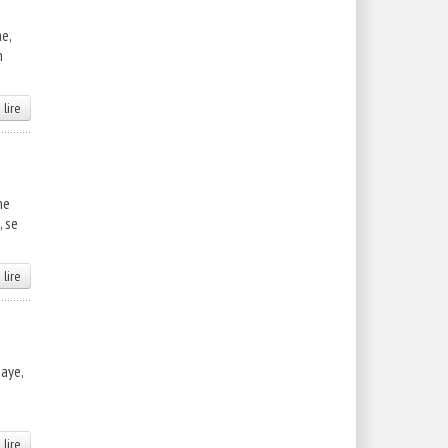
e,
m
 lire
ne
, se
 lire
baye,
 lire