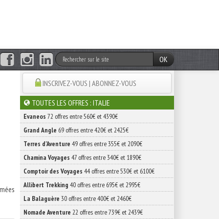
OK
INSCRIVEZ-VOUS | ABONNEZ-VOUS
TOUTES LES OFFRES : ITALIE
Evaneos
72 offres entre 560€ et 4390€
Grand Angle
69 offres entre 420€ et 2425€
Terres d'Aventure
49 offres entre 355€ et 2090€
Chamina Voyages
47 offres entre 340€ et 1890€
Comptoir des Voyages
44 offres entre 530€ et 6100€
Allibert Trekking
40 offres entre 695€ et 2995€
semées
La Balaguère
30 offres entre 400€ et 2460€
Nomade Aventure
22 offres entre 739€ et 2439€