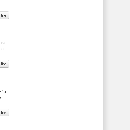
 lire
 une
e de
 lire
 "la
ux
 lire