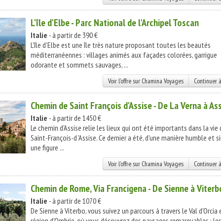
L'île d'Elbe - Parc National de l'Archipel Toscan
Italie
- à partir de 390 €
L'île d'Elbe est une île très nature proposant toutes les beautés
méditerranéennes : villages animés aux façades colorées, garrigue
odorante et sommets sauvages, ...
Voir l'offre sur Chamina Voyages
Continuer à
Chemin de Saint François d'Assise - De La Verna à As
Italie
- à partir de 1450 €
Le chemin d'Assise relie les lieux qui ont été importants dans la vie 
Saint-François-d 'Assise. Ce dernier a été, d'une manière humble et s
une figure ...
Voir l'offre sur Chamina Voyages
Continuer à
Chemin de Rome, Via Francigena - De Sienne à Viterb
Italie
- à partir de 1070 €
De Sienne à Viterbo, vous suivez un parcours à travers le Val d'Orcia 
région d'Ombrie, où vous découvrez des paysages remarquables : le