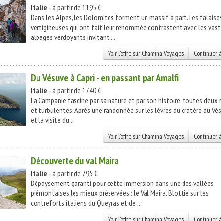
Italie
- à partir de 1195 €
Dans les Alpes, les Dolomites forment un massif à part. Les falaise
vertigineuses qui ont fait leur renommée contrastent avec les vas
alpages verdoyants invitant ...
Voir l'offre sur Chamina Voyages
Continuer à
Du Vésuve à Capri - en passant par Amalfi
Italie
- à partir de 1740 €
La Campanie fascine par sa nature et par son histoire, toutes deux 
et turbulentes. Après une randonnée sur les lèvres du cratère du Vé
et la visite du ...
Voir l'offre sur Chamina Voyages
Continuer à
Découverte du val Maira
Italie
- à partir de 795 €
Dépaysement garanti pour cette immersion dans une des vallées
piémontaises les mieux préservées : le Val Maira. Blottie sur les
contreforts italiens du Queyras et de ...
Voir l'offre sur Chamina Voyages
Continuer à