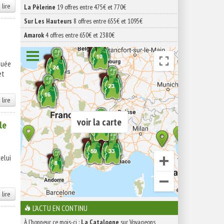
 lire
La Pèlerine
19 offres entre 475€ et 770€
Sur Les Hauteurs
8 offres entre 655€ et 1095€
Amarok
4 offres entre 650€ et 2380€
quée
et
 lire
voir la carte
le
celui
 lire
L'ACTU EN CONTINU
À l'honneur ce mois-ci :
La Catalogne
sur Voyageons