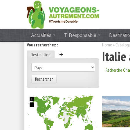
Actualités
T. Responsable
Destinati
Vous recherchez :
Home
»
Catalog
Italie
Destination
Recherche
Cha
Rechercher
+
−