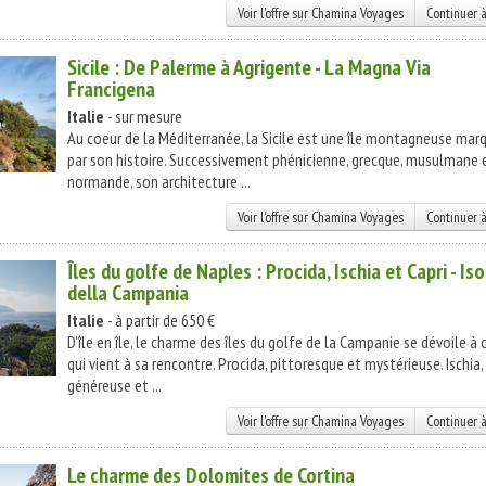
Voir l'offre sur Chamina Voyages
Continuer à
Sicile : De Palerme à Agrigente - La Magna Via
Francigena
Italie
- sur mesure
Au coeur de la Méditerranée, la Sicile est une île montagneuse mar
par son histoire. Successivement phénicienne, grecque, musulmane 
normande, son architecture ...
Voir l'offre sur Chamina Voyages
Continuer à
Îles du golfe de Naples : Procida, Ischia et Capri - Iso
della Campania
Italie
- à partir de 650 €
D'île en île, le charme des îles du golfe de la Campanie se dévoile à 
qui vient à sa rencontre. Procida, pittoresque et mystérieuse. Ischia,
généreuse et ...
Voir l'offre sur Chamina Voyages
Continuer à
Le charme des Dolomites de Cortina