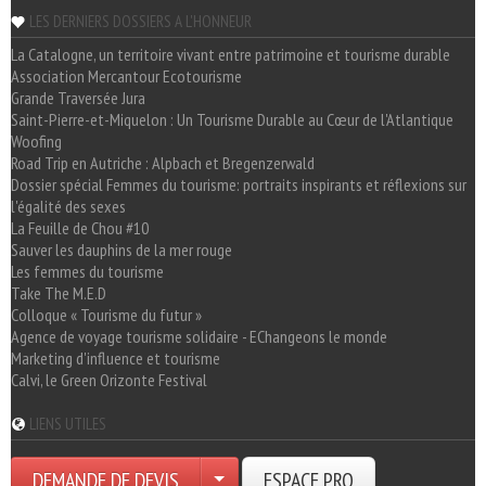
LES DERNIERS DOSSIERS A L'HONNEUR
La Catalogne, un territoire vivant entre patrimoine et tourisme durable
Association Mercantour Ecotourisme
Grande Traversée Jura
Saint-Pierre-et-Miquelon : Un Tourisme Durable au Cœur de l'Atlantique
Woofing
Road Trip en Autriche : Alpbach et Bregenzerwald
Dossier spécial Femmes du tourisme: portraits inspirants et réflexions sur
l'égalité des sexes
La Feuille de Chou #10
Sauver les dauphins de la mer rouge
Les femmes du tourisme
Take The M.E.D
Colloque « Tourisme du futur »
Agence de voyage tourisme solidaire - EChangeons le monde
Marketing d'influence et tourisme
Calvi, le Green Orizonte Festival
LIENS UTILES
DEMANDE DE DEVIS
ESPACE PRO