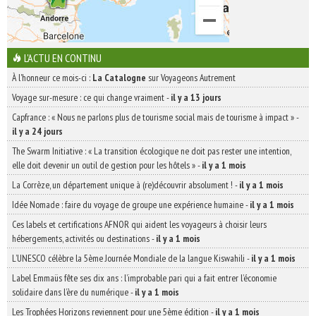
L'ACTU EN CONTINU
À l'honneur ce mois-ci :
La Catalogne
sur Voyageons Autrement
Voyage sur-mesure : ce qui change vraiment
-
il y a 13 jours
Capfrance : « Nous ne parlons plus de tourisme social mais de tourisme à impact »
-
il y a 24 jours
The Swarm Initiative : « La transition écologique ne doit pas rester une intention,
elle doit devenir un outil de gestion pour les hôtels »
-
il y a 1 mois
La Corrèze, un département unique à (re)découvrir absolument !
-
il y a 1 mois
Idée Nomade : faire du voyage de groupe une expérience humaine
-
il y a 1 mois
Ces labels et certifications AFNOR qui aident les voyageurs à choisir leurs
hébergements, activités ou destinations
-
il y a 1 mois
L’UNESCO célèbre la 5ème Journée Mondiale de la langue Kiswahili
-
il y a 1 mois
Label Emmaüs fête ses dix ans : l’improbable pari qui a fait entrer l’économie
solidaire dans l’ère du numérique
-
il y a 1 mois
Les Trophées Horizons reviennent pour une 5ème édition
-
il y a 1 mois