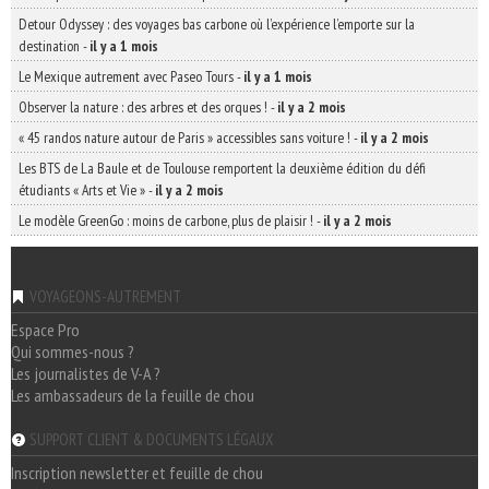
Detour Odyssey : des voyages bas carbone où l’expérience l’emporte sur la
destination
-
il y a 1 mois
Le Mexique autrement avec Paseo Tours
-
il y a 1 mois
Observer la nature : des arbres et des orques !
-
il y a 2 mois
« 45 randos nature autour de Paris » accessibles sans voiture !
-
il y a 2 mois
Les BTS de La Baule et de Toulouse remportent la deuxième édition du défi
étudiants « Arts et Vie »
-
il y a 2 mois
Le modèle GreenGo : moins de carbone, plus de plaisir !
-
il y a 2 mois
VOYAGEONS-AUTREMENT
Espace Pro
Qui sommes-nous ?
Les journalistes de V-A ?
Les ambassadeurs de la feuille de chou
SUPPORT CLIENT & DOCUMENTS LÉGAUX
Inscription newsletter et feuille de chou