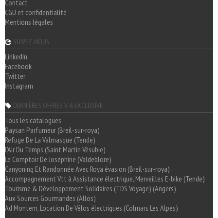
Contact
CGU et confidentialité
Mentions légales
SUIVEZ-NOUS
LinkedIn
Facebook
Twitter
Instagram
DERNIÈRES OFFRES V-A EXCLUSIVE
Tous les catalogues
Paysan Parfumeur (Breil-sur-roya)
Refuge De La Valmasque (Tende)
L'Air Du Temps (Saint Martin Vésubie)
Le Comptoir De Joséphine (Valdeblore)
Canyoning Et Randonnée Avec Roya évasion (Breil-sur-roya)
Accompagnement Vtt à Assistance électrique, Merveilles E-bike (Tende)
Tourisme & Développement Solidaires (TDS Voyage) (Angers)
Aux Sources Gourmandes (Allos)
Ad Montem, Location De Vélos électriques (Colmars Les Alpes)