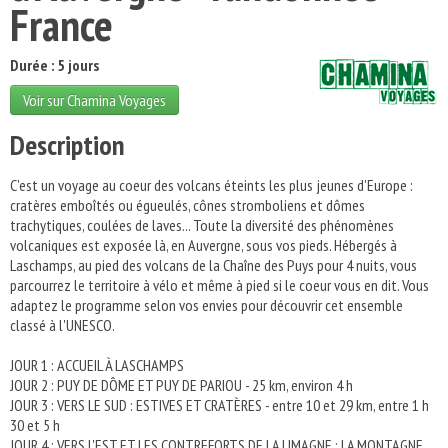
France
Durée : 5 jours
Voir sur Chamina Voyages
Description
C'est un voyage au coeur des volcans éteints les plus jeunes d'Europe :
cratères emboîtés ou égueulés, cônes stromboliens et dômes
trachytiques, coulées de laves... Toute la diversité des phénomènes
volcaniques est exposée là, en Auvergne, sous vos pieds. Hébergés à
Laschamps, au pied des volcans de la Chaîne des Puys pour 4 nuits, vous
parcourrez le territoire à vélo et même à pied si le coeur vous en dit. Vous
adaptez le programme selon vos envies pour découvrir cet ensemble
classé à l'UNESCO.
JOUR 1 : ACCUEIL À LASCHAMPS
JOUR 2 : PUY DE DÔME ET PUY DE PARIOU - 25 km, environ 4 h
JOUR 3 : VERS LE SUD : ESTIVES ET CRATÈRES - entre 10 et 29 km, entre 1 h
30 et 5 h
JOUR 4 : VERS L'EST ET LES CONTREFORTS DE LA LIMAGNE : LA MONTAGNE