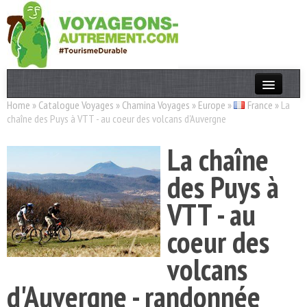
Home
»
Catalogue Voyages
»
Chamina Voyages
»
Europe
»
France
»
La
Actualités
chaîne des Puys à VTT - au coeur des volcans d'Auvergne
T. Responsable
La chaîne
Destinations
des Puys à
Acteurs
VTT - au
Thèmes
coeur des
OK
volcans
d'Auvergne - randonnée