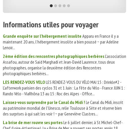
Informations utiles pour voyager
Grande enquête sur l'hébergement insolite
Apparu en France il y a
maintenant 20 ans, l’hébergement insolite a bien poussé ~ par Adeline
Lenoir...
2ème édition des rencontres photographiques berbères
L’association
Assafou, autour de Saïd Marghadi et Jean-David Laurence, tous deux
photographes, organise la deuxième édition des Rencontres
photographiques berbères...
LES RENDEZ-VOUS VELO
LES RENDEZ-VOUS DU VÉLO MAI 15 : Drinkle#2 -
L'afterwork parisien des cyclos 31 et 1 Juin : La fête du Vélo - France JUIN 1 :
Rando Vélo - ViaRhôna 13 au 15 : Roc des Alpes - Office...
Laissez-vous surprendre par le Canal du Midi !
Le Canal du Midi, inscrit
au patrimoine mondial de l'Unesco, relie Toulouse à Sète et réserve bien
des surprises à qui sait les voir ! ~ par Geneviève Clastres...
La brise de mer rouvre ses portes
Le 6 juillet dernier, à St Michel-Chef-
Chef (Loire-Atlantique), la « Brise de Mer a rouvert ses portes après 18