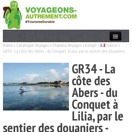
Home
»
Catalogue Voyages
»
Chamina Voyages
»
Europe
»
France
»
Actualités
GR34 - La côte des Abers - du Conquet à Lilia, par le sentier des douaniers
T. Responsable
GR34 - La
Destinations
côte des
Acteurs
Abers - du
Thèmes
Conquet à
OK
Lilia, par le
sentier des douaniers -