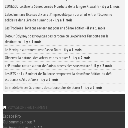
L’UNESCO célèbre la 5ème Journée Mondiale de la langue Kiswahili
-
il y a 1 mois
Label Emmaüs fête ses dix ans : l’improbable pari qui a fait entrer l’économie
solidaire dans l’ère du numérique
-
il y a 1 mois
Les Trophées Horizons reviennent pour une 5ème édition
-
il y a 1 mois
Detour Odyssey : des voyages bas carbone où l’expérience l’emporte sur la
destination
-
il y a 1 mois
Le Mexique autrement avec Paseo Tours
-
il y a 1 mois
Observer la nature : des arbres et des orques !
-
il y a 2 mois
« 45 randos nature autour de Paris » accessibles sans voiture !
-
il y a 2 mois
Les BTS de La Baule et de Toulouse remportent la deuxième édition du défi
étudiants « Arts et Vie »
-
il y a 2 mois
Le modèle GreenGo : moins de carbone, plus de plaisir !
-
il y a 2 mois
VOYAGEONS-AUTREMENT
Espace Pro
Qui sommes-nous ?
Les journalistes de V-A ?