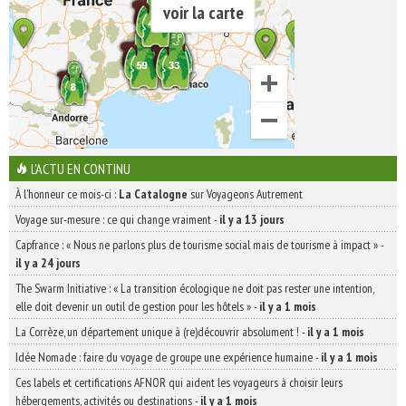
voir la carte
L'ACTU EN CONTINU
À l'honneur ce mois-ci :
La Catalogne
sur Voyageons Autrement
Voyage sur-mesure : ce qui change vraiment
-
il y a 13 jours
Capfrance : « Nous ne parlons plus de tourisme social mais de tourisme à impact »
-
il y a 24 jours
The Swarm Initiative : « La transition écologique ne doit pas rester une intention,
elle doit devenir un outil de gestion pour les hôtels »
-
il y a 1 mois
La Corrèze, un département unique à (re)découvrir absolument !
-
il y a 1 mois
Idée Nomade : faire du voyage de groupe une expérience humaine
-
il y a 1 mois
Ces labels et certifications AFNOR qui aident les voyageurs à choisir leurs
hébergements, activités ou destinations
-
il y a 1 mois