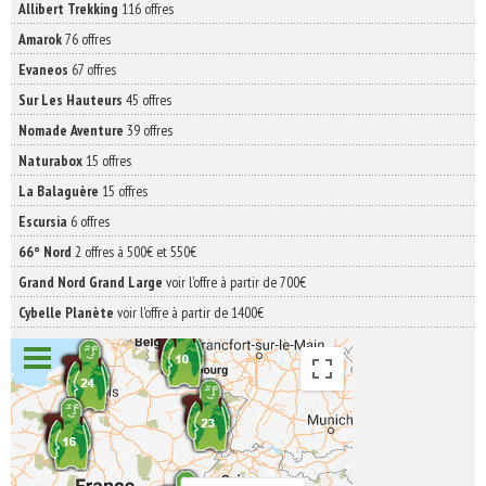
Allibert Trekking
116 offres
Amarok
76 offres
Evaneos
67 offres
Sur Les Hauteurs
45 offres
Nomade Aventure
39 offres
Naturabox
15 offres
La Balaguère
15 offres
Escursia
6 offres
66° Nord
2 offres à 500€ et 550€
Grand Nord Grand Large
voir l'offre à partir de 700€
Cybelle Planète
voir l'offre à partir de 1400€