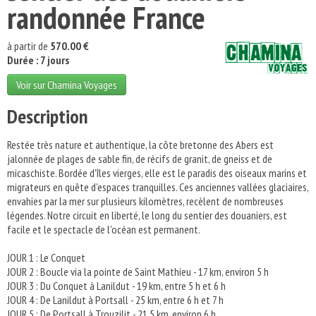
randonnée France
à partir de
570.00 €
Durée : 7 jours
Voir sur Chamina Voyages
Description
Restée très nature et authentique, la côte bretonne des Abers est
jalonnée de plages de sable fin, de récifs de granit, de gneiss et de
micaschiste. Bordée d'îles vierges, elle est le paradis des oiseaux marins et
migrateurs en quête d'espaces tranquilles. Ces anciennes vallées glaciaires,
envahies par la mer sur plusieurs kilomètres, recèlent de nombreuses
légendes. Notre circuit en liberté, le long du sentier des douaniers, est
facile et le spectacle de l'océan est permanent.
JOUR 1 : Le Conquet
JOUR 2 : Boucle via la pointe de Saint Mathieu - 17 km, environ 5 h
JOUR 3 : Du Conquet à Lanildut - 19 km, entre 5 h et 6 h
JOUR 4 : De Lanildut à Portsall - 25 km, entre 6 h et 7 h
JOUR 5 : De Portsall à Trouzilit - 21.5 km, environ 6 h