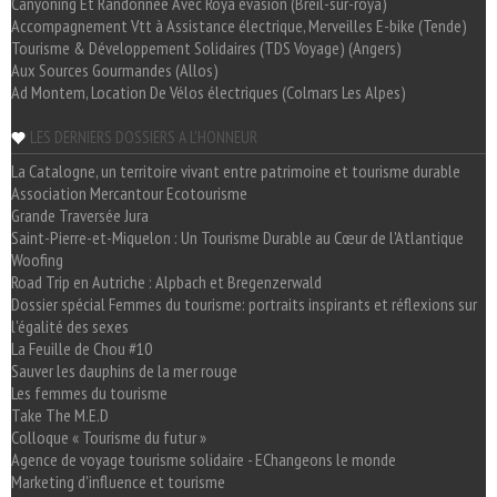
Canyoning Et Randonnée Avec Roya évasion (Breil-sur-roya)
Accompagnement Vtt à Assistance électrique, Merveilles E-bike (Tende)
Tourisme & Développement Solidaires (TDS Voyage) (Angers)
Aux Sources Gourmandes (Allos)
Ad Montem, Location De Vélos électriques (Colmars Les Alpes)
LES DERNIERS DOSSIERS A L'HONNEUR
La Catalogne, un territoire vivant entre patrimoine et tourisme durable
Association Mercantour Ecotourisme
Grande Traversée Jura
Saint-Pierre-et-Miquelon : Un Tourisme Durable au Cœur de l'Atlantique
Woofing
Road Trip en Autriche : Alpbach et Bregenzerwald
Dossier spécial Femmes du tourisme: portraits inspirants et réflexions sur
l'égalité des sexes
La Feuille de Chou #10
Sauver les dauphins de la mer rouge
Les femmes du tourisme
Take The M.E.D
Colloque « Tourisme du futur »
Agence de voyage tourisme solidaire - EChangeons le monde
Marketing d'influence et tourisme