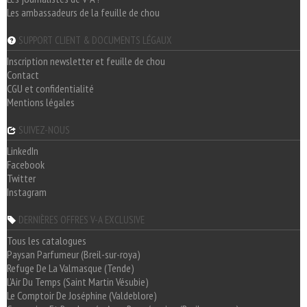
Les ambassadeurs de la feuille de chou
SUPPORT CLIENT & DOCUMENTS LÉGAUX
Inscription newsletter et feuille de chou
Contact
CGU et confidentialité
Mentions légales
SUIVEZ-NOUS
LinkedIn
Facebook
Twitter
Instagram
DERNIÈRES OFFRES V-A EXCLUSIVE
Tous les catalogues
Paysan Parfumeur (Breil-sur-roya)
Refuge De La Valmasque (Tende)
L'Air Du Temps (Saint Martin Vésubie)
Le Comptoir De Joséphine (Valdeblore)