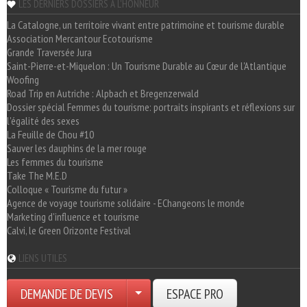
LES DERNIERS DOSSIERS A L'HONNEUR
La Catalogne, un territoire vivant entre patrimoine et tourisme durable
Association Mercantour Ecotourisme
Grande Traversée Jura
Saint-Pierre-et-Miquelon : Un Tourisme Durable au Cœur de l'Atlantique
Woofing
Road Trip en Autriche : Alpbach et Bregenzerwald
Dossier spécial Femmes du tourisme: portraits inspirants et réflexions sur
l'égalité des sexes
La Feuille de Chou #10
Sauver les dauphins de la mer rouge
Les femmes du tourisme
Take The M.E.D
Colloque « Tourisme du futur »
Agence de voyage tourisme solidaire - EChangeons le monde
Marketing d'influence et tourisme
Calvi, le Green Orizonte Festival
LIENS UTILES
DEMANDE DE DEVIS
ESPACE PRO