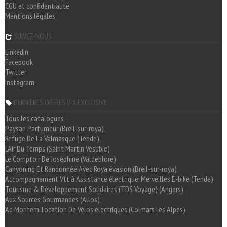
CGU et confidentialité
Mentions légales
SUIVEZ-NOUS
LinkedIn
Facebook
Twitter
Instagram
DERNIÈRES OFFRES V-A EXCLUSIVE
Tous les catalogues
Paysan Parfumeur (Breil-sur-roya)
Refuge De La Valmasque (Tende)
L'Air Du Temps (Saint Martin Vésubie)
Le Comptoir De Joséphine (Valdeblore)
Canyoning Et Randonnée Avec Roya évasion (Breil-sur-roya)
Accompagnement Vtt à Assistance électrique, Merveilles E-bike (Tende)
Tourisme & Développement Solidaires (TDS Voyage) (Angers)
Aux Sources Gourmandes (Allos)
Ad Montem, Location De Vélos électriques (Colmars Les Alpes)