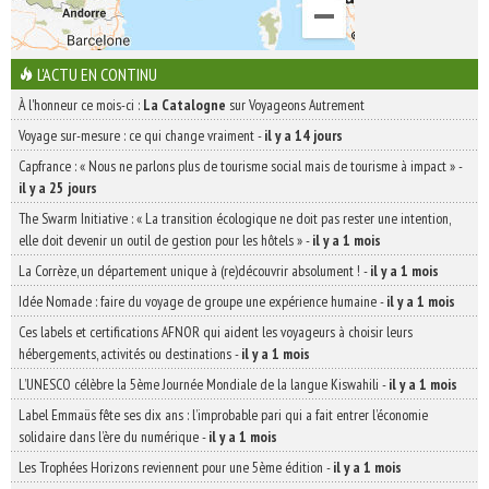
L'ACTU EN CONTINU
À l'honneur ce mois-ci :
La Catalogne
sur Voyageons Autrement
Voyage sur-mesure : ce qui change vraiment
-
il y a 14 jours
Capfrance : « Nous ne parlons plus de tourisme social mais de tourisme à impact »
-
il y a 25 jours
The Swarm Initiative : « La transition écologique ne doit pas rester une intention,
elle doit devenir un outil de gestion pour les hôtels »
-
il y a 1 mois
La Corrèze, un département unique à (re)découvrir absolument !
-
il y a 1 mois
Idée Nomade : faire du voyage de groupe une expérience humaine
-
il y a 1 mois
Ces labels et certifications AFNOR qui aident les voyageurs à choisir leurs
hébergements, activités ou destinations
-
il y a 1 mois
L’UNESCO célèbre la 5ème Journée Mondiale de la langue Kiswahili
-
il y a 1 mois
Label Emmaüs fête ses dix ans : l’improbable pari qui a fait entrer l’économie
solidaire dans l’ère du numérique
-
il y a 1 mois
Les Trophées Horizons reviennent pour une 5ème édition
-
il y a 1 mois