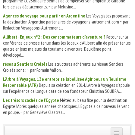
programme CO2Solidaire permet de compenser son empreinte carbone
lors de ses déplacements. ~ par Mélusine...
Agences de voyage pour partir en Argentine
Les Voyagistes proposant
la destination Argentine partenaires de voyageons-autrement.com ~ par
Rédaction Voyageons-Autrement...
Allibert - Enjeux n°2 : Des consommateurs d’aventure ?
Retour sur la
conférence de presse tenue dans les locaux d’Allibert afin de présenter les
quatre enjeux majeurs du tourisme d’aventure. Deuxième point
développé...
réseau Sentiers Croisés
Les structures adhérents au réseau Sentiers
Croisés sont : ~ par Romain Vallon...
L’Arbre à Voyages, 13e entreprise labellisée Agir pour un Tourisme
Responsable (ATR)
Depuis sa création en 2014, L’Arbre à Voyages s’appuie
sur l’expérience de longue date de son fondateur, Christian SOUBRA....
Les trésors cachés de l’Egypte
Météo au beau fixe pour la destination
Egypte !Après quelques années chaotiques, l’Egypte a de nouveau le vent
en poupe. ~ par Geneviève Clastres...