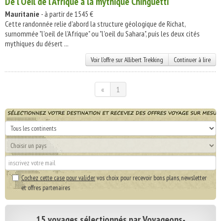
De l'Oeil de l'Afrique à la mythique Chinguetti
Mauritanie
- à partir de 1545 €
Cette randonnée relie d'abord la structure géologique de Richat,
surnommée "l'oeil de l'Afrique" ou "l'oeil du Sahara", puis les deux cités
mythiques du désert ...
Voir l'offre sur Allibert Trekking
Continuer à lire
«
1
Cochez cette case pour valider
vos choix pour recevoir bons plans, newsletter
et offres partenaires
15 voyages sélectionnés par Voyageons-