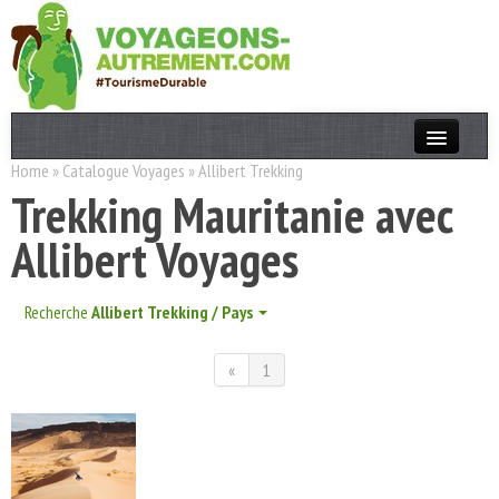
Home
»
Catalogue Voyages
»
Allibert Trekking
Actualités
Trekking Mauritanie avec
T. Responsable
Allibert Voyages
Destinations
Acteurs
Recherche
Allibert Trekking / Pays
Thèmes
«
1
OK