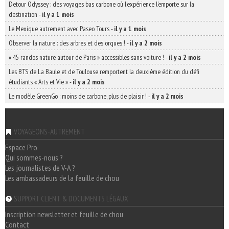
Detour Odyssey : des voyages bas carbone où l’expérience l’emporte sur la
destination
-
il y a 1 mois
Le Mexique autrement avec Paseo Tours
-
il y a 1 mois
Observer la nature : des arbres et des orques !
-
il y a 2 mois
« 45 randos nature autour de Paris » accessibles sans voiture !
-
il y a 2 mois
Les BTS de La Baule et de Toulouse remportent la deuxième édition du défi
étudiants « Arts et Vie »
-
il y a 2 mois
Le modèle GreenGo : moins de carbone, plus de plaisir !
-
il y a 2 mois
VOYAGEONS-AUTREMENT
Espace Pro
Qui sommes-nous ?
Les journalistes de V-A ?
Les ambassadeurs de la feuille de chou
SUPPORT CLIENT & DOCUMENTS LÉGAUX
Inscription newsletter et feuille de chou
Contact