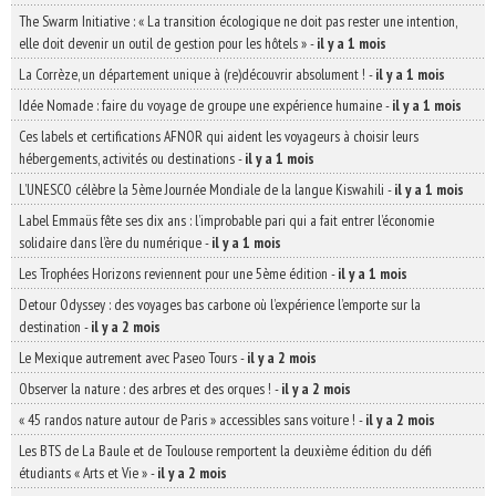
The Swarm Initiative : « La transition écologique ne doit pas rester une intention,
elle doit devenir un outil de gestion pour les hôtels »
-
il y a 1 mois
La Corrèze, un département unique à (re)découvrir absolument !
-
il y a 1 mois
Idée Nomade : faire du voyage de groupe une expérience humaine
-
il y a 1 mois
Ces labels et certifications AFNOR qui aident les voyageurs à choisir leurs
hébergements, activités ou destinations
-
il y a 1 mois
L’UNESCO célèbre la 5ème Journée Mondiale de la langue Kiswahili
-
il y a 1 mois
Label Emmaüs fête ses dix ans : l’improbable pari qui a fait entrer l’économie
solidaire dans l’ère du numérique
-
il y a 1 mois
Les Trophées Horizons reviennent pour une 5ème édition
-
il y a 1 mois
Detour Odyssey : des voyages bas carbone où l’expérience l’emporte sur la
destination
-
il y a 2 mois
Le Mexique autrement avec Paseo Tours
-
il y a 2 mois
Observer la nature : des arbres et des orques !
-
il y a 2 mois
« 45 randos nature autour de Paris » accessibles sans voiture !
-
il y a 2 mois
Les BTS de La Baule et de Toulouse remportent la deuxième édition du défi
étudiants « Arts et Vie »
-
il y a 2 mois