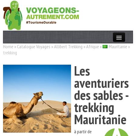
Home
»
Catalogue Voyages
»
Allibert Trekking
»
Afrique
»
Mauritanie
»
Actualités
trekking
T. Responsable
Les
Destinations
aventuriers
Acteurs
des sables -
Thèmes
trekking
OK
Mauritanie
à partir de