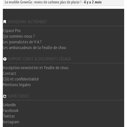
Le modèle GreenGo : moins de carbone, plus de plaisir !
-
il y a 2 mois
VOYAGEONS-AUTREMENT
Espace Pro
Qui sommes-nous ?
Les journalistes de V-A ?
Les ambassadeurs de la feuille de chou
SUPPORT CLIENT & DOCUMENTS LÉGAUX
Inscription newsletter et feuille de chou
Contact
CGU et confidentialité
Mentions légales
SUIVEZ-NOUS
LinkedIn
Facebook
Twitter
Instagram