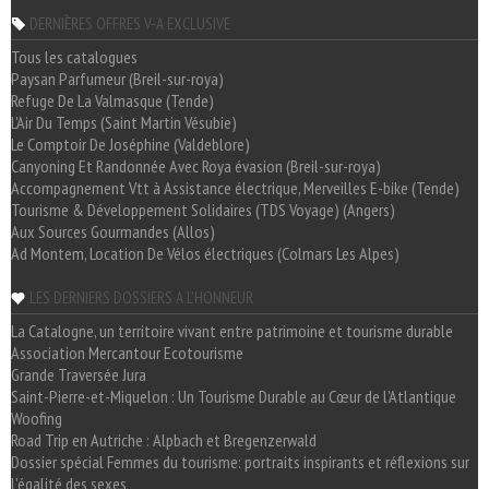
DERNIÈRES OFFRES V-A EXCLUSIVE
Tous les catalogues
Paysan Parfumeur (Breil-sur-roya)
Refuge De La Valmasque (Tende)
L'Air Du Temps (Saint Martin Vésubie)
Le Comptoir De Joséphine (Valdeblore)
Canyoning Et Randonnée Avec Roya évasion (Breil-sur-roya)
Accompagnement Vtt à Assistance électrique, Merveilles E-bike (Tende)
Tourisme & Développement Solidaires (TDS Voyage) (Angers)
Aux Sources Gourmandes (Allos)
Ad Montem, Location De Vélos électriques (Colmars Les Alpes)
LES DERNIERS DOSSIERS A L'HONNEUR
La Catalogne, un territoire vivant entre patrimoine et tourisme durable
Association Mercantour Ecotourisme
Grande Traversée Jura
Saint-Pierre-et-Miquelon : Un Tourisme Durable au Cœur de l'Atlantique
Woofing
Road Trip en Autriche : Alpbach et Bregenzerwald
Dossier spécial Femmes du tourisme: portraits inspirants et réflexions sur
l'égalité des sexes